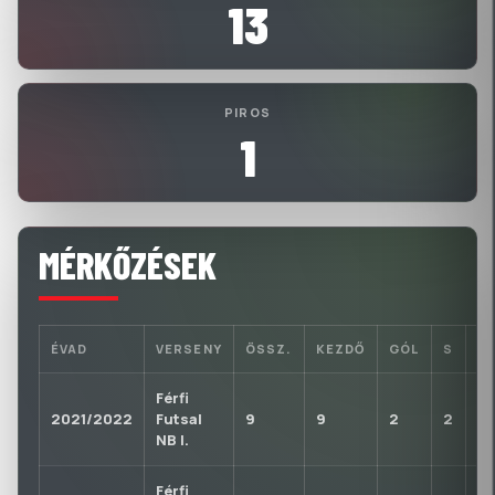
13
PIROS
1
MÉRKŐZÉSEK
ÉVAD
VERSENY
ÖSSZ.
KEZDŐ
GÓL
S
P
Férfi
2021/2022
Futsal
9
9
2
2
0
NB I.
Férfi