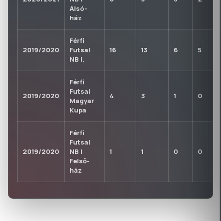
Alsó-
ház
Férfi
2019/2020
Futsal
16
13
6
5
0
NB I.
Férfi
Futsal
2019/2020
4
3
1
0
0
Magyar
Kupa
Férfi
Futsal
2019/2020
NB I
1
1
0
0
0
Felső-
ház
KLUBTÖRTÉNET