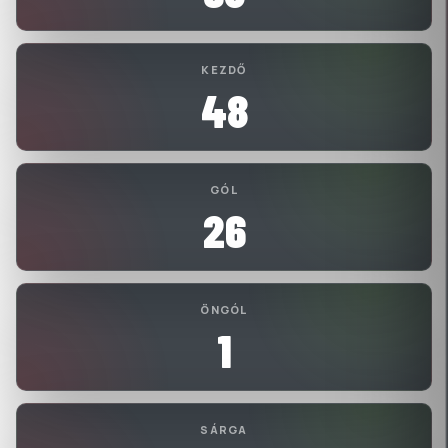
KEZDŐ
48
GÓL
26
ÖNGÓL
1
SÁRGA