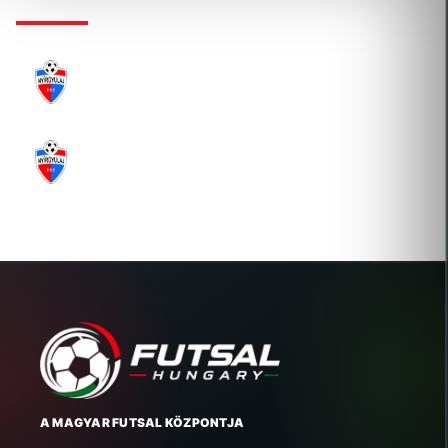
NYÍRGYULAJ SPORT NONPROFIT KFT.
2019-09-02 Átigazolás
NYÍRGYULAJ SPORT NONPROFIT KFT.
2019-09-02 Átigazolás
A MAGYAR FUTSAL KÖZPONTJA