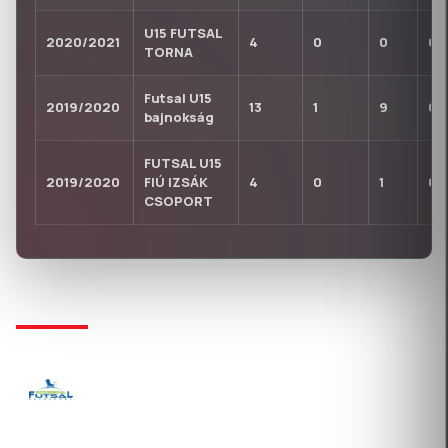
U15 FUTSAL
2020/2021
4
0
0
0
TORNA
Futsal U15
2019/2020
13
1
9
0
bajnokság
FUTSAL U15
2019/2020
FIÚ IZSÁK
4
0
1
0
CSOPORT
KLUBTÖRTÉNET
SCORE-GOAL SZABADIDŐSPORT, KERESKEDELMI
ÉS SZOLGÁLTATÓ KFT.
2019-10-17 Új igazolás