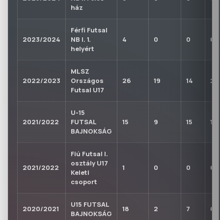
ház
Férfi Futsal
2023/2024
NB I. 1.
4
0
0
0
helyért
MLSZ
2022/2023
Országos
26
19
14
2
Futsal U17
U-15
2021/2022
FUTSAL
15
9
15
1
BAJNOKSÁG
Fiú Futsal I.
osztály U17
2021/2022
1
0
0
0
Keleti
csoport
U15 FUTSAL
2020/2021
18
2
7
0
BAJNOKSÁG