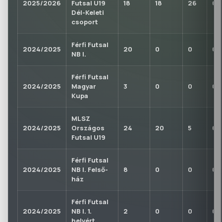
2025/2026
Futsal U19
18
18
26
0
Dél-Keleti
csoport
Férfi Futsal
2024/2025
20
0
0
0
NB I.
Férfi Futsal
2024/2025
Magyar
3
0
0
0
Kupa
MLSZ
2024/2025
Országos
24
20
5
0
Futsal U19
Férfi Futsal
2024/2025
NB I. Felső-
8
0
0
0
ház
Férfi Futsal
2024/2025
NB I. 1.
2
0
0
0
helyért