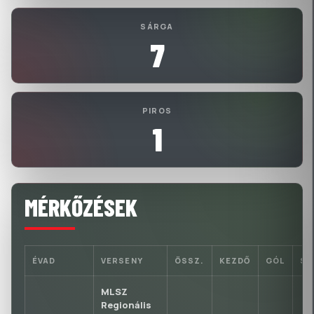
SÁRGA
7
PIROS
1
MÉRKŐZÉSEK
ÉVAD
VERSENY
ÖSSZ.
KEZDŐ
GÓL
S
MLSZ
Regionális