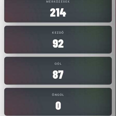
MÉRKŐZÉSEK
214
KEZDŐ
92
GÓL
87
ÖNGÓL
0