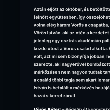
Aztán eljött az október, és betöltött
felnőtt együttesben, így összejöhet
volna elég három Vörös a csapatba, 
Vörös István, aki szintén a kezdetet ó
jelenleg egy osztrák akadémián pallé
kezdő ötöst a Vörös család alkotta.
volt, azt mi sem bizonyítja jobban, 
szerezte, aki nagyerővel bombázott 
mérkőzésen nem nagyon tudtak tarta
a család többi tagja sem akart lema
István is betalált a mérkőzés hajráj
hazai sikerrel zárult.
Vörös Péter:
– Régebb óta gondolko