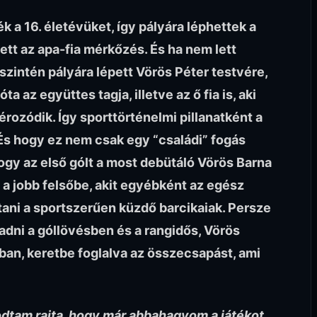
ék a 16. életévüket, így pályára léphettek a
ett az apa-fia mérkőzés. És ha nem lett
szintén pályára lépett Vörös Péter testvére,
ta az együttes tagja, illetve az ő fia is, aki
rozódik. Így sporttörténelmi pillanatként a
 És hogy ez nem csak egy “családi” fogás
hogy az első gólt a most debütáló Vörös Barna
a jobb felsőbe, akit egyébként az egész
ni a sportszerűen küzdő barcikaiak. Persze
radni a góllövésben és a rangidős, Vörös
ában, keretbe foglalva az összecsapást, ami
dtam rajta, hogy már abbahagyom a játékot,