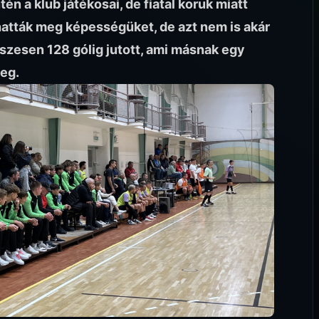
tén a klub játékosai, de fiatal koruk miatt
atták meg képességüket, de azt nem is akár
szesen 128 gólig jutott, ami másnak egy
meg.