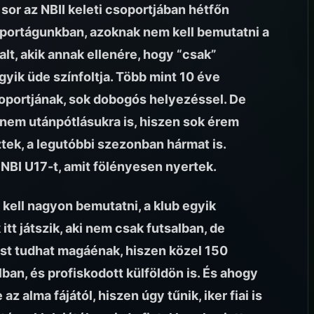
or az NBII keleti csoportjában hétfőn
t sportágunkban, azoknak nem kell bemutatni a
t, akik annak ellenére, hogy “csak”
yik üde színfoltja. Több mint 10 éve
soportjának, sok dobogós helyezéssel. De
nem utánpótlásukra is, hiszen sok érem
ztek, a legutóbbi szezonban hármat is.
z NBI U17-t, amit fölényesen nyertek.
 kell nagyon bemutatni, a klub egyik
 itt játszik, aki nem csak futsalban, de
st tudhat magáénak, hiszen közel 150
ban, és profiskodott külföldön is. És ahogy
 alma fájától, hiszen úgy tűnik, iker fiai is