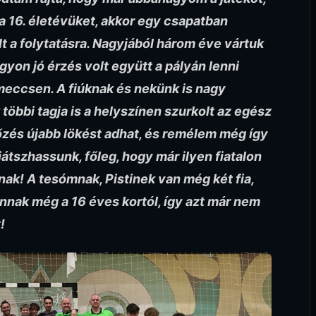
k a 16. életévüket, akkor egy csapatban
lt a folytatásra. Nagyjából három éve vártuk
agyon jó érzés volt együtt a pályán lenni
eccsen. A fiúknak és nekünk is nagy
többi tagja is a helyszínen szurkolt az egész
őzés újabb lökést adhat, és remélem még így
játszhassunk, főleg, hogy már ilyen fiatalon
nak! A tesómnak, Pistinek van még két fia,
nnak még a 16 éves kortól, így azt már nem
!