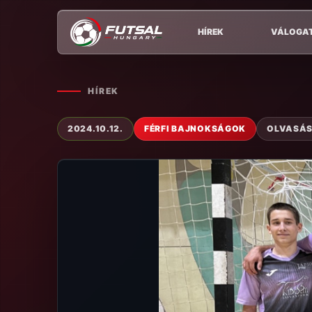
HÍREK
VÁLOGA
HÍREK
2024.10.12.
FÉRFI BAJNOKSÁGOK
OLVASÁSI