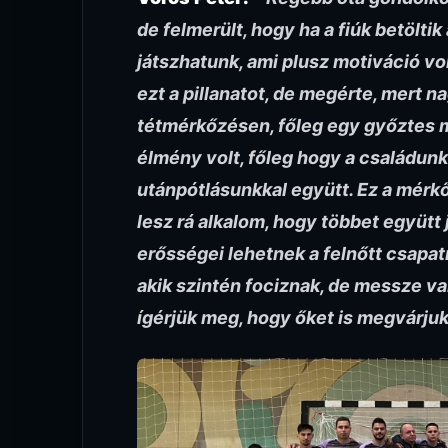
de felmerült, hogy ha a fiúk betölti
játszhatunk, ami plusz motiváció vo
ezt a pillanatot, de megérte, mert n
tétmérkőzésen, főleg egy győztes m
élmény volt, főleg hogy a családunk 
utánpótlásunkkal együtt. Ez a mérk
lesz rá alkalom, hogy többet együtt 
erősségei lehetnek a felnőtt csapat
akik szintén fociznak, de messze va
ígérjük meg, hogy őket is megvárjuk