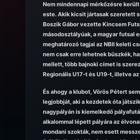
Nem mindennapi mérkőzésre került s
este. Akik kicsit jártasak szeretet
Boszik Gábor vezette Kincsem Futsal
másodosztályúak, a magyar futsal eg
meghatározó tagjai az NBII keleti c
nem csak erre lehetnek büszkék, ha
mellett, több bajnoki címet is szere
Regionális U17-t és U19-t, illetve a
És ahogy a klubot, Vörös Pétert sem
legjobbját, aki a kezdetek óta játszik
nagypályán is kiemelkedő pályafutá
alkalommal lépett pályára az élvonal
mondani szokták, nem esett messze az