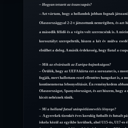
– Hogyan tetszett az összecsapás?
– Azt vártam, hogy a hollandok jobban fognak játszani,
Olaszországgyal 2-2-t játszottunk nemrégiben, és azt 
a második félidõ és a végén volt szerencsénk is. A mie
korosztályt szerepeltetik, hiszen a két év múlva esedé
elsülhet a dolog. A másik érdekesség, hogy fiatal a csapa
– Mik az elvárásaik az Európa-bajnokságon?
– Örülök, hogy az UEFA kiírta ezt a sorozatot is, s mo
fogják, mert hallottam ezzel ellentétes hangokat is, a 
kontinenstorna lebonyolítását. Én reménykedem abban, h
Olaszországot, Spanyolországot, és azt hiszem, hogy a
kicsit nehéznek tûnik.
– Mi a holland futsal utánpótlásnevelés lényege?
– A gyerekek tizenkét éves korukig futballt és futsalt
iskola közül az egyikbe kerülnek, ahol U15-ös, U17-es 