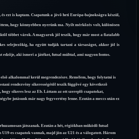
 és ezt is kaptam. Csapatunk a jövõ heti Európa-bajnokságra készül,
hittem, hogy könnyebben nyerünk ma. Nyílt mérkõzés volt, különösen
inktõl többet várok. A magyarok jól teszik, hogy már most a fiatalabb
kes selejtezõkig, ha együtt tudják tartani a társaságot, akkor jól is
t edzõje, aki ismeri a játékot, futsal múlttal, ami nagyon fontos.
st elsõ alkalommal kerül megrendezésre. Remélem, hogy folytatni is
mostani rendezvény sikerességétõl teszik függõvé egy következõ
ogy sikeres lesz az Eb. Láttam az ott szereplõ csapatokat,
 négybe jutásunk már nagy fegyvertény lenne. Ezután a meccs után ez
 párhuzamosan játszanak. Ezután a hét, régiókban mûködõ futsal
és U19-es csapatok vannak, majd jön az U21 és a válogatott. Három