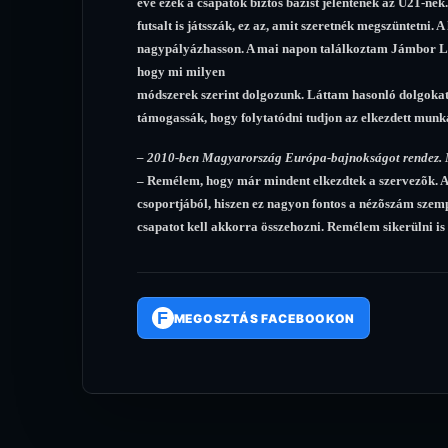
éve ezek a csapatok biztos bázist jelentenek az U21-nek
futsalt is játsszák, ez az, amit szeretnék megszüntetni. 
nagypályázhasson. A mai napon találkoztam Jámbor Lász
hogy mi milyen
módszerek szerint dolgozunk. Láttam hasonló dolgokat, e
támogassák, hogy folytatódni tudjon az elkezdett munk
– 2010-ben Magyarország Európa-bajnokságot rendez. 
– Remélem, hogy már mindent elkezdtek a szervezõk. A
csoportjából, hiszen ez nagyon fontos a nézõszám szempon
csapatot kell akkorra összehozni. Remélem sikerülni i
F
MEGOSZTÁS FACEBOOKON