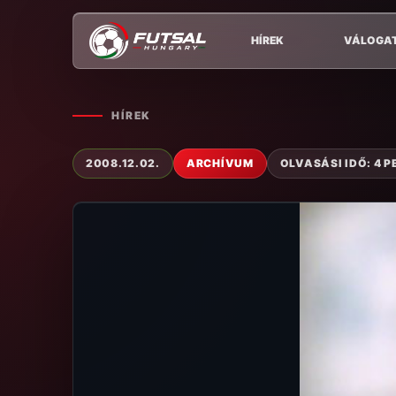
HÍREK
VÁLOGA
HÍREK
2008.12.02.
ARCHÍVUM
OLVASÁSI IDŐ: 4 P