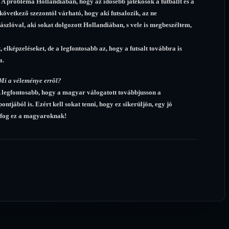
. A probléma Hollandiában, hogy az idõsebb játékosok a futballt és a
A következõ szezontól várható, hogy aki futsalozik, az ne
lóval, aki sokat dolgozott Hollandiában, s vele is megbeszéltem,
lképzeléseket, de a legfontosabb az, hogy a futsalt továbbra is
a.
Mi a véleménye errõl?
 legfontosabb, hogy a magyar válogatott továbbjusson a
tjából is. Ezért kell sokat tenni, hogy ez sikerüljön, egy jó
s fog ez a magyaroknak!