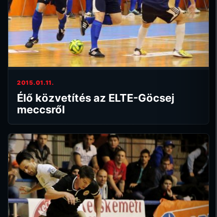
2015.01.11.
Élő közvetítés az ELTE-Göcsej
meccsről