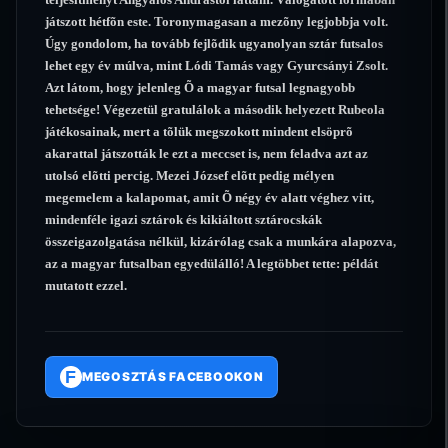
játszott hétfõn este. Toronymagasan a mezõny legjobbja volt.
Úgy gondolom, ha tovább fejlõdik ugyanolyan sztár futsalos
lehet egy év múlva, mint Lódi Tamás vagy Gyurcsányi Zsolt.
Azt látom, hogy jelenleg Õ a magyar futsal legnagyobb
tehetsége! Végezetül gratulálok a második helyezett Rubeola
játékosainak, mert a tõlük megszokott mindent elsöprõ
akarattal játszották le ezt a meccset is, nem feladva azt az
utolsó elõtti percig. Mezei József elõtt pedig mélyen
megemelem a kalapomat, amit Õ négy év alatt véghez vitt,
mindenféle igazi sztárok és kikiáltott sztárocskák
összeigazolgatása nélkül, kizárólag csak a munkára alapozva,
az a magyar futsalban egyedülálló! A legtöbbet tette: példát
mutatott ezzel.
F
MEGOSZTÁS FACEBOOKON