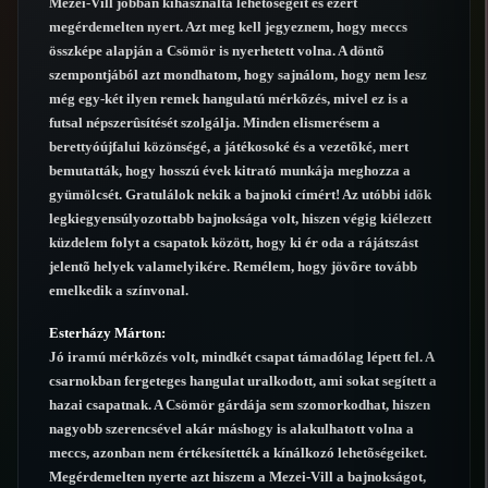
Mezei-Vill jobban kihasználta lehetõségeit és ezért
megérdemelten nyert. Azt meg kell jegyeznem, hogy meccs
összképe alapján a Csömör is nyerhetett volna. A döntõ
szempontjából azt mondhatom, hogy sajnálom, hogy nem lesz
még egy-két ilyen remek hangulatú mérkõzés, mivel ez is a
futsal népszerûsítését szolgálja. Minden elismerésem a
berettyóújfalui közönségé, a játékosoké és a vezetõké, mert
bemutatták, hogy hosszú évek kitrató munkája meghozza a
gyümölcsét. Gratulálok nekik a bajnoki címért! Az utóbbi idõk
legkiegyensúlyozottabb bajnoksága volt, hiszen végig kiélezett
küzdelem folyt a csapatok között, hogy ki ér oda a rájátszást
jelentõ helyek valamelyikére. Remélem, hogy jövõre tovább
emelkedik a színvonal.
Esterházy Márton:
Jó iramú mérkõzés volt, mindkét csapat támadólag lépett fel. A
csarnokban fergeteges hangulat uralkodott, ami sokat segített a
hazai csapatnak. A Csömör gárdája sem szomorkodhat, hiszen
nagyobb szerencsével akár máshogy is alakulhatott volna a
meccs, azonban nem értékesítették a kínálkozó lehetõségeiket.
Megérdemelten nyerte azt hiszem a Mezei-Vill a bajnokságot,