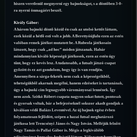
hiszen veretlenül megnyerni egy bajnokságot, s a döntõben 3-0-
ra nyerni önmagáért beszél.
Király Gábor:
A három bajnoki döntõ közül én csak az utolsó kettõt láttam,
ezek közül a hétfõ esti volt a jobb. A Berettyóújfalu ezen az estén
valóban remek játékot mutatott be. A Rubeola játékosain
látszott, hogy csak „ad hoc” módon játszanak. Habár
mindannyian kiváló képességû játékosok, ezen az estén úgy
tûnt, hogy ez kevés lesz. A tudatosabb, a futsalt játszó csapat
gyõzött és ez azt gondolom, hogy így is van rendjén.
Amennyiben a sárga-feketék nem csak a képességeikbõl,
tehetségükbõl akarnak megélni, hanem edzéseket is tartanának,
úgy a bajnoki cím legnagyobb várományosai lennének. Így
nem azok. Szitkó Róbert csapata nagyon sokat futott, pontosak
és gyorsak voltak, bár a befejezéseknél sokszor akadt gondjuk a
kiválóan védõ Balázs Leventével. Az új bajnok egész évben
folyamatosan fejlõdött, szépen a hazai futsal meghatározó
játékosa lett Trencsényi János és Nagy István. Melléjük felnõtt
Nagy Tamás és Pallai Gábor is. Mégis a legkiválóbb
teljesítményt Angyalos Andrástól láttam. Válogatott formában