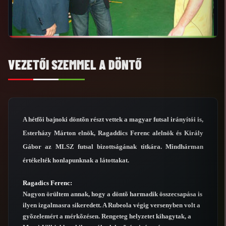
VEZETŐI SZEMMEL A DÖNTŐ
A hétfõi bajnoki döntõn részt vettek a magyar futsal irányítói is,
Esterházy Márton elnök, Ragaddics Ferenc alelnök és Király
Gábor az MLSZ futsal bizottságának titkára. Mindhárman
értékelték honlapunknak a látottakat.
Ragadics Ferenc:
Nagyon örültem annak, hogy a döntõ harmadik összecsapása is
ilyen izgalmasra sikeredett. A Rubeola végig versenyben volt a
gyõzelemért a mérkõzésen. Rengeteg helyzetet kihagytak, a