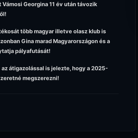
t Vámosi Georgina 11 év után távozik
ől!
tékosát több magyar illetve olasz klub is
 azonban Gina marad Magyarországon és a
tatja pályafutását!
z átigazolással is jelezte, hogy a 2025-
szeretné megszerezni!