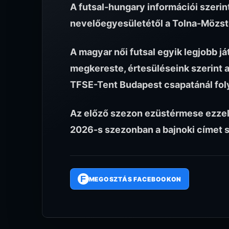
A futsal-hungary információi szerin
nevelőegyesületétől a Tolna-Mözst
A magyar női futsal egyik legjobb já
megkereste, értesüléseink szerint
TFSE-Tent Budapest csapatánál foly
Az előző szezon ezüstérmese ezzel a
2026-s szezonban a bajnoki címet 
F
MEGOSZTÁS FACEBOOKON