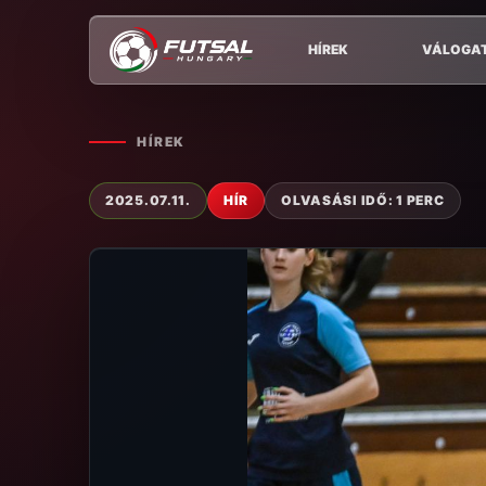
HÍREK
VÁLOGA
HÍREK
2025.07.11.
HÍR
OLVASÁSI IDŐ: 1 PERC