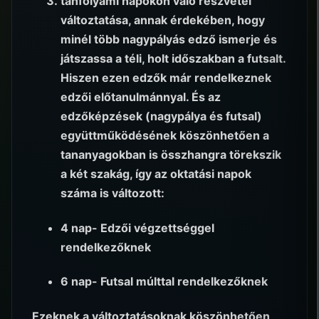
tanfolyami napokon való részvétel
változtatása, annak érdekében, hogy
minél több nagypályás edző ismerje és
játszassa a téli, holt időszakban a futsalt.
Hiszen ezen edzők már rendelkeznek
edzői előtanulmánnyal. És az
edzőképzések (nagypálya és futsal)
együttműködésének köszönhetően a
tananyagokban is összhangra törekszik
a két szakág, így az oktatási napok
száma is változott:
4 nap- Edzői végzettséggel
rendelkezőknek
6 nap- Futsal múlttal rendelkezőknek
Ezeknek a változtatásoknak köszönhetően