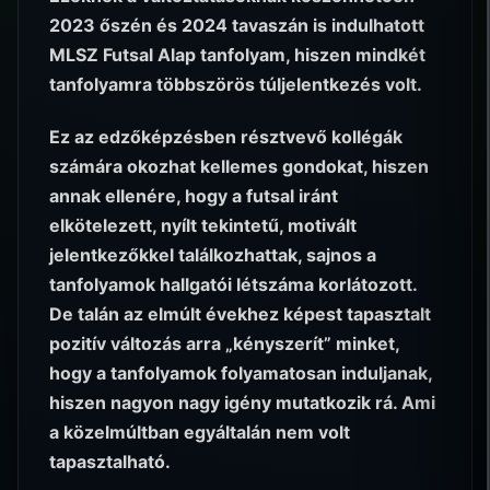
2023 őszén és 2024 tavaszán is indulhatott
MLSZ Futsal Alap tanfolyam, hiszen mindkét
tanfolyamra többszörös túljelentkezés volt.
Ez az edzőképzésben résztvevő kollégák
számára okozhat kellemes gondokat, hiszen
annak ellenére, hogy a futsal iránt
elkötelezett, nyílt tekintetű, motivált
jelentkezőkkel találkozhattak, sajnos a
tanfolyamok hallgatói létszáma korlátozott.
De talán az elmúlt évekhez képest tapasztalt
pozitív változás arra „kényszerít” minket,
hogy a tanfolyamok folyamatosan induljanak,
hiszen nagyon nagy igény mutatkozik rá. Ami
a közelmúltban egyáltalán nem volt
tapasztalható.