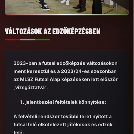
VÁLTOZÁSOK AZ EDZŐKÉPZÉSBEN
2023-ban a futsal edzőképzés változásokon
ment keresztül és a 2023/24-es szezonban
az MLSZ Futsal Alap képzéseken lett először
„vizsgáztatva”:
jelentkezési feltételek könnyítése:
A felvételi rendszer további teret nyitott a
futsal felé elkötelezett játékosok és edzők
felé: