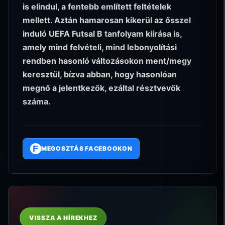
is elindul, a fentebb említett feltételek
mellett. Aztán hamarosan kikerül az ősszel
induló UEFA Futsal B tanfolyam kiírása is,
amely mind felvételi, mind lebonyolítási
rendben hasonló változásokon ment/megy
keresztül, bízva abban, hogy hasonlóan
megnő a jelentkezők, ezáltal résztvevők
száma.
F
MEGOSZTÁS FACEBOOKON
VISSZA A HÍREKHEZ