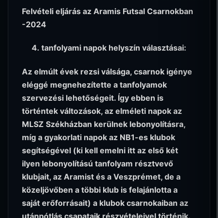
Felvételi eljárás az Aramis Futsal Csarnokban
-2024
tanfolyami napok helyszín választásai:
Az elmúlt évek rezsi válsága, csarnok igénye
eléggé megnehezítette a tanfolyamok
szervezési lehetőségeit. Így ebben is
történtek változások, az elméleti napok az
MLSZ Székházban kerülnek lebonyolításra,
míg a gyakorlati napok az NB1-es klubok
segítségével (ki kell emelni itt az első két
ilyen lebonyolítású tanfolyam résztvevő
klubjait, az Aramist és a Veszprémet, de a
közeljövőben a többi klub is felajánlotta a
saját erőforrásait) a klubok csarnokaiban az
utánpótlás csapataik részvételeivel történik.