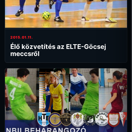
2015.01.11.
Élő közvetítés az ELTE-Göcsej
meccsről