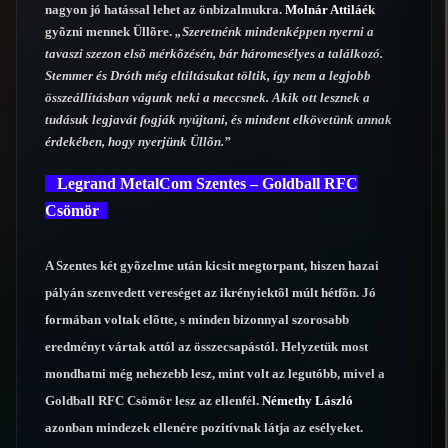
nagyon jó hatással lehet az önbizalmukra.
Molnár Attiláék
gyõzni mennek Üllõre.
„Szeretnénk mindenképpen nyerni a
tavaszi szezon elsõ mérkõzésén, bár háromesélyes a találkozó.
Stemmer és Dróth még eltiltásukat töltik, így nem a legjobb
összeállításban vágunk neki a meccsnek. Akik ott lesznek a
tudásuk legjavát fogják nyújtani, és mindent elkövetünk annak
érdekében, hogy nyerjünk Üllõn.”
Legrand MetalCom Szentes – Goldball RFC
Csömör
A Szentes két gyõzelme után kicsit megtorpant, hiszen hazai
pályán szenvedett vereséget az ikrényiektõl múlt hétfõn. Jó
formában voltak elõtte, s minden bizonnyal szorosabb
eredményt vártak attól az összecsapástól. Helyzetük most
mondhatni még nehezebb lesz, mint volt az legutóbb, mivel a
Goldball RFC Csömör lesz az ellenfél.
Némethy László
azonban mindezek ellenére pozitívnak látja az esélyeket.