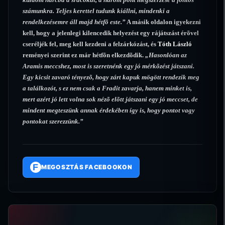
számunkra. Teljes kerettel tudunk kiállni, mindenki a
rendelkezésemre áll majd hétfõ este.”
A másik oldalon igyekezni
kell, hogy a jelenlegi kilencedik helyezést egy rájátszást érõvel
cseréljék fel, meg kell kezdeni a felzárkózást, és
Tóth László
reményei szerint ez már hétfõn elkezdõdik.
„Hasonlóan az
Aramis meccshez, most is szeretnénk egy jó mérkõzést játszani.
Egy kicsit zavaró tényezõ, hogy zárt kapuk mögött rendezik meg
a találkozót, s ez nem csak a Fradit zavarja, hanem minket is,
mert azért jó lett volna sok nézõ elõtt játszani egy jó meccset, de
mindent megteszünk annak érdekében így is, hogy pontot vagy
pontokat szerezzünk.”
F
MEGOSZTÁS FACEBOOKON