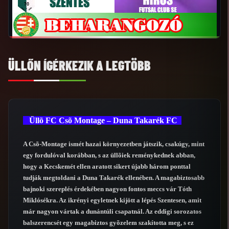
ÜLLŐN ÍGÉRKEZIK A LEGTÖBB
Üllõ FC Csõ Montage – Duna Takarék FC
A Csõ-Montage ismét hazai környezetben játszik, csakúgy, mint
egy fordulóval korábban, s az üllõiek reménykednek abban,
hogy a Kecskemét ellen aratott sikert újabb három ponttal
tudják megtoldani a Duna Takarék ellenében. A magabiztosabb
bajnoki szereplés érdekében nagyon fontos meccs vár Tóth
Miklósékra. Az ikrényi egyletnek kijött a lépés Szentesen, amit
már nagyon vártak a dunántúli csapatnál. Az eddigi sorozatos
balszerencsét egy magabiztos gyõzelem szakította meg, s ez