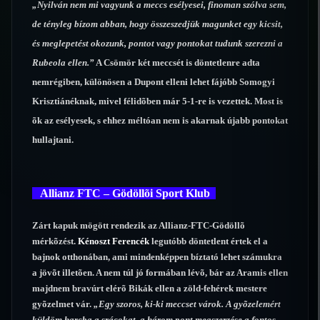
„Nyilván nem mi vagyunk a meccs esélyesei, finoman szólva sem,
de tényleg bízom abban, hogy összeszedjük magunket egy kicsit,
és meglepetést okozunk, pontot vagy pontokat tudunk szerezni a
Rubeola ellen.”
A Csömör két meccsét is döntetlenre adta
nemrégiben, különösen a Dupont elleni lehet fájóbb Somogyi
Krisztiánéknak, mivel félidõben már 5-1-re is vezettek. Most is
õk az esélyesek, s ehhez méltóan nem is akarnak újabb pontokat
hullajtani.
Allianz FTC – Gödöllõi Sport Klub
Zárt kapuk mögött rendezik az Allianz-FTC-Gödöllõ
mérkõzést.
Kénoszt Ferencék
legutóbb döntetlent értek el a
bajnok otthonában, ami mindenképpen bíztató lehet számukra
a jövõt illetõen. A nem túl jó formában lévõ, bár az Aramis ellen
majdnem bravúrt elérõ Bikák ellen a zöld-fehérek mestere
gyõzelmet vár.
„Egy szoros, ki-ki meccset várok. A gyõzelemért
küldöm harcba a srácokat, a három pont megszerzése a fontos