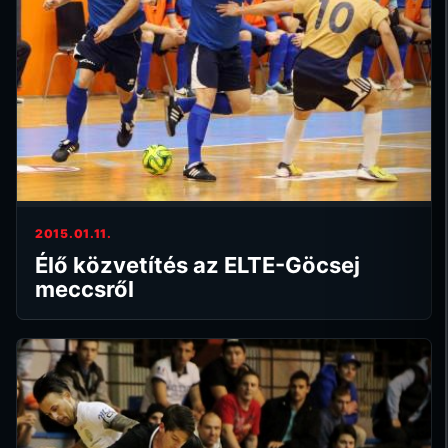
2015.01.11.
Élő közvetítés az ELTE-Göcsej
meccsről