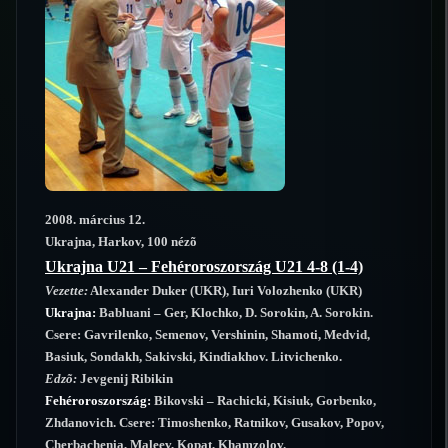
2008. március 12.
Ukrajna, Harkov, 100 nézõ
Ukrajna U21 – Fehéroroszország U21 4-8 (1-4)
Vezette:
Alexander Duker (UKR), Iuri Volozhenko (UKR)
Ukrajna:
Babluani – Ger, Klochko, D. Sorokin, A. Sorokin.
Csere: Gavrilenko, Semenov, Vershinin, Shamoti, Medvid,
Basiuk, Sondakh, Sakivski, Kindiakhov. Litvichenko.
Edzõ:
Jevgenij Ribikin
Fehéroroszország:
Bikovski – Rachicki, Kisiuk, Gorbenko,
Zhdanovich. Csere: Timoshenko, Ratnikov, Gusakov, Popov,
Cherbachenia, Maleev, Kopat, Khamzolov.