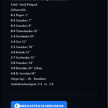
Edzõ:
Jurij Pokpad
Gólszerzõk:
0-1
Popov 3″
0-2
Gusakov 7″
0-3
Gusakov 8″
0-4
Timoshenko 16″
1-4
Vershinin 18″
2-4
Ger 22″
2-5
Gusakov 30″
2-6
Kisiuk 32″
2-7
Gorbenko 32″
2-8
Gusakov 34″
3-8
Klochko 36″ (10m)
4-8
D. Sorokin 39″
Sárga lap:
– ill. Ratnikov
Szabálytalanságok:
5-4 és 2-6
F
MEGOSZTÁS FACEBOOKON