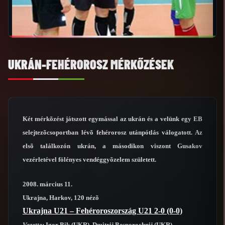
UKRÁN-FEHÉROROSZ MÉRKŐZÉSEK
Két mérkõzést játszott egymással az ukrán és a velünk egy EB
selejtezõcsoportban lévõ fehérorosz utánpótlás válogatott. Az
elsõ találkozón ukrán, a másodikon viszont Gusakov
vezérletével fölényes vendéggyõzelem született.
2008. március 11.
Ukrajna, Harkov, 120 nézõ
Ukrajna U21 – Fehéroroszország U21 2-0 (0-0)
Vezette:
Igor Bik (UKR), Dmitrij Besporochnij (UKR)