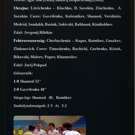
Ukrajna:
Litvichenko – Klochko, D. Sorokin, Zinchenko, A.
Sorokin. Csere: Gavrilenko, Kolesnikov, Shamoti, Vershinin,
Medvid, Sondakh, Basiuk, Sakivski, Babluani, Kindiakhov.
Edzõ:
Jevgenij Ribikin
Fehéroroszország:
Cherbachenia – Kopat, Ratnikov, Gusakov,
Zhdanovich. Csere: Timoshenko, Rachicki, Gorbenko, Kisiuk,
Bikovski, Maleev, Popov, Khamzolov.
Edzõ:
Jurij Pokpad
Gólszerzõk:
1-0
Shamoti 32″
2-0
Gavrilenko 40″
Sárga lap:
Shamoti ill. Ratnikov
Szabálytalanságok:
2-5 és 3-2