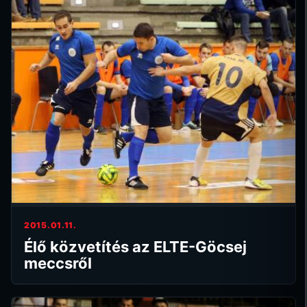
2015.01.11.
Élő közvetítés az ELTE-Göcsej
meccsről