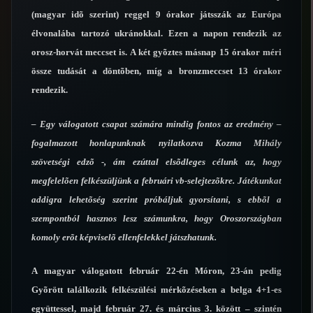
(magyar idõ szerint) reggel 9 órakor játsszák az Európa
élvonalába tartozó ukránokkal. Ezen a napon rendezik az
orosz-horvát meccset is. A két gyõztes másnap 15 órakor méri
össze tudását a döntõben, míg a bronzmeccset 13 órakor
rendezik.
– Egy válogatott csapat számára mindig fontos az eredmény –
fogalmazott honlapunknak nyilatkozva Kozma Mihály
szövetségi edzõ -, ám ezúttal elsõdleges célunk az, hogy
megfelelõen felkészüljünk a februári vb-selejtezõkre. Játékunkat
addigra lehetõség szerint próbáljuk gyorsítani, s ebbõl a
szempontból hasznos lesz számunkra, hogy Oroszországban
komoly erõt képviselõ ellenfelekkel játszhatunk.
A magyar válogatott február 22-én Móron, 23-án pedig
Gyõrött találkozik felkészülési mérkõzéseken a belga 4+1-es
együttessel, majd február 27. és március 3. között – szintén