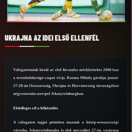
UKRAJNA AZ IDEI ELSŐ ELLENFÉL
Válogatottaink közül az elsõ hivatalos mérkõzéseket 2008-ban
a teremlabdarúgó csapat vívja. Kozma Mihály gárdája január
27-28-án Oroszország, Ukrajna és Horvátország társaságában
négyestornán szerepel Jekatyerinburgban.
Elsõdleges cél a felkészülés
A válogatott tagjai pénteken utaznak a közép-oroszországi
városba, Jekatyerinburgba és elsõ meccsüket 27-én, vasárnap