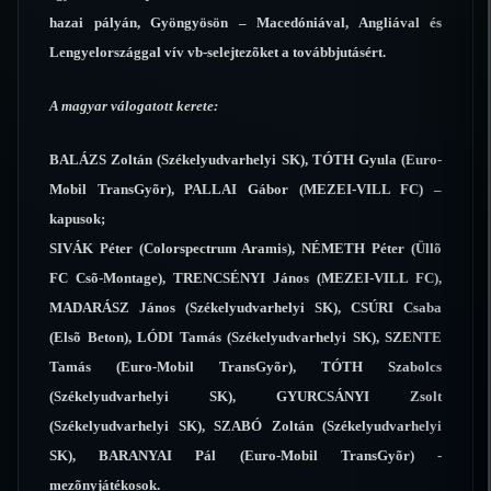
hazai pályán, Gyöngyösön – Macedóniával, Angliával és
Lengyelországgal vív vb-selejtezõket a továbbjutásért.
A magyar válogatott kerete:
BALÁZS Zoltán (Székelyudvarhelyi SK), TÓTH Gyula (Euro-
Mobil TransGyõr), PALLAI Gábor (MEZEI-VILL FC) –
kapusok;
SIVÁK Péter (Colorspectrum Aramis), NÉMETH Péter (Üllõ
FC Csõ-Montage), TRENCSÉNYI János (MEZEI-VILL FC),
MADARÁSZ János (Székelyudvarhelyi SK), CSÚRI Csaba
(Elsõ Beton), LÓDI Tamás (Székelyudvarhelyi SK), SZENTE
Tamás (Euro-Mobil TransGyõr), TÓTH Szabolcs
(Székelyudvarhelyi SK), GYURCSÁNYI Zsolt
(Székelyudvarhelyi SK), SZABÓ Zoltán (Székelyudvarhelyi
SK), BARANYAI Pál (Euro-Mobil TransGyõr) -
mezõnyjátékosok.