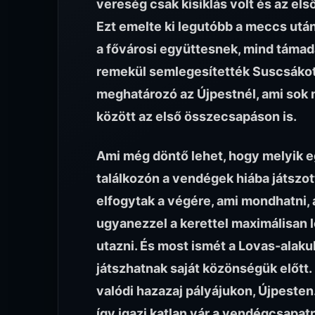
vereség csak kisiklás volt és az els
Ezt emelte ki legutóbb a meccs után
a fővárosi együttesnek, mind tám
remekül semlegesítették Suscsákot,
meghatározó az Újpestnél, ami sok
között az első összecsapáson is.
Ami még döntő lehet, hogy melyik egy
találkozón a vendégek hiába játszo
elfogytak a végére, ami mondhatni,
ugyanezzel a kerettel maximálisan l
utazni. És most ismét a Lovas-alaku
játszhatnak saját közönségük előtt
valódi hazazaj pályájukon, Újpesten
így igazi katlan vár a vendégcsapat