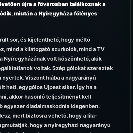
övetően újra a fővárosban találkoznak a
tódik, miután a Nyíregyháza fölényes
ült sor, és kijelenthető, hogy méltó
z, mind a kilátogató szurkolók, mind a TV
 a Nyíregyházának volt köszönhető, akik
gállítatlanok voltak. Szép gólokat szereztek
 nyertek. Viszont hiába a nagyarányú
t heti, egygólos Újpest siker. Így ha a
ni, akkor hasonló teljesítményt kell
ább egyszer diadalmaskodnia idegenben.
sz, mert biztosra vehető, hogy a lila-
gmutatják, hogy a nyíregyházi nagyarányú