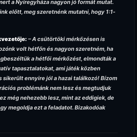
 mert a Nyíregyháza nagyon jó formát mutat.
ink előtt, meg szeretnénk mutatni, hogy 1:1-
kvezetője:
– A csütörtöki mérkőzésen is
ozónk volt hétfőn és nagyon szeretném, ha
gbeszéltük a hétfői mérkőzést, elmondták a
atív tapasztalatokat, ami játék közben
s sikerült ennyire jól a hazai találkozó! Bízom
rációs problémánk nem lesz és megtudjuk
 ez még nehezebb lesz, mint az eddigiek, de
gy megoldja ezt a feladatot. Bizakodóak