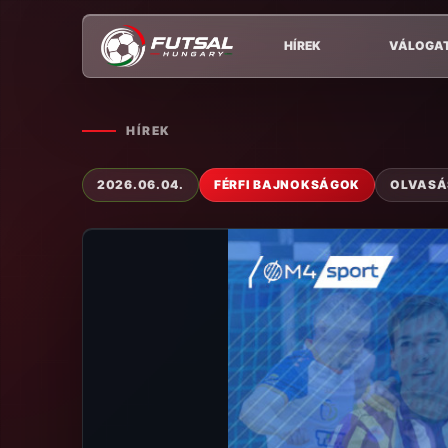
HÍREK
VÁLOGA
HÍREK
2026.06.04.
FÉRFI BAJNOKSÁGOK
OLVASÁS