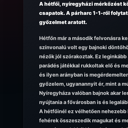
A hétfői, nyíregyházi mérkőzést k
csapatok. A párharc 1-1-ről folyta
győzelmet aratott.
Hétfőn már a második felvonásra ker
színvonalú volt egy bajnoki döntőhö
nézők jól szórakoztak. Ez leginkább
parádés játékkal rukkoltak elő és me
és ilyen arányban is megérdemelten
győzelem, ugyanannyit ér, mint a múl
Nyíregyháza valóban bajnok akar len
nyújtania a fővárosban is és legal
A hétfőinél ez vélhetően nehezebb le
fehérek összeszedik magukat és me