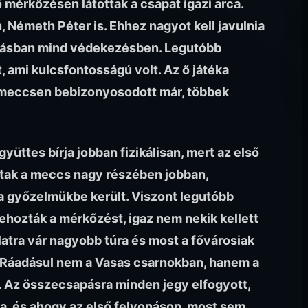
ő mérkőzésen látottak a csapat igazi arca.
, Németh Péter is. Ehhez nagyot kell javulnia
adásban mind védekezésben. Legutóbb
 ami kulcsfontosságú volt. Az ő játéka
 meccsen bebizonyosodott már, többek
üttes bírja jobban fizikálisan, mert az első
ttak a meccs nagy részében jobban,
 a győzelmükbe került. Viszont legutóbb
ehozták a mérkőzést, igaz nem nekik kellett
latra vár nagyobb túra és most a fővárosiak
. Ráadásul nem a Vasas csarnokban, hanem a
. Az összecsapásra minden jegy elfogyott,
ra, és ahogy az első felvonáson, most sem