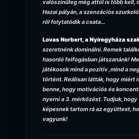
valószínűleg még attól is több kell,
Hazai pályán, a szenzációs szurkoló
ről folytatódik a csata…
Lovas Norbert, a Nyíregyháza sza
szeretnénk dominálni. Remek találk
hasonló felfogásban játszanánk! Me
játékosok mind a pozitív ,mind a neg
történt. Reálisan látták, hogy miért i
benne, hogy motivációs és koncent
nyerni a 3. mérkőzést. Tudjuk, hogy
képesnek tartom rá az együttest, ho
vagyunk!