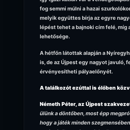
fog semmi múlni a hazai szurkolókon
melyik együttes bírja az egyre nagy
lépést tehet a bajnoki cím felé, mí
lehetősége.
A hétfőn látottak alapján a Nyíreg
is, de az Újpest egy nagyot javuló, f
érvényesítheti pályaelőnyét.
A találkozót ezúttal is élőben közv
Németh Péter, az Újpest szakveze
ülünk a döntőben, most épp megpróbá
hogy a játék minden szegmensében a