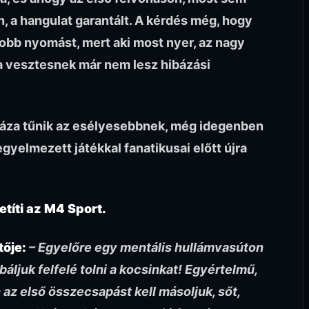
, a hangulat garantált. A kérdés még, hogy
obb nyomást, mert aki most nyer, az nagy
g a vesztesnek már nem lesz hibázási
yháza tűnik az esélyesebbnek, még idegenben
egyelmezett játékkal fanatikusai előtt újra
etíti az M4 Sport.
tője:
– Egyelőre egy mentális hullámvasúton
ljuk felfelé tolni a kocsinkat! Egyértelmű,
z első összecsapást kell másoljuk, sőt,