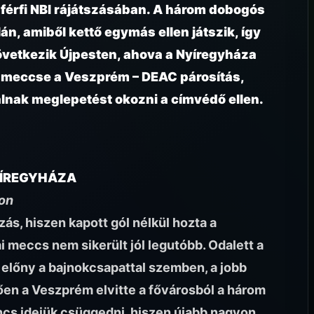
férfi NBI rájátszásában. A három dobogós
n, amiből kettő egymás ellen játszik, így
övetkezik Újpesten, ahova a Nyíregyháza
s meccse a Veszprém – DEAC párosítás,
lnak meglepetést okozni a címvédő ellen.
NYÍREGYHÁZA
ion
zás, hiszen kapott gól nélkül hozta a
i meccs nem sikerült jól legutóbb. Odalett a
 előny a bajnokcsapattal szemben, a jobb
en a Veszprém elvitte a fővárosból a három
incs idejük csüggedni, hiszen újabb nagyon