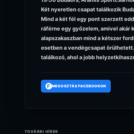
Két nyeretlen csapat találkozik Bud
Mind a két fél egy pont szerzett edd
ráférne egy győzelem, amivel akár
alapszakaszban mind a kétszer fordu
esetben a vendégcsapat örülhetett.
találkozó, ahol a jobb helyzetkihasz
F
MEGOSZTÁS FACEBOOKON
TOVÁBBI HÍREK