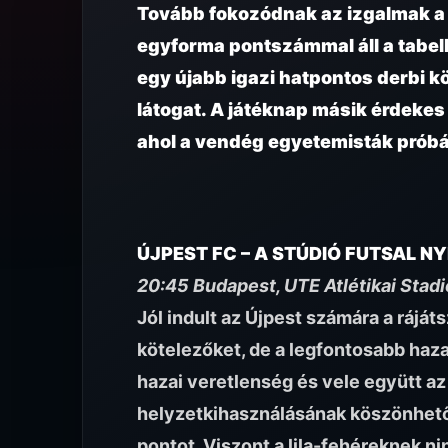
Tovább fokozódnak az izgalmak a 
egyforma pontszámmal áll a tabellá
egy újabb igazi hatpontos derbi k
látogat. A játéknap másik érdeke
ahol a vendég egyetemisták próbá
ÚJPEST FC – A STÚDIÓ FUTSAL 
20:45 Budapest, UTE Atlétikai Stad
Jól indult az Újpest számára a rájáts
kötelezőket, de a legfontosabb haza
hazai veretlenség és vele együtt az
helyzetkihasználásának köszönhető
pontot. Viszont a lila-fehéreknek n