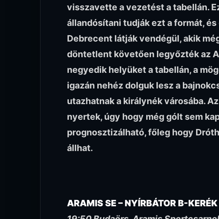
visszavette a vezetést a tabellán. E
állandósítani tudják ezt a formát, és
Debrecent látják vendégül, akik még 
döntetlent követően legyőzték az A
negyedik helyüket a tabellán, a mög
igazán nehéz dolguk lesz a bajnokc
utazhatnak a királynék városába. A
nyertek, úgy hogy még gólt sem kapt
prognosztizálható, főleg hogy Dróth l
állhat.
ARAMIS SE – NYÍRBÁTOR B-KERÉK
19:50 Budaörs, Aramis Sportcsarno