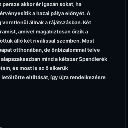
z persze akkor ér igazán sokat, ha
 érvényesítik a hazai pálya előnyét. A
veretlenül állnak a rájátszásban. Két
ramist, amivel magabiztosan őrzik a
öttük álló két riválissal szemben. Most
sapat otthonában, de önbizalommal telve
z alapszakaszban mind a kétszer Spandlerék
am, és most is az ő sikerük
etöltötte eltiltását, így újra rendelkezésre
k