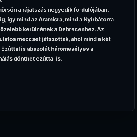
aörsön a rájátszás negyedik fordulójában.
ig, így mind az Aramisra, mind a Nyírbátorra
 közelebb kerülnének a Debrecenhez. Az
latos meccset játszottak, ahol mind a két
 Ezúttal is abszolút háromesélyes a
nálás dönthet ezúttal is.