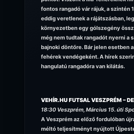
fontos rangadó vár rájuk, a szintén
eddig veretlenek a rájátszásban, le
környezetben egy gólszegény össz
még nem tudtak rangadót nyerni a s
bajnoki döntőre. Bár jelen esetben ak
fehérek vendégeként. A hírek szerint
hangulatú rangadóra van kilátás.
VEHÍR.HU FUTSAL VESZPRÉM – D
18:30 Veszprém, Március 15. úti Sp
A Veszprém az előző fordulóban újra
méltó teljesítményt nyújtott Újpe