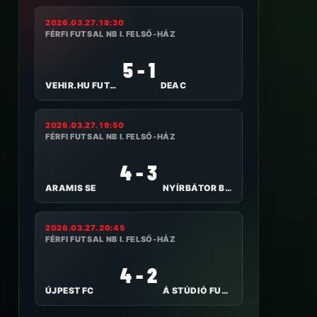
2026.03.27. 18:30
FÉRFI FUTSAL NB I. FELSŐ-HÁZ
5 - 1
VEHIR.HU FUTSAL VESZPRÉM
DEAC
2026.03.27. 19:50
FÉRFI FUTSAL NB I. FELSŐ-HÁZ
4 - 3
ARAMIS SE
NYÍRBÁTOR B-KERÉP
2026.03.27. 20:45
FÉRFI FUTSAL NB I. FELSŐ-HÁZ
4 - 2
ÚJPEST FC
Á STÚDIÓ FUTSAL NYÍREGYHÁZA