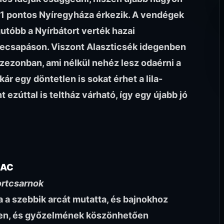
 11 pontos Nyíregyháza érkezik. A vendégek
gutóbb a Nyírbátort verték hazai
ecsapáson. Viszont Alaszticsék idegenben
zezonban, ami nélkül nehéz lesz odaérni a
ár egy döntetlen is sokat érhet a lila-
 ezúttal is teltház várható, így egy újabb jó
EAC
ortcsarnok
 a szebbik arcát mutatta, és bajnokhoz
sten, és győzelmének köszönhetően