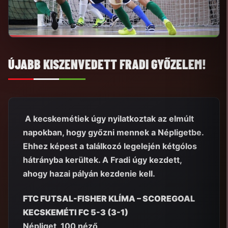
ÚJABB KISZENVEDETT FRADI GYŐZELEM!
A kecskemétiek úgy nyilatkoztak az elmúlt
napokban, hogy győzni mennek a Népligetbe.
Ehhez képest a találkozó legelején kétgólos
hátrányba kerültek. A Fradi úgy kezdett,
ahogy hazai pályán kezdenie kell.
FTC FUTSAL-FISHER KLÍMA – SCOREGOAL
KECSKEMÉTI FC 5-3 (3-1)
Népliget, 100 néző