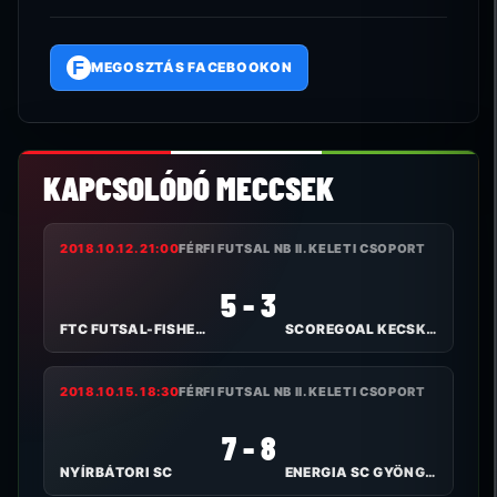
F
MEGOSZTÁS FACEBOOKON
KAPCSOLÓDÓ MECCSEK
2018.10.12. 21:00
FÉRFI FUTSAL NB II. KELETI CSOPORT
5 - 3
FTC FUTSAL-FISHER KLÍMA
SCOREGOAL KECSKEMÉTI FC
2018.10.15. 18:30
FÉRFI FUTSAL NB II. KELETI CSOPORT
7 - 8
NYÍRBÁTORI SC
ENERGIA SC GYÖNGYÖS