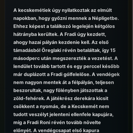
A kecskemétiek úgy nyilatkoztak az elmúlt
napokban, hogy győzni mennek a Népligetbe.
Ehhez képest a találkozó legelején kétgólos
hátrányba kerültek. A Fradi úgy kezdett,
ahogy hazai pályán kezdenie kell. Az első
támadásból Öreglaki révén betaláltak, így 15
másodperc után megszerezték a vezetést. A
lendület tovább tartott és egy perccel később
már duplázott a Fradi gólfelelőse. A vendégek
nem nagyon mentek át a félpályán, teljesen
beszorultak, nagy fölényben játszottak a
zöld-fehérek. A játékrész derekára kicsit
csökkent a nyomás, de a Kecskemét nem
tudott veszélyt jelenteni ellenfele kapujára,
míg a Fradi Roni révén tovább növelte
előnyét. A vendégcsapat első kapura