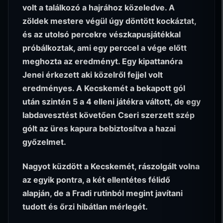
volt a találkozó a hajrához közeledve. A
zöldek mestere végül úgy döntött kockáztat,
és az utolsó percekre vészkapusjátékkal
próbálkoztak, ami egy perccel a vége előtt
meghozta az eredményt. Egy kipattanóra
Jenei érkezett aki közelről fejjel volt
eredményes. A Kecskemét a bekapott gól
után szintén 5 a 4 elleni játékra váltott, de egy
labdavesztést követően Cseri szerzett szép
gólt az üres kapura bebiztosítva a hazai
győzelmet.
Nagyot küzdött a Kecskemét, rászolgált volna
az egyik pontra, a két ellentétes félidő
alapján, de a Fradi rutinból megint javítani
tudott és őrzi hibátlan mérlegét.