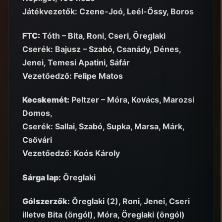
Játékvezetők: Czene-Joó, Leél-Őssy, Boros
FTC:
Tóth – Bita, Roni, Cseri, Öreglaki
Cserék: Bajusz – Szabó, Csanády, Dénes,
Jenei, Temesi Apatini, Sáfár
Vezetőedző: Felipe Matos
Kecskemét:
Peltzer – Móra, Kovács, Marozsi
Domos,
Cserék: Sallai, Szabó, Supka, Marsa, Márk,
Csővári
Vezetőedző: Koós Károly
Sárga lap:
Öreglaki
Gólszerzők:
Öreglaki (2), Roni, Jenei, Cseri
illetve Bita (öngól), Móra, Öreglaki (öngól)