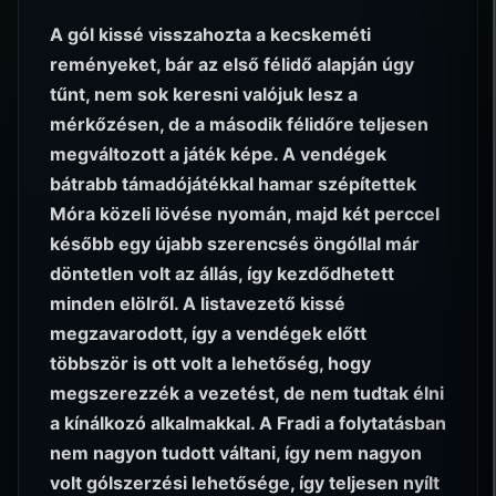
A gól kissé visszahozta a kecskeméti
reményeket, bár az első félidő alapján úgy
tűnt, nem sok keresni valójuk lesz a
mérkőzésen, de a második félidőre teljesen
megváltozott a játék képe. A vendégek
bátrabb támadójátékkal hamar szépítettek
Móra közeli lövése nyomán, majd két perccel
később egy újabb szerencsés öngóllal már
döntetlen volt az állás, így kezdődhetett
minden elölről. A listavezető kissé
megzavarodott, így a vendégek előtt
többször is ott volt a lehetőség, hogy
megszerezzék a vezetést, de nem tudtak élni
a kínálkozó alkalmakkal. A Fradi a folytatásban
nem nagyon tudott váltani, így nem nagyon
volt gólszerzési lehetősége, így teljesen nyílt