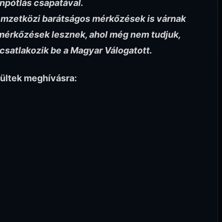
npótlás csapatával.
mzetközi barátságos mérkőzések is várnak
mérkőzések lesznek, ahol még nem tudjuk,
csatlakozik be a Magyar Válogatott.
rültek meghívásra: