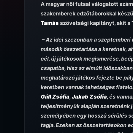
A magyar női futsal válogatott szám
szakemberek edzőtáborokkal készül
Tamás
szövetségi kapitányt, akit a
– Az idei szezonban a szeptemberi 
második összetartása a keretnek, a
cél, új játékosok megismerése, beép
csapatba, hisz az elmúlt időszakban
meghatározó játékos fejezte be pál
keretben vannak tehetséges fiatalok
Gáll Zsófia
,
Jakab Zsófia
, és vanna
teljesítményük alapján szeretnénk 
személyében egy hosszú sérülés sor
tagja.
Ezeken az összetartásokon ed