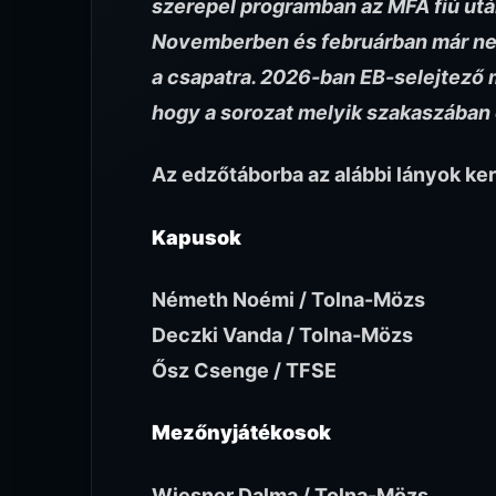
szerepel programban az MFA fiú utá
Novemberben és februárban már ne
a csapatra. 2026-ban EB-selejtező 
hogy a sorozat melyik szakaszában 
Az edzőtáborba az alábbi lányok ke
Kapusok
Németh Noémi / Tolna-Mözs
Deczki Vanda / Tolna-Mözs
Ősz Csenge / TFSE
Mezőnyjátékosok
Wiesner Dalma / Tolna-Mözs