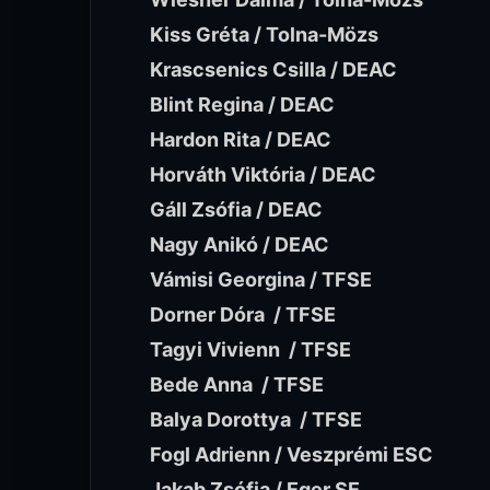
Kiss Gréta / Tolna-Mözs
Krascsenics Csilla / DEAC
Blint Regina / DEAC
Hardon Rita / DEAC
Horváth Viktória / DEAC
Gáll Zsófia / DEAC
Nagy Anikó / DEAC
Vámisi Georgina / TFSE
Dorner Dóra / TFSE
Tagyi Vivienn / TFSE
Bede Anna / TFSE
Balya Dorottya / TFSE
Fogl Adrienn / Veszprémi ESC
Jakab Zsófia / Eger SE