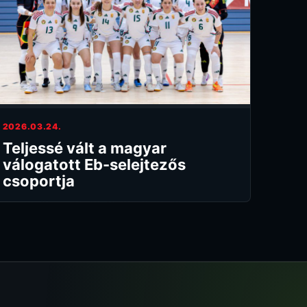
2026.03.24.
Teljessé vált a magyar
válogatott Eb-selejtezős
csoportja