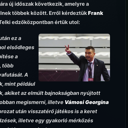
ára új időszak következik, amelyre a
nek többek között. Erről kérdeztük
Frank
 Telki edzőközpontban értük utol:
után ez a
hol elsődleges
ítése a
, több
yafutását.
A
, mint például
k, akiket az elmúlt bajnokságban nyújtott
jobban megismerni, illetve
Vámosi Georgina
ozat után visszatérő játékos is a keret
zések, illetve egy gyakorló mérkőzés