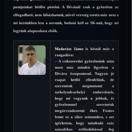
pontjainkat hétfõn pótolni. A Dévánál csak a gyõzelem az
elfogadható, nem hibázhatunk, mivel vereség esetén már nem a
mi kezünkben lesz a sorsunk, botlani kell az SK-nak, hogy mi
legyünk alapszakasz elsõk.
Madarász János
is készül már a
rangadóra:
– A csíkszeredai gyõzelmünk után
most már minden figyelem a
Dévára összpontosul. Nagyon jó
csapat hétfõi ellenfelünk, de
szeretnénk megmutatni a
székelyudvarhelyi embereknek,
hogy mi vagyunk a jobbak, és
gyõzelemmel szeretnénk
megörvendeztetni õket. Fontos
lenne ez a siker számunkra, s azt
ígérhetem, hogy mindenki száz
százalékos erõbedobással fog