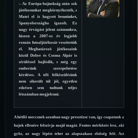
– Az Európa-bajnokság után sok
játékosunkat megkörnyékezték, s
Matei el is hagyott bennünket,
Spanyolországba igazolt. Ez
nagy érvágást jelent számunkra,
hiszen a 2007-es év legjobb
román futsaljátékosát veszítettük
el. Meghatározó játékosaink
közül Dobre és Csoma Alpár is
sérüléssel bajlódik, s még egy
emberünk szerepeltetése
kérdéses. A téli felkészülésünk
nem sikerült túl jól, egyetlen
edzésen sem tudtunk teljes
létszámban megjelenni.
A hétfõi meccsnek azonban nagy presztízse van, így csapatunk a
bajok ellenére felszívja majd magát. Fontos mérkõzés lesz, aki
gyõz, az nagy lépést tehet az alapszakasz elsõség felé. Azt