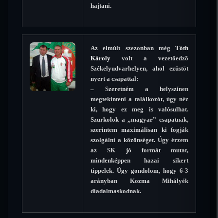
hajtani.
Az elmúlt szezonban még
Tóth
Károly
volt a vezetõedzõ
Székelyudvarhelyen, ahol ezüstöt
nyert a csapattal:
– Szeretném a helyszínen
megtekinteni a találkozót, úgy néz
ki, hogy ez meg is valósulhat.
Szurkolok a „magyar” csapatnak,
szerintem maximálisan ki fogják
szolgálni a közönséget. Úgy érzem
az SK jó formát mutat,
mindenképpen hazai sikert
tippelek. Úgy gondolom, hogy 6-3
arányban Kozma Mihályék
diadalmaskodnak.