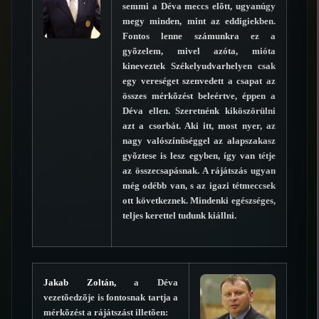
semmi a Déva meccs elõtt, ugyanúgy
megy minden, mint az eddigiekben.
Fontos lenne számunkra ez a
gyõzelem, mivel azóta, mióta
kineveztek Székelyudvarhelyen csak
egy vereséget szenvedett a csapat az
összes mérkõzést beleértve, éppen a
Déva ellen. Szeretnénk kiköszörülni
azt a csorbát. Aki itt, most nyer, az
nagy valószínûséggel az alapszakasz
gyõztese is lesz egyben, így van tétje
az összecsapásnak. A rájátszás ugyan
még odébb van, s az igazi tétmeccsek
ott következnek. Mindenki egészséges,
teljes kerettel tudunk kiállni.
Jakab Zoltán,
a Déva
vezetõedzõje is fontosnak tartja a
mérkõzést a rájátszást illetõen: