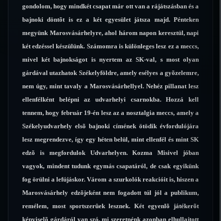
gondolom, hogy mindkét csapat már ott van a rájátszásban és a
bajnoki döntõt is ez a két egyesület játsza majd. Pénteken
megyünk Marosvásárhelyre, ahol három napon keresztül, napi
két edzéssel készülünk. Számomra is különleges lesz ez a meccs,
mivel két bajnokságot is nyertem az SK-val, s most olyan
gárdával utazhatok Székelyföldre, amely esélyes a gyõzelemre,
nem úgy, mint tavaly a Marosvásárhellyel. Nehéz pillanat lesz
ellenfélként belépni az udvarhelyi csarnokba. Hozzá kell
tennem, hogy február 19-én lesz az a nosztalgia meccs, amely a
Székelyudvarhely elsõ bajnoki címének ötödik évfordulójára
lesz megrendezve, így egy héten belül, mint ellenfél és mint SK
edzõ is megfordulok Udvarhelyen. Kozma Misivel jóban
vagyok, mindent tudunk egymás csapatáról, de csak egyikünk
fog örülni a lefújáskor. Várom a szurkolók reakcióit is, hiszen a
Marosvásárhely edzõjeként nem fogadott túl jól a publikum,
remélem, most sportszerûek lesznek. Két egyenlõ játékerõt
képviselõ gárdáról van szó, mi szeretnénk azonban elhullajtott