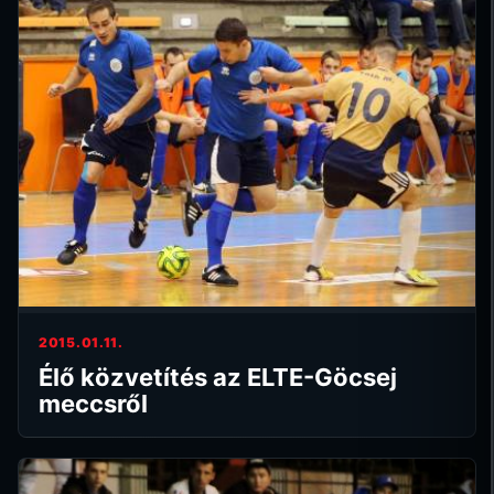
2015.01.11.
Élő közvetítés az ELTE-Göcsej
meccsről