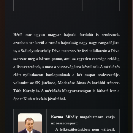
Hétfõ este ugyan magyar bajnoki fordulót is rendeznek,
azonban sor kerül a román bajnokság nagy-nagy rangadójára
is, a Székelyudvarhely-Déva meccsre. Az õszi találkozón a Déva
szerezte meg a három pontot, ami az egyetlen veresége ezidáig
a listavezetõnek, s most a visszavágásra készülnek. A mérkõzés
elõtt nyilatkozott honlapunknak a két csapat szakvezetõje,
valamint az SK játékosa, Madarász János és korábbi trénere,
Tóth Károly is. A mérkõzés Magyarországon is látható lesz a
Sport Klub televízió jóvoltából.
Kozma Mihály
magabiztosan várja
az összecsapást:
– A felkészülésünkben nem változik