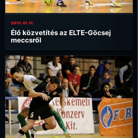
2015.01.11.
Élő közvetítés az ELTE-Göcsej
meccsről