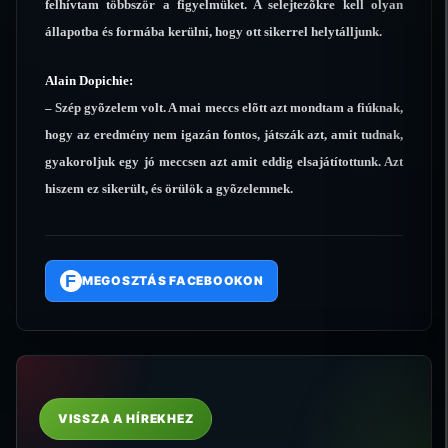
felhívtam többször a figyelmüket. A selejtezõkre kell olyan
állapotba és formába kerülni, hogy ott sikerrel helytálljunk.
Alain Dopichie:
– Szép gyõzelem volt. A mai meccs elõtt azt mondtam a fiúknak,
hogy az eredmény nem igazán fontos, játszák azt, amit tudnak,
gyakoroljuk egy jó meccsen azt amit eddig elsajátítottunk. Azt
hiszem ez sikerült, és örülök a gyõzelemnek.
F
MEGOSZTÁS FACEBOOKON
VISSZA A HÍREKHEZ