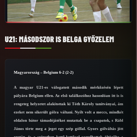
U21: MÁSODSZOR IS BELGA GYŐZELEM
Magyarország – Belgium 6-2 (2-2)
A magyar U21-es válogatott második mérkõzésén lépett
pályára Belgium ellen. Az elsõ találkozóhoz hasonlóan itt is is
rengeteg helyzetet alakítottak ki Tóth Károly tanítványai, ám
ezeket nem sikerült gólra váltani. Nyílt volt a meccs, mindkét
oldalon bátor támadójátékot mutattak be a csapatok, s Rábl
János törte meg a jeget egy szép góllal. Gyors gólváltás jött
ezután, és a szünetben kettõ-kettõvel vonulhattak öltözõbe a