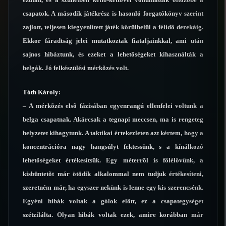
csapatok. A második játékrész is hasonló forgatókönyv szerint
zajlott, teljesen kiegyenlített játék körülbelül a félidõ derekáig.
Ekkor fáradtság jelei mutatkoztak fiataljainkkal, ami után
sajnos hibáztunk, és ezeket a lehetõségeket kihasználták a
belgák. Jó felkészülési mérkõzés volt.
Tóth Károly:
– A mérkõzés elsõ fázisában egyenrangú ellenfelei voltunk a
belga csapatnak. Akárcsak a tegnapi meccsen, ma is rengeteg
helyzetet kihagytunk. A taktikai értekezleten azt kértem, hogy a
koncentrációra nagy hangsúlyt fektessünk, s a kínálkozó
lehetõségeket értékesítsük. Egy méterrõl is fölélövünk, a
kisbüntetõt már ötödik alkalommal nem tudjuk értékesíteni,
szeretném már, ha egyszer nekünk is lenne egy kis szerencsénk.
Egyéni hibák voltak a gólok elõtt, ez a csapategységet
szétzilálta. Olyan hibák voltak ezek, amire korábban már