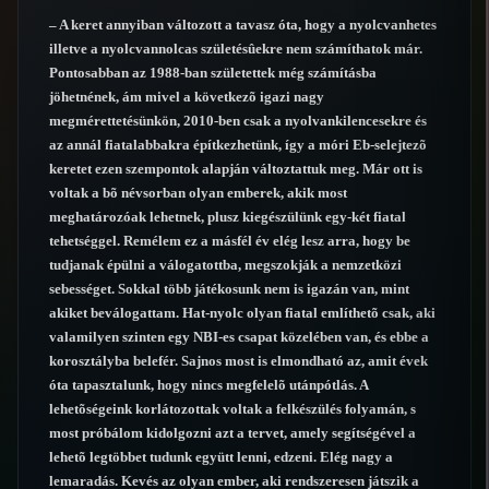
– A keret annyiban változott a tavasz óta, hogy a nyolcvanhetes
illetve a nyolcvannolcas születésûekre nem számíthatok már.
Pontosabban az 1988-ban születettek még számításba
jöhetnének, ám mivel a következõ igazi nagy
megmérettetésünkön, 2010-ben csak a nyolvankilencesekre és
az annál fiatalabbakra építkezhetünk, így a móri Eb-selejtezõ
keretet ezen szempontok alapján változtattuk meg. Már ott is
voltak a bõ névsorban olyan emberek, akik most
meghatározóak lehetnek, plusz kiegészülünk egy-két fiatal
tehetséggel. Remélem ez a másfél év elég lesz arra, hogy be
tudjanak épülni a válogatottba, megszokják a nemzetközi
sebességet. Sokkal több játékosunk nem is igazán van, mint
akiket beválogattam. Hat-nyolc olyan fiatal említhetõ csak, aki
valamilyen szinten egy NBI-es csapat közelében van, és ebbe a
korosztályba belefér. Sajnos most is elmondható az, amit évek
óta tapasztalunk, hogy nincs megfelelõ utánpótlás. A
lehetõségeink korlátozottak voltak a felkészülés folyamán, s
most próbálom kidolgozni azt a tervet, amely segítségével a
lehetõ legtöbbet tudunk együtt lenni, edzeni. Elég nagy a
lemaradás. Kevés az olyan ember, aki rendszeresen játszik a