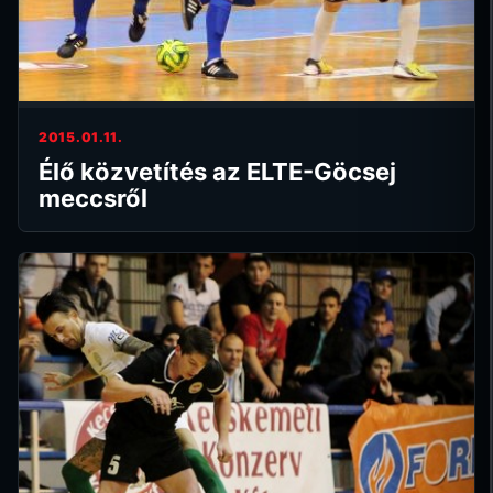
2015.01.11.
Élő közvetítés az ELTE-Göcsej
meccsről