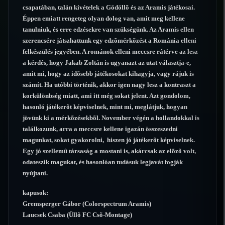
csapatában, talán kivételek a Gödöllõ és az Aramis játékosai.
Éppen emiatt rengeteg olyan dolog van, amit meg kellene
tanulniuk, és erre edzésekre van szükségünk. Az Aramis ellen
szerencsére játszhattunk egy edzõmérkõzést a Románia elleni
felkészülés jegyében. A románok elleni meccsre rátérve az lesz
a kérdés, hogy Jakab Zoltán is ugyanazt az utat választja-e,
amit mi, hogy az idõsebb játékosokat kihagyja, vagy rájuk is
számít. Ha utóbbi történik, akkor igen nagy lesz a kontraszt a
korkülönbség miatt, ami itt még sokat jelent. Azt gondolom,
hasonló játékerõt képviselnek, mint mi, meglátjuk, hogyan
jövünk ki a mérkõzésekbõl. November végén a hollandokkal is
találkozunk, arra a meccsre kellene igazán összeszedni
magunkat, sokat gyakorolni, hiszen jó játékerõt képviselnek.
Egy jó szellemû társaság a mostani is, akárcsak az elõzõ volt,
odateszik magukat, és hasonlóan tudásuk legjavát fogják
nyújtani.
kapusok:
Gremsperger Gábor (Colorspectrum Aramis)
Laucsek Csaba (Üllõ FC Csõ-Montage)