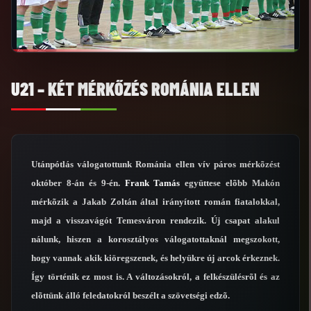
U21 – KÉT MÉRKŐZÉS ROMÁNIA ELLEN
Utánpótlás válogatottunk Románia ellen vív páros mérkõzést
október 8-án és 9-én.
Frank Tamás
együttese elõbb Makón
mérkõzik a Jakab Zoltán által irányított román fiatalokkal,
majd a visszavágót Temesváron rendezik. Új csapat alakul
nálunk, hiszen a korosztályos válogatottaknál megszokott,
hogy vannak akik kiöregszenek, és helyükre új arcok érkeznek.
Így történik ez most is. A változásokról, a felkészülésrõl és az
elõttünk álló feledatokról beszélt a szövetségi edzõ.