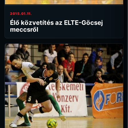
2015.01.11.
Élő közvetítés az ELTE-Göcsej
meccsről