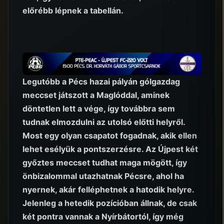
előrébb lépnek a tabellán.
Legutóbb a Pécs hazai pályán gólgazdag
meccset játszott a Maglóddal, aminek
döntetlen lett a vége, így továbbra sem
tudnak elmozdulni az utolsó előtti helyről.
Most egy olyan csapatot fogadnak, akik ellen
lehet esélyük a pontszerzésre. Az Újpest két
győztes meccset tudhat maga mögött, így
önbizalommal utazhatnak Pécsre, ahol ha
nyernek, akár felléphetnek a hatodik helyre.
Jelenleg a hetedik pozícióban állnak, de csak
két pontra vannak a Nyírbátortól, így még