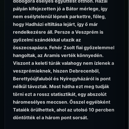
dobogóra esélyes együttest otthon. Hazai
pályán kifejezetten jó a Bátor mérlege, így
nem esélytelenül lépnek parkettre, főleg,
hogy Hadházi eltiltása lejárt, így ő már
rendelkezésre áll. Persze a Veszprém is
győzelmi szándékkal utazik az
összecsapásra. Fehér Zsolt fiai győzelemmel
hangoltak, az Aramis verték könnyedén.
Viszont a keleti túrák valahogy nem ízlenek a
veszprémieknek, hiszen Debrecenből,
Berettyóújfaluból és Nyíregyházáról is pont
nélkül távoztak. Most hátha ezt meg tudják
törni ezt a rossz statisztikát, egy abszolút
háromesélyes meccsen. Ősszel egyébként
Tataiék örülhettek, ahol az utolsó 10 percben
döntötték el a három pont sorsát.