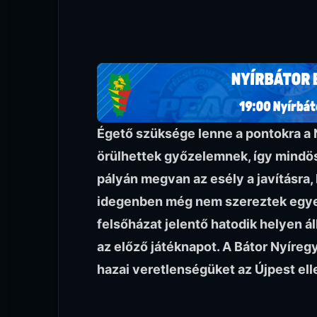
Égető szüksége lenne a pontokra a 
örülhettek győzelemnek, így mindös
pályán megvan az esély a javításra, 
idegenben még nem szereztek egyet
felsőházat jelentő hatodik helyen ál
az előző játéknapot. A Bátor Nyíreg
hazai veretlenségüket az Újpest elle