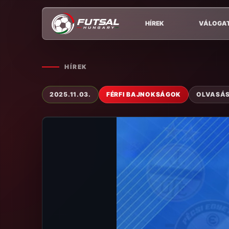
HÍREK
VÁLOGA
HÍREK
2025.11.03.
FÉRFI BAJNOKSÁGOK
OLVASÁSI