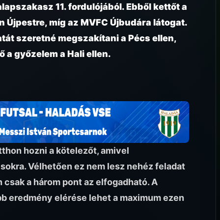
lapszakasz 11. fordulójából. Ebből kettőt a
 Újpestre, míg az MVFC Újbudára látogat.
tát szeretné megszakítani a Pécs ellen,
a győzelem a Hali ellen.
tthon hozni a kötelezőt, amivel
lisokra. Vélhetően ez nem lesz nehéz feladat
en csak a három pont az elfogadható. A
bb eredmény elérése lehet a maximum ezen