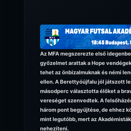
Az MFA megszerezte első idegenbeli
győzelmet arattak a Hope vendégekén
tehet az önbizalmuknak és némi lendü
ellen. A Berettyóújfalu jól játszott
másodperc választotta élőket a bra
vereséget szenvedtek. A felsőházér
három pont begyűjtése, de ehhez köz
mint legutóbb, mert az Akadémisták
nehezíteni.