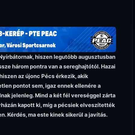
Nyírbátornak, hiszen legutóbb augusztusban
sze három pontra van a sereghajtótól. Hazai
hiszen az újonc Pécs érkezik, akik
len pontot sem, igaz ennek ellenére a
lnak jelenleg. Mind a két fél vereséggel zárta
yházán kapott ki, míg a pécsiek elveszítették
n. Kérdés, ma este kinek sikerül a javítás.