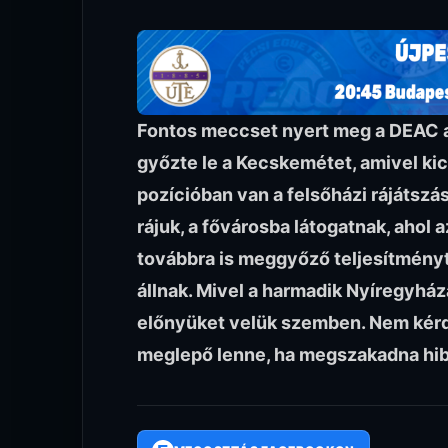
Fontos meccset nyert meg a DEAC az
győzte le a Kecskemétet, amivel kics
pozícióban van a felsőházi rájátszás
rájuk, a fővárosba látogatnak, ahol 
továbbra is meggyőző teljesítményt
állnak. Mivel a harmadik Nyíregyház
előnyüket velük szemben. Nem kérd
meglepő lenne, ha megszakadna hib