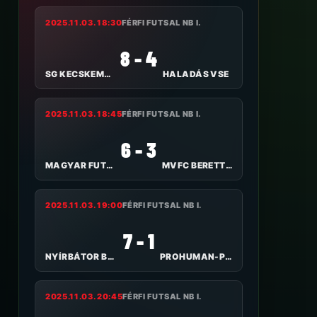
2025.11.03. 18:30
FÉRFI FUTSAL NB I.
8 - 4
SG KECSKEMÉT FUTSAL
HALADÁS VSE
2025.11.03. 18:45
FÉRFI FUTSAL NB I.
6 - 3
MAGYAR FUTSAL AKADÉMIA
MVFC BERETTYÓÚJFALU
2025.11.03. 19:00
FÉRFI FUTSAL NB I.
7 - 1
NYÍRBÁTOR B-KERÉP
PROHUMAN-PTE-PEAC
2025.11.03. 20:45
FÉRFI FUTSAL NB I.