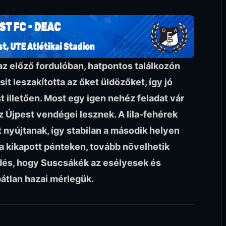
 előző fordulóban, hatpontos találkozón
it leszakította az őket üldözőket, így jó
t illetően. Most egy igen nehéz feladat vár
az Újpest vendégei lesznek. A lila-fehérek
 nyújtanak, így stabilan a második helyen
a kikapott pénteken, tovább növelhetik
és, hogy Suscsákék az esélyesek és
átlan hazai mérlegük.