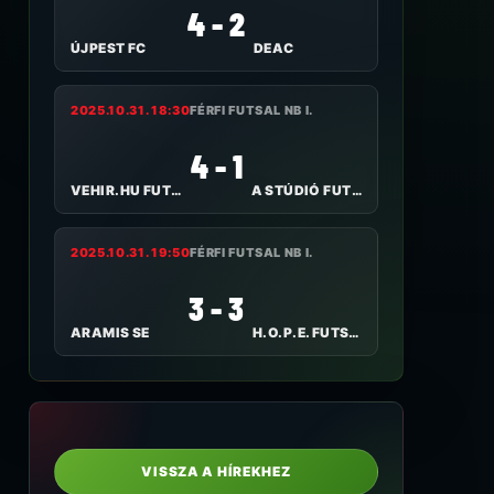
4 - 2
ÚJPEST FC
DEAC
2025.10.31. 18:30
FÉRFI FUTSAL NB I.
4 - 1
VEHIR.HU FUTSAL VESZPRÉM
A STÚDIÓ FUTSAL NYÍREGYHÁZA
2025.10.31. 19:50
FÉRFI FUTSAL NB I.
3 - 3
ARAMIS SE
H.O.P.E. FUTSAL-ALPASSPORT
VISSZA A HÍREKHEZ