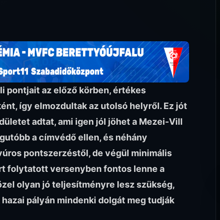
 pontjait az előző körben, értékes
t, így elmozdultak az utolsó helyről. Ez jót
letet adtat, ami igen jól jöhet a Mezei-Vill
 legutóbb a címvédő ellen, és néhány
vúros pontszerzéstől, de végül minimális
t folytatott versenyben fontos lenne a
el olyan jó teljesítményre lesz szükség,
 hazai pályán mindenki dolgát meg tudják