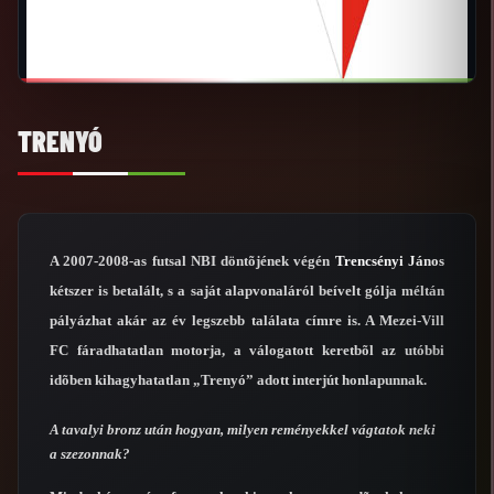
TRENYÓ
A 2007-2008-as futsal NBI döntõjének végén
Trencsényi János
kétszer is betalált, s a saját alapvonaláról beívelt gólja méltán
pályázhat akár az év legszebb találata címre is. A Mezei-Vill
FC fáradhatatlan motorja, a válogatott keretbõl az utóbbi
idõben kihagyhatatlan „Trenyó” adott interjút honlapunnak.
A tavalyi bronz után hogyan, milyen reményekkel vágtatok neki
a szezonnak?