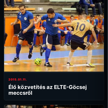
2015.01.11.
Élő közvetítés az ELTE-Göcsej
meccsről