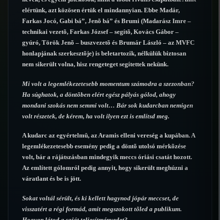
elértünk, azt közösen értük el mindannyian. Ebbe Madár,
Farkas Jocó, Gabi bá”, Jenõ bá” és Brumi (Madarász Imre –
technikai vezetõ, Farkas József – segítõ, Kovács Gábor –
gyúró, Török Jenõ – buszvezetõ és Brumár László – az MVFC
honlapjának szerkesztõje) is beletartozik, nélkülük biztosan
nem sikerült volna, hisz rengeteget segítettek nekünk.
Mi volt a legemlékezetesebb momentum számodra a szezonban?
Ha súghatok, a döntõben elért egész pályás gólod, ahogy
mondani szokás nem semmi volt… Bár sok kudarcban nemigen
volt részetek, de kérem, ha volt ilyen ezt is említsd meg.
A kudarc az egyértelmû, az Aramis elleni vereség a kupában. A
legemlékezetesebb esemény pedig a döntõ utolsó mérkõzése
volt, bár a rájátszásban mindegyik meccs óriási csatát hozott.
Az említett gólomról pedig annyit, hogy sikerült meghúzni a
váratlant és be is jött.
Sokat voltál sérült, és ki kellett hagynod jópár meccset, de
visszatért a régi formád, amit megszokott tõled a publikum.
Hogyan látod a saját teljesítményedet?