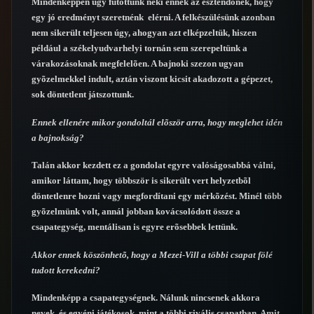
Mindenképpen úgy futottunk neki ennek az esztendõnek, hogy
egy jó eredményt szeretnénk elérni. A felkészülésünk azonban
nem sikerült teljesen úgy, ahogyan azt elképzeltük, hiszen
például a székelyudvarhelyi tornán sem szerepeltünk a
várakozásoknak megfelelõen. A bajnoki szezon ugyan
gyõzelmekkel indult, aztán viszont kicsit akadozott a gépezet,
sok döntetlent játszottunk.
Ennek ellenére mikor gondoltál elõször arra, hogy meglehet idén
a bajnokság?
Talán akkor kezdett ez a gondolat egyre valóságosabbá válni,
amikor láttam, hogy többször is sikerült vert helyzetbõl
döntetlenre hozni vagy megfordítani egy mérkõzést. Minél több
gyõzelmünk volt, annál jobban kovácsolódott össze a
csapategység, mentálisan is egyre erõsebbek lettünk.
Akkor ennek köszönhetõ, hogy a Mezei-Vill a többi csapat fölé
tudott kerekedni?
Mindenképp a csapategységnek. Nálunk nincsenek akkora
nevek, és egyéni játékosok, mint a többi rivális csapatban. Amit