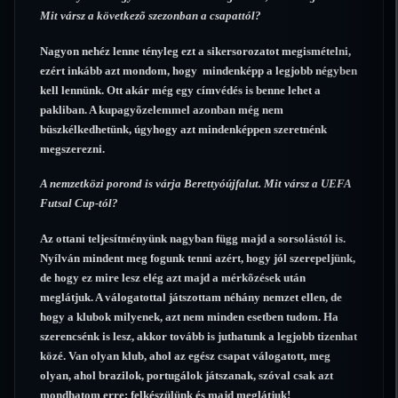
Mit vársz a következõ szezonban a csapattól?
Nagyon nehéz lenne tényleg ezt a sikersorozatot megismételni,
ezért inkább azt mondom, hogy mindenképp a legjobb négyben
kell lennünk. Ott akár még egy címvédés is benne lehet a
pakliban. A kupagyõzelemmel azonban még nem
büszkélkedhetünk, úgyhogy azt mindenképpen szeretnénk
megszerezni.
A nemzetközi porond is várja Berettyóújfalut. Mit vársz a UEFA
Futsal Cup-tól?
Az ottani teljesítményünk nagyban függ majd a sorsolástól is.
Nyílván mindent meg fogunk tenni azért, hogy jól szerepeljünk,
de hogy ez mire lesz elég azt majd a mérkõzések után
meglátjuk. A válogatottal játszottam néhány nemzet ellen, de
hogy a klubok milyenek, azt nem minden esetben tudom. Ha
szerencsénk is lesz, akkor tovább is juthatunk a legjobb tizenhat
közé. Van olyan klub, ahol az egész csapat válogatott, meg
olyan, ahol brazilok, portugálok játszanak, szóval csak azt
mondhatom erre: felkészülünk és majd meglátjuk!