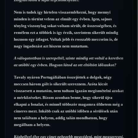
Nem is tudok így hirtelen visszaemlékezni, hogy mennyi
minden is történt velem az elmúlt egy évben. Igen, sajnos
tényleg viszonylag sokat voltam sérült, de összességében, és
remélem ezt a többiek is így érzik, szerintem sikerült mindig
hoznom egy átlagot. Voltak jobb és rosszabb meccseim is, de
nagy ingadozást azt hiszem nem mutattam.
A válogatottban is szerepeltél, szinte mindig ott voltál a keretben
az utóbbi egy évben. Hogyan látod az ott eltöltött idõszakot?
Tavaly nyáron Portugáliában összejöttek a dolgok, négy
meccsen három gólt is sikerült szereznem. Azóta kicsit
visszaesett a mutatóm, nem tudtam igazán megismételni azokat
a mérkõzéseket. Bízom azonban benne, hogy sikerül újra
elkapni a fonalat, és minnél többször magamra ölthetem még a
címeres mezt. Inkább csak az utóbbi idõben a sérülések után
nem találtam a helyem, addig talán mondhatom, hogy
megálltam a helyem.
Közhellyel élve egy címet nehezebb megvédeni, mint megszerezni.