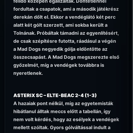
félidő közepén egalizáltak. Döntetlennel
fordultak a csapatok, ami a második játékrész
derekán dőlt el. Ekkor a vendéglátó két perc
alatt két gólt szerzett, ami sokba került a
Tolnának. Próbáltak támadni az egyenlítésért,
de csak szépítésre futotta, ráadásul a végén
a Mad Dogs negyedik gólja eldöntötte az
összecsapást. A Mad Dogs megszerezte első
győzelmét, míg a vendégek továbbra is
nyeretlenek.
ASTERIX SC – ELTE-BEAC 2-4 (1-3)
A hazaiak pont nélkül, míg az egyetemisták
hibátlanul álltak meccs előtt a tabellán, így
nem volt kérdés, hogy az esélyek a vendégek
mellett szóltak. Gyors gólváltással indult a