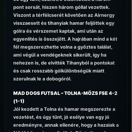
pont sorsát, hiszen három góllal vezettek.
Viszont a térfélcserét követően az Airnergy
visszaesett és tihanyiak hamar feljöttek egy
gólra és vérszemet kaptak, ami után az
egyenlítés is összejött. A hajrában mind a két
fél megszerezhette volna a győztes találat,
ami végül a vendégeknek sikerült, így ha
nehezen is, de elvitték Tihanyból a pontokat
és csak rosszabb gólkülönbségük miatt
szorulnak le a dobogóról.
MAD DOGS FUTSAL – TOLNA-MÖZS FSE 4-2
(1-1)
Jól kezdett a Tolna és hamar megszerezte a
vezetést, és úgy tűnt, jó esélye van egy jó
eredményre, annak ellenére, hogy a hazaiak a