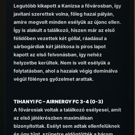
Legutóbb kikapott a Kanizsa a fővárosban, így
javítani szerettek volna, főleg hazai pályán,
amire megvolt minden esélyük az újonc ellen.
Így is alakult a találkozó, hiszen már az első
félidőben vezettek két góllal, ráadásul a
sárbogárdiak két játékosa is piros lapot
kapott az első felvonásban, így nehéz
helyzetbe kerültek. Nem is volt esélyük a
folytatásban, ahol a hazaiak végig dominálva
végül fölényes győzelmet arattak.
TIHANYI FC – AIRNERGY FC 3-4 (0-3)
A fővárosiak voltak a találkozó esélyesei, amit
az első játékrészben maximálisan
bizonyítottak. Esélyt sem adtak ellenfelüknek
és úgy tűnt, szünetre eldöntötték a három