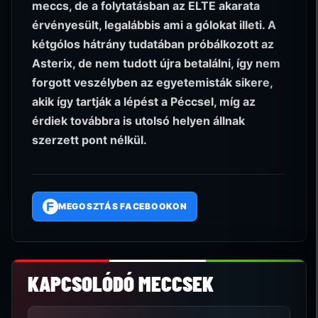
meccs, de a folytatásban az ELTE akarata
érvényesült, legalábbis ami a gólokat illeti. A
kétgólos hátrány tudatában próbálkozott az
Asterix, de nem tudott újra betalálni, így nem
forgott veszélyben az egyetemisták sikere,
akik így tartják a lépést a Péccsel, míg az
érdiek továbbra is utolsó helyen állnak
szerzett pont nélkül.
F
MEGOSZTÁS FACEBOOKON
KAPCSOLÓDÓ MECCSEK