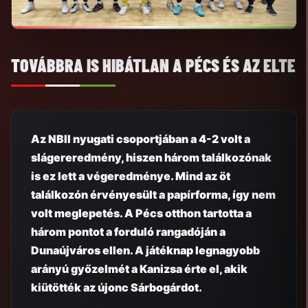
TOVÁBBRA IS HIBÁTLAN A PÉCS ÉS AZ ELTE
Az NBII nyugati csoportjában a 4-2 volt a
slágereredmény, hiszen három találkozónak
is ez lett a végeredménye. Mind az öt
találkozón érvényesült a papírforma, így nem
volt meglepetés. A Pécs otthon tartotta a
három pontot a forduló rangadóján a
Dunaújváros ellen. A játéknap legnagyobb
arányú győzelmét a Kanizsa érte el, akik
kiütötték az újonc Sárbogárdot.