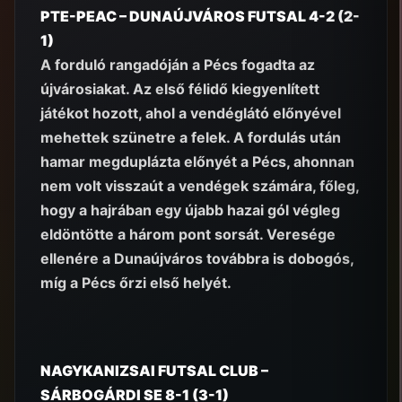
PTE-PEAC – DUNAÚJVÁROS FUTSAL 4-2 (2-
1)
A forduló rangadóján a Pécs fogadta az
újvárosiakat. Az első félidő kiegyenlített
játékot hozott, ahol a vendéglátó előnyével
mehettek szünetre a felek. A fordulás után
hamar megduplázta előnyét a Pécs, ahonnan
nem volt visszaút a vendégek számára, főleg,
hogy a hajrában egy újabb hazai gól végleg
eldöntötte a három pont sorsát. Veresége
ellenére a Dunaújváros továbbra is dobogós,
míg a Pécs őrzi első helyét.
NAGYKANIZSAI FUTSAL CLUB –
SÁRBOGÁRDI SE 8-1 (3-1)