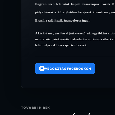
Nagyon szép feladatot kapott vasárnapra Török Ká
pályafutását a közeljövõben befejezni kívánó magyar
Brazília találkozik Spanyolországgal.
A kíváló magyar futsal játékvezetõ, aki egyébként a B
nemzetközi játékvezetõ. Pályafutása során sok sikert el
felülmúlja a 41 éves sportembernek.
F
MEGOSZTÁS FACEBOOKON
TOVÁBBI HÍREK