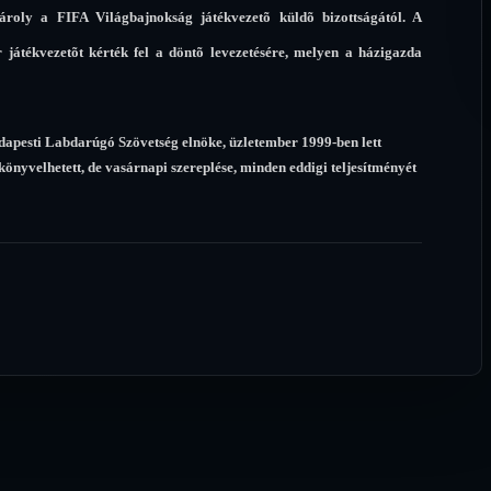
roly a FIFA Világbajnokság játékvezetõ küldõ bizottságától. A
 játékvezetõt kérték fel a döntõ levezetésére, melyen a házigazda
udapesti Labdarúgó Szövetség elnöke, üzletember 1999-ben lett
könyvelhetett, de vasárnapi szereplése, minden eddigi teljesítményét