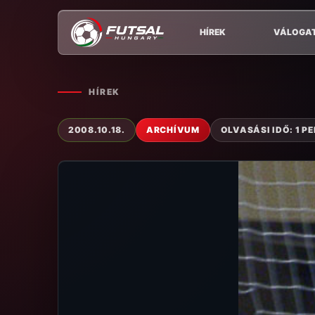
HÍREK
VÁLOGA
HÍREK
2008.10.18.
ARCHÍVUM
OLVASÁSI IDŐ: 1 P