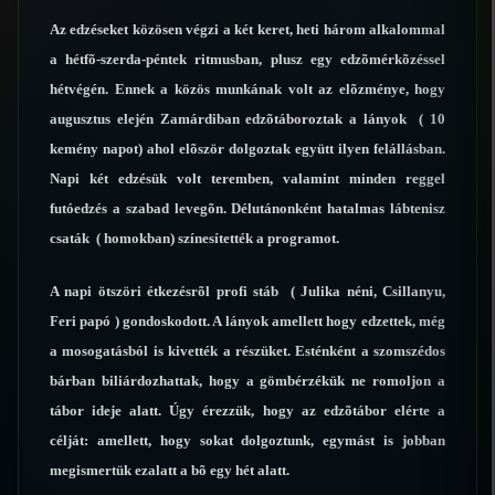
Az edzéseket közösen végzi a két keret, heti három alkalommal
a hétfõ-szerda-péntek ritmusban, plusz egy edzõmérkõzéssel
hétvégén. Ennek a közös munkának volt az elõzménye, hogy
augusztus elején Zamárdiban edzõtáboroztak a lányok ( 10
kemény napot) ahol elõször dolgoztak együtt ilyen felállásban.
Napi két edzésük volt teremben, valamint minden reggel
futóedzés a szabad levegõn. Délutánonként hatalmas lábtenisz
csaták ( homokban) színesítették a programot.
A napi ötszöri étkezésrõl profi stáb ( Julika néni, Csillanyu,
Feri papó ) gondoskodott. A lányok amellett hogy edzettek, még
a mosogatásból is kivették a részüket. Esténként a szomszédos
bárban biliárdozhattak, hogy a gömbérzékük ne romoljon a
tábor ideje alatt. Úgy érezzük, hogy az edzõtábor elérte a
célját: amellett, hogy sokat dolgoztunk, egymást is jobban
megismertük ezalatt a bõ egy hét alatt.