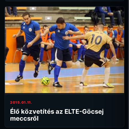
2015.01.11.
Élő közvetítés az ELTE-Göcsej
meccsről