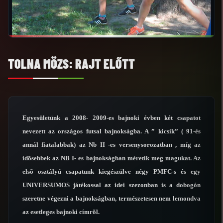
TOLNA MÖZS: RAJT ELŐTT
Egyesületünk a 2008- 2009-es bajnoki évben két csapatot
nevezett az országos futsal bajnokságba. A ” kicsik” ( 91-és
annál fiatalabbak) az Nb II -es versenysorozatban , míg az
idõsebbek az NB I- es bajnokságban méretik meg magukat. Az
elsõ osztályú csapatunk kiegészülve négy PMFC-s és egy
UNIVERSUMOS játékossal az idei szezonban is a dobogón
szeretne végezni a bajnokságban, természetesen nem lemondva
az esetleges bajnoki címrõl.