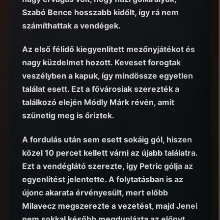
Szabó Bence hosszabb kidőlt, így rá nem
számíthattak a vendégek.
Az első félidő kiegyenlített mezőnyjátékot és
nagy küzdelmet hozott. Keveset forogtak
veszélyben a kapuk, így mindössze egyetlen
találat esett. Ezt a fővárosiak szerezték a
találkozó elején Módly Márk révén, amit
szünetig meg is őriztek.
A fordulás után sem esett sokáig gól, hiszen
közel 10 percet kellett várni az újabb találatra.
Ezt a vendéglátó szerezte, így Petric gólja az
egyenlítést jelentette. A folytatásban is az
újonc akarata érvényesült, mert előbb
Milavecz megszerezte a vezetést, majd Jenei
nem sokkal később megduplázta az előnyt.