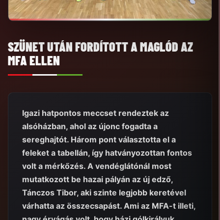
SZÜNET UTÁN FORDÍTOTT A MAGLÓD AZ
MFA ELLEN
Igazi hatpontos meccset rendeztek az
alsóházban, ahol az újonc fogadta a
sereghajtót. Három pont választotta el a
feleket a tabellán, így hatványozottan fontos
volt a mérkőzés. A vendéglátónál most
mutatkozott be hazai pályán az új edző,
Tánczos Tibor, aki szinte legjobb keretével
várhatta az összecsapást. Ami az MFA-t illeti,
nagy érvágás volt, hogy házi gólkirályuk,