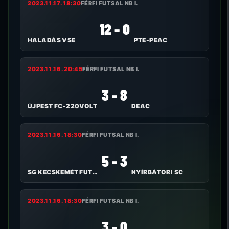
2023.11.17. 18:30
FÉRFI FUTSAL NB I.
12 - 0
HALADÁS VSE
PTE-PEAC
2023.11.16. 20:45
FÉRFI FUTSAL NB I.
3 - 8
ÚJPEST FC-220VOLT
DEAC
2023.11.16. 18:30
FÉRFI FUTSAL NB I.
5 - 3
SG KECSKEMÉT FUTSAL
NYÍRBÁTORI SC
2023.11.16. 18:30
FÉRFI FUTSAL NB I.
3 - 0