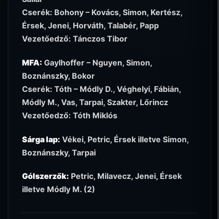
Cserék: Bohony – Kovács, Simon, Kertész,
Érsek, Jenei, Horváth, Talabér, Papp
Vezetőedző: Tánczos Tibor
MFA:
Gaylhoffer – Nguyen, Simon,
Boznánszky, Bokor
Cserék: Tóth – Módly D., Véghelyi, Fábián,
Módly M., Vas, Tarpai, Szakter, Lőrincz
Vezetőedző: Tóth Miklós
Sárga lap:
Vékei, Petric, Érsek illetve Simon,
Boznánszky, Tarpai
Gólszerzők:
Petric, Milavecz, Jenei, Érsek
illetve Módly M. (2)