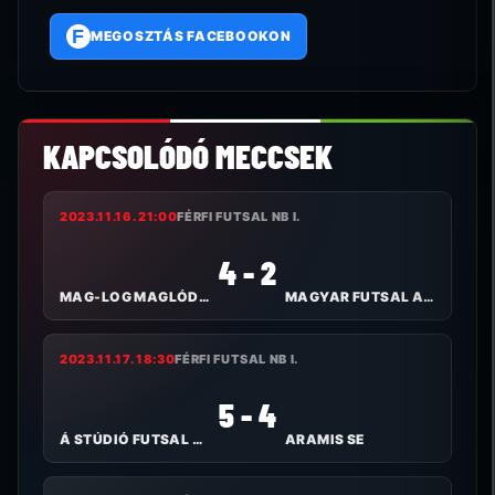
F
MEGOSZTÁS FACEBOOKON
KAPCSOLÓDÓ MECCSEK
2023.11.16. 21:00
FÉRFI FUTSAL NB I.
4 - 2
MAG-LOG MAGLÓDI TC
MAGYAR FUTSAL AKADÉMIA
2023.11.17. 18:30
FÉRFI FUTSAL NB I.
5 - 4
Á STÚDIÓ FUTSAL NYÍREGYHÁZA
ARAMIS SE