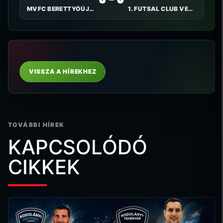
MVFC BERETTYÓÚJFALU
1. FUTSAL CLUB VESZPRÉM
VISSZA A HÍREKHEZ
TOVÁBBI HÍREK
KAPCSOLÓDÓ
CIKKEK