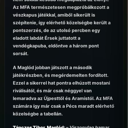
Az MFA természetesen megpróbálkozott a
vészkapus játékkal, amiből sikerült is
szépítenie, így elérhető közelségbe került a
pontszerzés, de az utolsó percben egy
eladott labdát Érsek juttatott a
vendégkapuba, eldöntve a három pont
sorsát.
A Maglód jobban játszott a második
játékrészben, és megérdemelten fordított.
Ezzel a sikerrel hat pontra elhúzott mostani
riválisától, és már csak néggyel van
lemaradva az Újpesttől és Aramistól. Az MFA
számára így már csak a Pécs maradt elérhető
közelségbe a tabellán.
Tánczos Tibor, Maglód:
– Viszonylag hamar