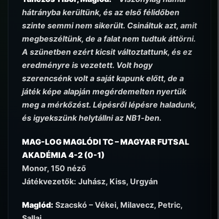
hátrányba kerültünk, és az első félidőben
szinte semmi nem sikerült. Csináltuk azt, amit
megbeszéltünk, de a falat nem tudtuk áttörni.
A szünetben ezért kicsit változtattunk, és ez
eredményre is vezetett. Volt hogy
szerencsénk volt a saját kapunk előtt, de a
játék képe alapján megérdemelten nyertük
meg a mérkőzést. Lépésről lépésre haladunk,
és igyekszünk helytállni az NB1-ben.
MAG-LOG MAGLÓDI TC – MAGYAR FUTSAL
AKADÉMIA 4-2 (0-1)
Monor, 150 néző
Játékvezetők: Juhász, Kiss, Urgyán
Maglód:
Szacskó – Vékei, Milavecz, Petric,
Sallai