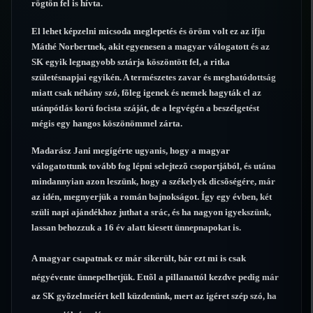
rögtön fel is hívta.
El lehet képzelni micsoda meglepetés és öröm volt ez az ifju
Máthé Norbertnek, akit egyenesen a magyar válogatott és az
SK egyik legnagyobb sztárja köszöntött fel, a ritka
születésnapjai egyikén. A természetes zavar és meghatódottság
miatt csak néhány szó, fõleg igenek és nemek hagyták el az
utánpótlás korú focista száját, de a legvégén a beszélgetést
mégis egy hangos köszönömmel zárta.
Madarász Jani megígérte ugyanis, hogy a magyar
válogatottunk tovább fog lépni selejtezõ csoportjából, és utána
mindannyian azon leszünk, hogy a székelyek dicsõségére, már
az idén, megnyerjük a román bajnokságot. Így egy évben, két
szüli napi ajándékhoz juthat a srác, és ha nagyon igyekszünk,
lassan behozzuk a 16 év alatt kiesett ünnepnapokat is.
A magyar csapatnak ez már sikerült, bár ezt mi is csak
négyévente ünnepelhetjük. Ettõl a pillanattól kezdve pedig már
az SK gyõzelmeiért kell küzdenünk, mert az ígéret szép szó, ha