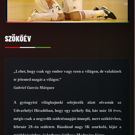
SZÖKŐÉV
„Lehet, hogy csak egy ember vagy ezen a világon, de valakinek
te jelented magát a világot.”
Gabriel García Márquez
A gyöngyösi világbajnoki selejtezõk alatt olvastuk az
Udvarhelyi Híradóban, hogy egy székely fiú, bár már 16 éves,
mégis csak a negyedik születésnapját ünnepli, mert szökõévben,
február 29.-én született. Ráadásul nagy SK szurkoló, kijár a
mérkõzéseinkre, és kedvenc játékosa Madarász János.