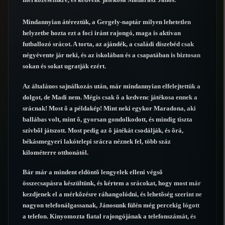
Mindannyian átéreztük, a Gergely-naptár milyen lehetetlen
helyzetbe hozta ezt a foci iránt rajongó, maga is aktívan
futballozó srácot. A torta, az ajándék, a családi díszebéd csak
négyévente jár neki, és az iskolában és a csapatában is biztosan
sokan és sokat ugratják ezért.
Az általános sajnálkozás után, már mindannyian elfelejtettük a
dolgot, de Madi nem. Mégis csak õ a kedvenc játékosa ennek a
srácnak! Most õ a példakép! Mint neki egykor Maradona, aki
ballábas volt, mint õ, gyorsan gondolkodott, és mindig tiszta
szívbõl játszott. Most pedig az õ játékát csodálják, és õrá,
békásmegyeri lakótelepi srácra néznek fel, több száz
kilométerre otthonától.
Bár már a mindent eldöntõ lengyelek elleni végsõ
összecsapásra készültünk, és kértem a srácokat, hogy most már
kezdjenek el a mérkõzésre ráhangolódni, és lehetõség szerint ne
nagyon telefonálgassanak, Jánosunk fülén még percekig lógott
a telefon. Kinyomozta fiatal rajongójának a telefonszámát, és