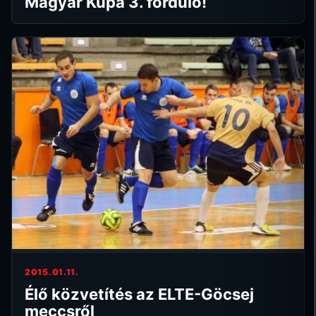
Magyar Kupa 3. forduló!
2015.01.11.
Élő közvetítés az ELTE-Göcsej
meccsről