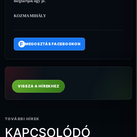
megtartják úgy jó.
KOZMA MIHÁLY
F
MEGOSZTÁS FACEBOOKON
VISSZA A HÍREKHEZ
TOVÁBBI HÍREK
KAPCSOLÓDÓ