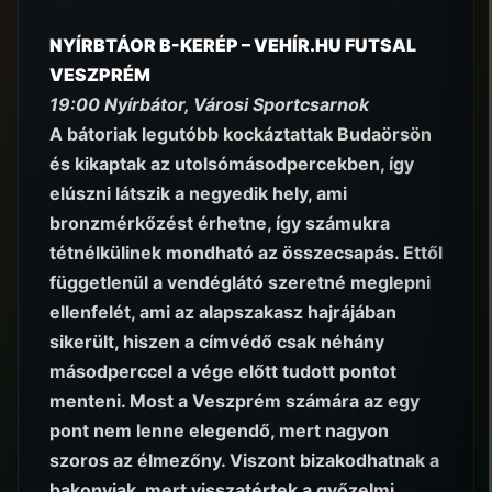
NYÍRBTÁOR B-KERÉP – VEHÍR.HU FUTSAL
VESZPRÉM
19:00 Nyírbátor, Városi Sportcsarnok
A bátoriak legutóbb kockáztattak Budaörsön
és kikaptak az utolsómásodpercekben, így
elúszni látszik a negyedik hely, ami
bronzmérkőzést érhetne, így számukra
tétnélkülinek mondható az összecsapás. Ettől
függetlenül a vendéglátó szeretné meglepni
ellenfelét, ami az alapszakasz hajrájában
sikerült, hiszen a címvédő csak néhány
másodperccel a vége előtt tudott pontot
menteni. Most a Veszprém számára az egy
pont nem lenne elegendő, mert nagyon
szoros az élmezőny. Viszont bizakodhatnak a
bakonyiak, mert visszatértek a győzelmi