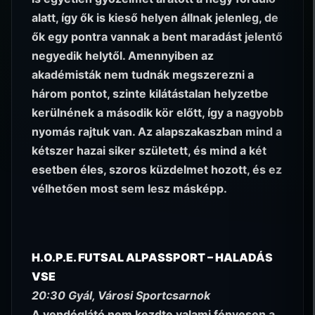
alatt, így ők is kieső helyen állnak jelenleg, de
ők egy pontra vannak a bent maradást jelentő
negyedik helytől. Amennyiben az
akadémisták nem tudnák megszerezni a
három pontot, szinte kilátástalan helyzetbe
kerülnének a második kör előtt, így a nagyobb
nyomás rajtuk van. Az alapszakaszban mind a
kétszer hazai siker született, és mind a két
esetben éles, szoros küzdelmet hozott, és ez
vélhetően most sem lesz másképp.
H.O.P.E. FUTSAL ALPASSPORT – HALADÁS
VSE
20:30 Gyál, Városi Sportcsarnok
A vendéglátó nem kezdte valami fényesen a