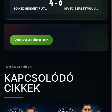
4 - 0
SG KECSKEMÉT FUTSAL
MVFC BERETTYÓÚJFALU
VISSZA A HÍREKHEZ
TOVÁBBI HÍREK
KAPCSOLÓDÓ
CIKKEK