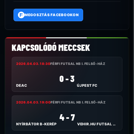
F
MEGOSZTÁS FACEBOOKON
KAPCSOLÓDÓ MECCSEK
2026.04.03. 18:30
FÉRFI FUTSAL NB I. FELSŐ-HÁZ
0 - 3
DEAC
ÚJPEST FC
2026.04.03. 19:00
FÉRFI FUTSAL NB I. FELSŐ-HÁZ
4 - 7
NYÍRBÁTOR B-KERÉP
VEHIR.HU FUTSAL VESZPRÉM