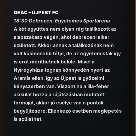
DEAC – ÚJPEST FC
18:30 Debrecen, Egyetemes Sportaréna
A két együttes nem olyan rég találkozott az
alapszakasz végén, ahol debreceni siker
született. Akkor annak a találkozónak nem
volt különösebb tétje, de az egyetemisták így
is erőt meríthetnek belőle. Mivel a
Nyíregyháza tegnap könnyedén nyert az
Aramis ellen, így az Újpest is győzelmi
kényszerben van. Viszont ha a lila-fehér
alakulat hozza a rájátszásban mutatott
formáját, akkor jó esélye van a pontok
begyűjtésére. Ellenkező esetben meglepetés
is születhet.