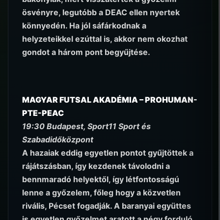
ösvényre, legutóbb a DEAC ellen nyertek
könnyedén. Ha jól sáfárkodnak a
helyzeteikkel ezúttal is, akkor nem okozhat
gondot a három pont begyűjtése.
MAGYAR FUTSAL AKADÉMIA – PROHUMAN-
PTE-PEAC
19:30 Budapest, Sport11 Sport és
Szabadidőközpont
A hazaiak eddig egyetlen pontot gyűjtöttek a
rájátszásban, így kezdenek távolodni a
bennmaradó helyektől, így létfontosságú
lenne a győzelem, főleg hogy a közvetlen
rivális, Pécset fogadják. A baranyai együttes
is egyetlen győzelmet aratott a négy forduló