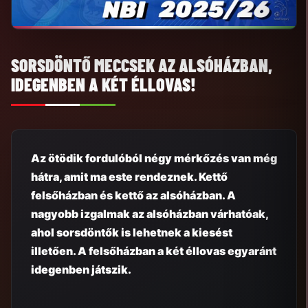
SORSDÖNTŐ MECCSEK AZ ALSÓHÁZBAN,
IDEGENBEN A KÉT ÉLLOVAS!
Az ötödik fordulóból négy mérkőzés van még
hátra, amit ma este rendeznek. Kettő
felsőházban és kettő az alsóházban. A
nagyobb izgalmak az alsóházban várhatóak,
ahol sorsdöntők is lehetnek a kiesést
illetően. A felsőházban a két éllovas egyaránt
idegenben játszik.