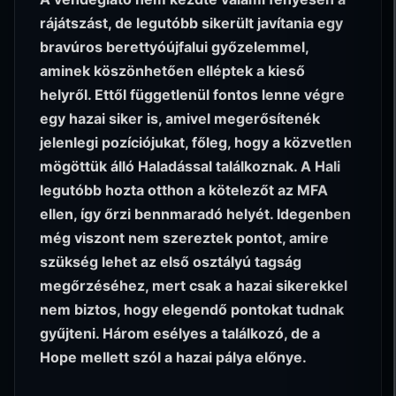
rájátszást, de legutóbb sikerült javítania egy
bravúros berettyóújfalui győzelemmel,
aminek köszönhetően elléptek a kieső
helyről. Ettől függetlenül fontos lenne végre
egy hazai siker is, amivel megerősítenék
jelenlegi pozíciójukat, főleg, hogy a közvetlen
mögöttük álló Haladással találkoznak. A Hali
legutóbb hozta otthon a kötelezőt az MFA
ellen, így őrzi bennmaradó helyét. Idegenben
még viszont nem szereztek pontot, amire
szükség lehet az első osztályú tagság
megőrzéséhez, mert csak a hazai sikerekkel
nem biztos, hogy elegendő pontokat tudnak
gyűjteni. Három esélyes a találkozó, de a
Hope mellett szól a hazai pálya előnye.