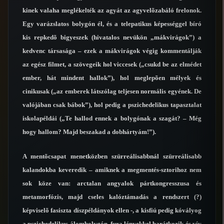
kinek valaha meglékelték az agyát az agyvelõzabáló frelonok.
Egy varázslatos bolygón él, és a telepatikus képességgel bíró
kis repkedõ bigyeszek (hivatalos nevükön „mákvirágok”) a
kedvenc társasága – ezek a mákvirágok végig kommentálják
az egész filmet, a szövegeik hol viccesek („csukd be az elmédet
ember, hát mindent hallok”), hol meglepõen mélyek és
cinikusak („az emberek látszólag teljesen normális egyének. De
valójában csak bábok”), hol pedig a pszichedelikus tapasztalat
iskolapéldái („Te hallod ennek a bolygónak a szagát? – Még
hogy hallom? Majd beszakad a dobhártyám!”).
A mentõcsapat menetközben szürreálisabbnál szürreálisabb
kalandokba keveredik – amiknek a megmentés-sztorihoz nem
sok köze van: arctalan angyalok pártkongresszusa és
metamorfózis, majd cseles kalóztámadás a rendszert (?)
képviselõ fasiszta díszpéldányok ellen -, a kisfiú pedig kóvályog
a pszichedelikus álombolygón, fura lényekkel barátkozik és vív