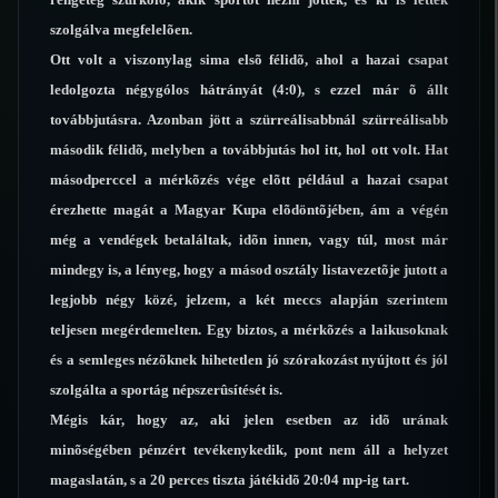
szolgálva megfelelõen.
Ott volt a viszonylag sima elsõ félidõ, ahol a hazai csapat
ledolgozta négygólos hátrányát (4:0), s ezzel már õ állt
továbbjutásra. Azonban jött a szürreálisabbnál szürreálisabb
második félidõ, melyben a továbbjutás hol itt, hol ott volt. Hat
másodperccel a mérkõzés vége elõtt például a hazai csapat
érezhette magát a Magyar Kupa elõdöntõjében, ám a végén
még a vendégek betaláltak, idõn innen, vagy túl, most már
mindegy is, a lényeg, hogy a másod osztály listavezetõje jutott a
legjobb négy közé, jelzem, a két meccs alapján szerintem
teljesen megérdemelten. Egy biztos, a mérkõzés a laikusoknak
és a semleges nézõknek hihetetlen jó szórakozást nyújtott és jól
szolgálta a sportág népszerûsítését is.
Mégis kár, hogy az, aki jelen esetben az idõ urának
minõségében pénzért tevékenykedik, pont nem áll a helyzet
magaslatán, s a 20 perces tiszta játékidõ 20:04 mp-ig tart.