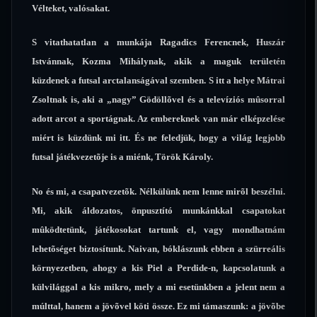
Vélteket, valósakat.
S vitathatatlan a munkája Ragadics Ferencnek, Huszár
Istvánnak, Kozma Mihálynak, akik a maguk területén
küzdenek a futsal arctalanságával szemben. S itt a helye Mátrai
Zsoltnak is, aki a „nagy” Gödöllõvel és a televíziós mûsorral
adott arcot a sportágnak. Az embereknek van már elképzelése
miért is küzdünk mi itt. És ne feledjük, hogy a világ legjobb
futsal játékvezetõje is a miénk, Török Károly.
No és mi, a csapatvezetõk. Nélkülünk nem lenne mirõl beszélni.
Mi, akik áldozatos, önpusztító munkánkkal csapatokat
mûködtetünk, játékosokat tartunk el, vagy mondhatnám
lehetõséget biztosítunk. Naivan, bóklászunk ebben a szürreális
környezetben, ahogy a kis Piel a Perdide-n, kapcsolatunk a
külvilággal a kis mikro, mely a mi esetünkben a jelent nem a
múlttal, hanem a jövõvel köti össze. Ez mi támaszunk: a jövõbe