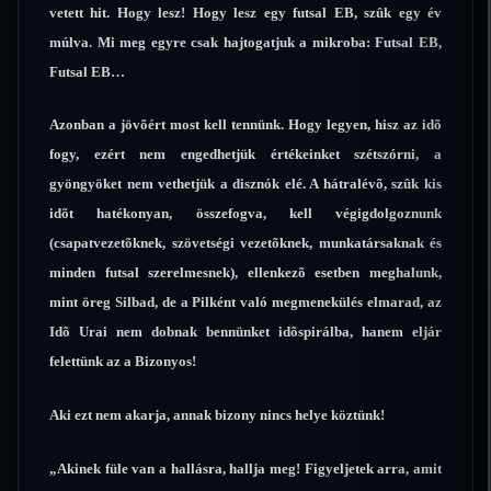
vetett hit. Hogy lesz! Hogy lesz egy futsal EB, szûk egy év
múlva. Mi meg egyre csak hajtogatjuk a mikroba: Futsal EB,
Futsal EB…
Azonban a jövõért most kell tennünk. Hogy legyen, hisz az idõ
fogy, ezért nem engedhetjük értékeinket szétszórni, a
gyöngyöket nem vethetjük a disznók elé. A hátralévõ, szûk kis
idõt hatékonyan, összefogva, kell végigdolgoznunk
(csapatvezetõknek, szövetségi vezetõknek, munkatársaknak és
minden futsal szerelmesnek), ellenkezõ esetben meghalunk,
mint öreg Silbad, de a Pilként való megmenekülés elmarad, az
Idõ Urai nem dobnak bennünket idõspirálba, hanem eljár
felettünk az a Bizonyos!
Aki ezt nem akarja, annak bizony nincs helye köztünk!
„Akinek füle van a hallásra, hallja meg! Figyeljetek arra, amit