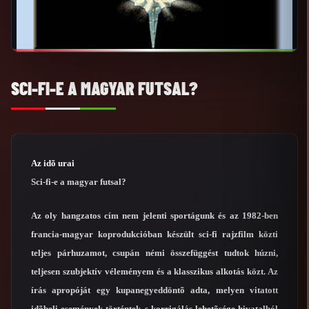
SCI-FI-E A MAGYAR FUTSAL?
Az idõ urai
Sci-fi-e a magyar futsal?
Az oly hangzatos cím nem jelenti sportágunk és az 1982-ben
francia-magyar koprodukcióban készült sci-fi rajzfilm közti
teljes párhuzamot, csupán némi összefüggést tudtok húzni,
teljesen szubjektív véleményem és a klasszikus alkotás közt. Az
írás apropóját egy kupanegyeddöntõ adta, melyen vitatott
idõbeli események történtek, s korrigálás lehetõsége hivatalból