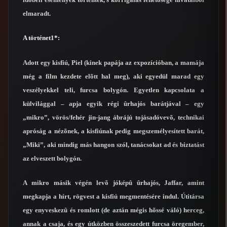
elmaradt.
A történet1*:
Adott egy kisfiú, Piel (kinek papája az expozícióban, a mamája
még a film kezdete elõtt hal meg), aki egyedül marad egy
veszélyekkel teli, furcsa bolygón. Egyetlen kapcsolata a
külvilággal – apja egyik régi ûrhajós barátjával – egy
„mikro”, vörös/fehér jin-jang ábrájú tojásadóvevõ, technikai
apróság a nézõnek, a kisfiúnak pedig megszemélyesített barát,
„Miki”, aki mindig más hangon szól, tanácsokat ad és biztatást
az elveszett bolygón.
A mikro másik végén levõ jóképû ûrhajós, Jaffar, amint
megkapja a hírt, rögvest a kisfiú megmentésére indul. Útitársa
egy enyveskezû és romlott (de aztán mégis hõssé váló) herceg,
annak a csaja, és egy útközben összeszedett furcsa öregember,