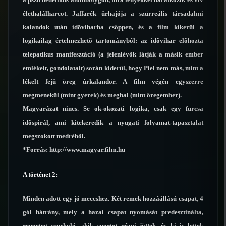
élethalálharcot. Jaffarék ûrhajója a szürreális társadalmi
kalandok után idõviharba csöppen, és a film kikerül a
logikailag értelmezhetõ tartományból: az idõvihar elõhozta
telepatikus manifesztáció (a jelenlévõk látják a másik ember
emlékeit, gondolatait) során kiderül, hogy Piel nem más, mint a
lékelt fejû öreg ûrkalandor. A film végén egyszerre
megmenekül (mint gyerek) és meghal (mint öregember).
Magyarázat nincs. Se ok-okozati logika, csak egy furcsa
idõspirál, ami kitekeredik a nyugati folyamat-tapasztalat
megszokott medrébõl.
*Forrás: http://www.magyar.film.hu
A történet 2:
Minden adott egy jó meccshez. Két remek hozzáállású csapat, 4
gól hátrány, mely a hazai csapat nyomását predesztinálta,
rengeteg szurkoló, akik sportot nézni jöttek, és ki is lettek