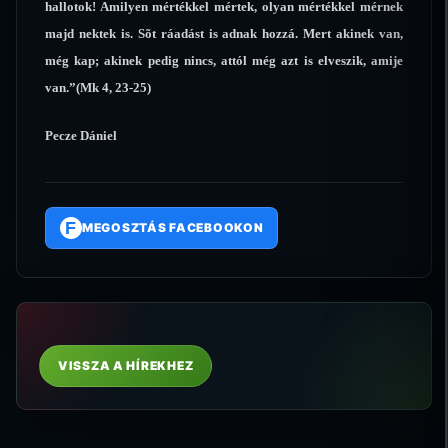
hallotok! Amilyen mértékkel mértek, olyan mértékkel mérnek
majd nektek is. Sõt ráadást is adnak hozzá. Mert akinek van,
még kap; akinek pedig nincs, attól még azt is elveszik, amije
van.”(Mk 4, 23-25)
Pecze Dániel
F
MEGOSZTÁS FACEBOOKON
VISSZA A HÍREKHEZ