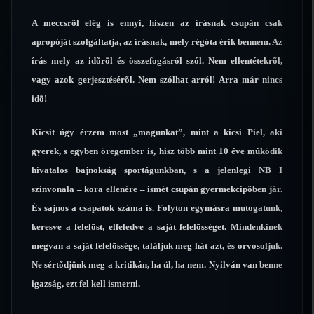
A meccsrõl elég is ennyi, hiszen az írásnak csupán csak
apropóját szolgáltatja, az írásnak, mely régóta érik bennem. Az
írás mely az idõrõl és összefogásról szól. Nem ellentétekrõl,
vagy azok gerjesztésérõl. Nem szólhat arról! Arra már nincs
idõ!
Kicsit úgy érzem most „magunkat”, mint a kicsi Piel, aki
gyerek, s egyben öregember is, hisz több mint 10 éve mûködik
hivatalos bajnokság sportágunkban, s a jelenlegi NB I
színvonala – kora ellenére – ismét csupán gyermekcipõben jár.
És sajnos a csapatok száma is. Folyton egymásra mutogatunk,
keresve a felelõst, elfeledve a saját felelõsséget. Mindenkinek
megvan a saját felelõssége, találjuk meg hát azt, és orvosoljuk.
Ne sértõdjünk meg a kritikán, ha ül, ha nem. Nyilván van benne
igazság, ezt fel kell ismerni.