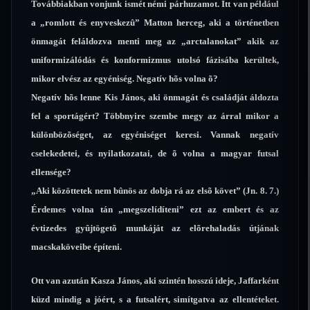
Továbbiakban vonjunk ismét némi párhuzamot. Itt van például
a „romlott és enyveskezû” Matton herceg, aki a történetben
önmagát feláldozva menti meg az „arctalanokat” akik az
uniformizálódás és konformizmus utolsó fázisába kerültek,
mikor elvész az egyéniség. Negatív hõs volna õ?
Negatív hõs lenne Kis János, aki önmagát és családját áldozta
fel a sportágért? Többnyire szembe megy az árral mikor a
különbözõséget, az egyéniséget keresi. Vannak negatív
cselekedetei, és nyilatkozatai, de õ volna a magyar futsal
ellensége?
„Aki közöttetek nem bûnös az dobja rá az elsõ követ” (Jn. 8. 7.)
Érdemes volna tán „megszelídíteni” ezt az embert és az
évtizedes gyûjtögetõ munkáját az elõrehaladás útjának
macskaköveibe építeni.
Ott van azután Kasza János, aki szintén hosszú ideje, Jaffarként
küzd mindig a jóért, s a futsalért, simítgatva az ellentéteket.