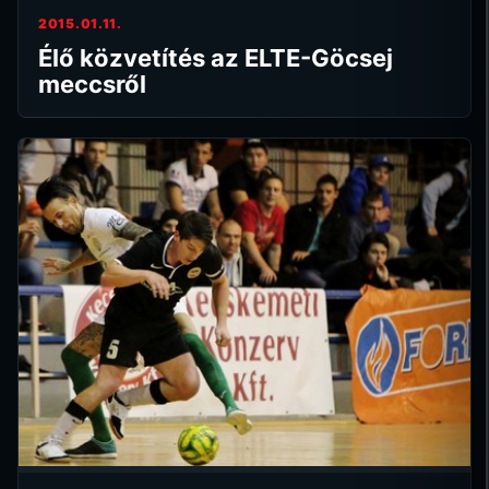
2015.01.11.
Élő közvetítés az ELTE-Göcsej
meccsről