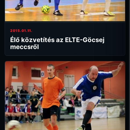
2015.01.11.
Élő közvetítés az ELTE-Göcsej
meccsről