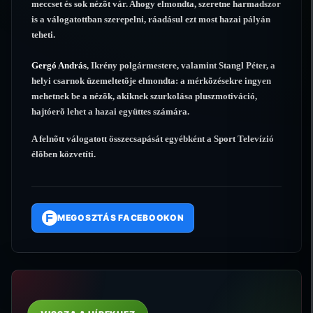
meccset és sok nézõt vár. Ahogy elmondta, szeretne harmadszor
is a válogatottban szerepelni, ráadásul ezt most hazai pályán
teheti.
Gergó András
, Ikrény polgármestere, valamint Stangl Péter, a
helyi csarnok üzemeltetõje elmondta: a mérkõzésekre ingyen
mehetnek be a nézõk, akiknek szurkolása pluszmotiváció,
hajtóerõ lehet a hazai együttes számára.
A felnõtt válogatott összecsapását egyébként a Sport Televízió
élõben közvetíti.
F
MEGOSZTÁS FACEBOOKON