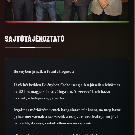
SAJTÓTÁJÉKOZTATÓ
Ikrényben játszik a futsalválogatott
Jövõ hét kedden Ikrényben Csehország ellen játszik a felnõtt és
az U21-es magyar futsalválogatott. A szervezõk telt házat
várnak, a belépés ingyenes lesz.
Izgalmas mérkõzést, remek hangulatot, telt házat, no meg hazai
gyõzelmet várnak a szervezõk a magyar futsalválogatott jövõ
hét keddi, ikrényi, csehek elleni összecsapásától.