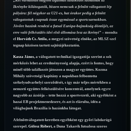
„Két várhatóan nagyon izgalmas találkozót láthatnak az
Ikrénybe kilátogatók, hiszen nemcsak a felnõtt válogatott lép
pályára: fél négykor az U21-es, hat órakor pedig a felnõtt
válogatottak csapnak össze egymással a sportcsarnokban.
Jövõre hazánk rendezi a futsal Európa-bajnokság döntõjét, az
erre való felkészülés idei elsõ állomása lesz az ikrényi”
– mondta
el
Horváth Cs. Attila
, a megyei szövetség elnöke, az MLSZ-szel
tegnap közösen tartott sajtótájékoztatón.
Kasza János
, a válogatott technikai igazgatója szerint a sok
mérkõzés lehet az eredményesség alapja, ezért is fontos, hogy
minél több találkozót játsszon a magyar együttes. Kozma
Mihály szövetségi kapitány a napokban felbontotta
székelyudvarhelyi szerzõdését, s így már teljes mértékben a
nemzeti együttes felkészülésére koncentrál, amelynek egyre
nagyobb az ázsiója – tette hozzá a sportvezetõ, aki egyébként a
hazai EB projektmenedzsere, és azt is elárulta, idén a
világbajnok Brazília is hazánkba látogat.
A felnõttválogatott-keretben egyébként egy gyõri labdarúgó
szerepel.
Gölesz Róbert
, a Duna Takarék futsalosa szoros