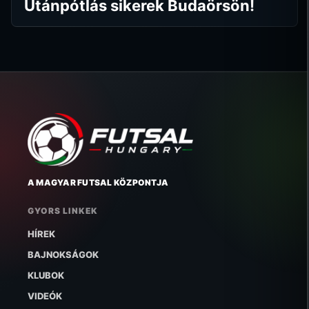
Utánpótlás sikerek Budaörsön!
A MAGYAR FUTSAL KÖZPONTJA
GYORS LINKEK
HÍREK
BAJNOKSÁGOK
KLUBOK
VIDEÓK