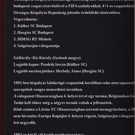
budapesti csapat részvételével a FIFA szabályokkal, 4+1-es csapatokkal
Országos Kispályás Bajnokság jelentõs érdeklõdés kíséretében.
Végeredmény:
1. Külker SC Budapest
2. Hargita SC Budapest
3. DIMAG RT Miskolc
4. Salgótarján válogatottja.
Gólkirály: Kis Károly (Szolnok megye)
Legjobb kapus: Pendrik István (Külker SC)
Legjobb mezõnyjátékos: Herbály János (Hargita SC)
1991-ben kispályás labdarúgó csapataink korábban soha nem tapasztal
szerepeltek rangos nemzetközi tornákon.
A válogatott Olaszországban 4. helyet ért el egy tornán, Belgiumban G
Tudni kell ekkor még a négyes tornák voltak a jellemzõek.
Klub szinten a Lõrinc FC Olaszországban szerzett tornagyõzelmet, a
nem hivatalos Európa Kupáján 4. helyen végzett, Salgótarján válogatot
lett negyedik.
1992-re két fõ cél került meghatározásra: