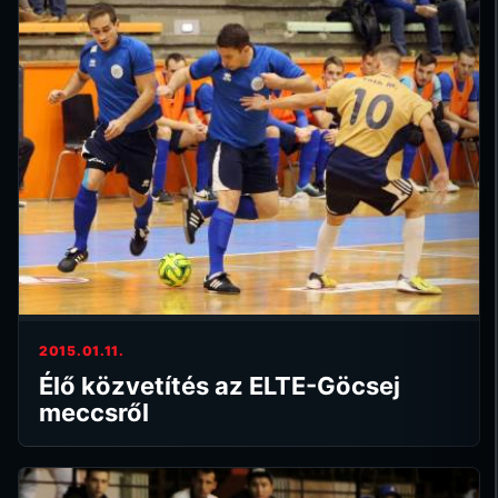
2015.01.11.
Élő közvetítés az ELTE-Göcsej
meccsről