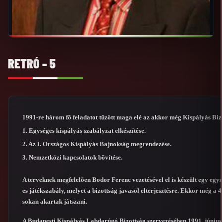
RETRÓ – 5
1991-re három fõ feladatot tûzött maga elé az akkor még Kispályás Biz
1. Egységes kispályás szabályzat elkészítése.
2. Az I. Országos Kispályás Bajnokság megrendezése.
3. Nemzetközi kapcsolatok bõvítése.
A terveknek megfelelõen Bodor Ferenc vezetésével el is készült egy egys
es játékszabály, melyet a bizottság javasol elterjesztésre. Ekkor még a 
sokan akartak játszani.
A Budapesti Kispályás Labdarúgó Bizottság szervezésében 1991. június