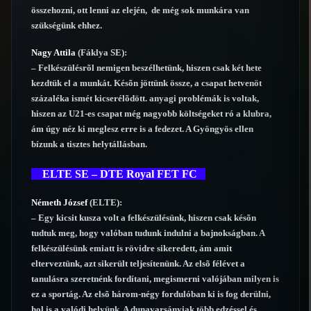
összehozni, ott lenni az elején, de még sok munkára van
szükségünk ehhez.
Nagy Attila
(Fáklya SE):
– Felkészülésrõl nemigen beszélhetünk, hiszen csak két hete
kezdtük el a munkát. Késõn jöttünk össze, a csapat hetvenöt
százaléka ismét kicserélõdött. anyagi problémák is voltak,
hiszen az U21-es csapat még nagyobb költségeket ró a klubra,
ám úgy néz ki meglesz erre is a fedezet. A Gyöngyös ellen
bízunk a tisztes helytállásban.
ELTE SE – DTE Royal FET FC
Németh József
(ELTE):
– Egy kicsit kusza volt a felkészülésünk, hiszen csak késõn
tudtuk meg, hogy valóban tudunk indulni a bajnokságban. A
felkészülésünk emiatt is rövidre sikeredett, ám amit
elterveztünk, azt sikerült teljesítenünk. Az elsõ félévet a
tanulásra szeretnénk fordítani, megismerni valójában milyen is
ez a sportág. Az elsõ három-négy fordulóban ki is fog derülni,
hol is a valódi helyünk. A dunavarsányiak több edzéssel és