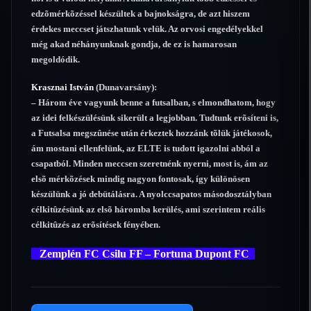
edzõmérkõzéssel készültek a bajnokságra, de azt hiszem
érdekes meccset játszhatunk velük. Az orvosi engedélyekkel
még akad néhányunknak gondja, de ez is hamarosan
megoldódik.
Krasznai István
(Dunavarsány):
– Három éve vagyunk benne a futsalban, s elmondhatom, hogy
az idei felkészülésünk sikerült a legjobban. Tudtunk erõsíteni is,
a Futsalsa megszûnése után érkeztek hozzánk tõlük játékosok,
ám mostani ellenfelünk, az ELTE is tudott igazolni abból a
csapatból. Minden meccsen szeretnénk nyerni, most is, ám az
elsõ mérkõzések mindig nagyon fontosak, így különösen
készülünk a jó debütálásra. A nyolccsapatos másodosztályban
célkitûzésünk az elsõ háromba kerülés, ami szerintem reális
célkitûzés az erõsítések fényében.
Zemplén FC Csilu FF – Fortuna Dupont FC