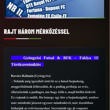
RAJT HÁROM MÉRKŐZÉSSEL
Gyöngyösi Futsal & BFK – Fáklya SE
Törökszentmiklós
Kovács Kálmán
(Gyöngyös):
– Nekünk még igazából sötét ló ez a futsal bajnokság,
megpróbáltunk felkészülni, de a puding próbája az evés,
elkészítettük a pudingot, ám hogy ízlik-e, majd hétfõn kiderül.
Ez rajtunk is múlik. Ha lemegy egy kör a bajnokságból, amikor
már mindenki játszott egyszer mindenkivel, már tisztábban
láthatjuk az erõviszonyokat. Szeretnénk egy jó csapatot