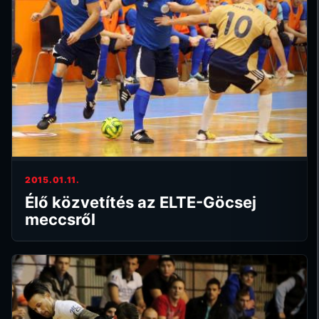
2015.01.11.
Élő közvetítés az ELTE-Göcsej
meccsről