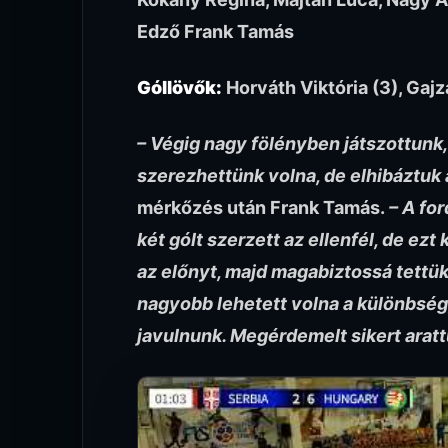
Edző Frank Tamás
Góllövők:
Horváth Viktória (3), Gajz
– Végig nagy fölényben játszottunk,
szerezhettünk volna, de elhibáztuk 
mérkőzés után Frank Tamás.
– A fo
két gólt szerzett az ellenfél, de ez
az előnyt, majd magabiztossá tettü
nagyobb lehetett volna a különbség
javulnunk. Megérdemelt sikert aratt