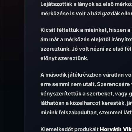
Lejátszották a lányok az első mérkő
mérkőzése is volt a házigazdák elle
Kicsit féltettük a mieinket, hiszen 
ám már a mérkőzés elejétől irányítot
szereztünk. Jó volt nézni az első f
előnyt szereztünk.
A második játékrészben váratlan vol
erre semmi nem utalt. Szerencsére v
kényszerítettük a szerbeket, vagy 
láthatóan a közelharcot keresték, j
mieink felszabadultan, szemmel láth
Kiemelkedőt produkált
Horváth Vik