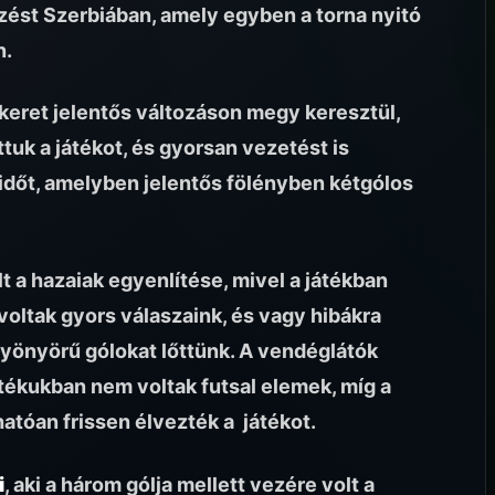
zést Szerbiában, amely egyben a torna nyitó
n.
a keret jelentős változáson megy keresztül,
tuk a játékot, és gyorsan vezetést is
élidőt, amelyben jelentős fölényben kétgólos
t a hazaiak egyenlítése, mivel a játékban
oltak gyors válaszaink, és vagy hibákra
gyönyörű gólokat lőttünk. A vendéglátók
átékukban nem voltak futsal elemek, míg a
atóan frissen élvezték a játékot.
i
, aki a három gólja mellett vezére volt a