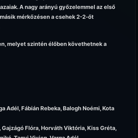
 hazaiak. A nagy arányú győzelemmel az első
a másik mérkőzésen a csehek 2-2-őt
.
en, melyet szintén élőben követhetnek a
a Adél, Fábián Rebeka, Balogh Noémi, Kota
 Gajzágó Flóra, Horváth Viktória, Kiss Gréta,
ikó, Tagyi Vivien, Varga Adél