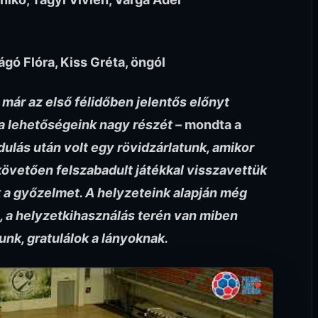
ágó Flóra, Kiss Gréta, öngól
 már az első félidőben jelentős előnyt
a lehetőségeink nagy részét –
mondta a
rdulás után volt egy rövidzárlatunk, amikor
t követően felszabadult játékkal visszavettük
k a győzelmet. A helyzeteink alapján még
, a helyzetkihasználás terén van miben
unk, gratulálok a lányoknak.