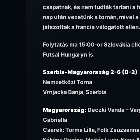
csapatnak, és nem tudták tartani a
nap után vezetünk a tornán, mivel 
játszottak a francia válogatott ellen
Folytatás ma 15:00-or Szlovákia ell
Futsal Hungaryn is.
Szerbia-Magyarország 2-6 (0-2)
Nemzetközi Torna
Vrnjacka Banja, Szerbia
Magyarország:
Deczki Vanda – Varg
Gabriella
Cserék: Torma Lilla, Folk Zsuzsanna,
Kókány Regina, Majtán Luca, Nagy An