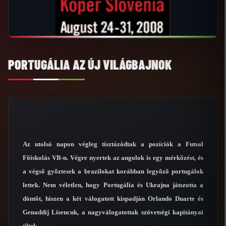
PORTUGÁLIA AZ ÚJ VILÁGBAJNOK
Az utolsó napon végleg tisztázódtak a pozíciók a Futsal
Fõiskolás VB-n. Végre nyertek az angolok is egy mérkõzést, és
a végsõ gyõztesek a brazilokat korábban legyõzõ portugálok
lettek. Nem véletlen, hogy Portugália és Ukrajna játszotta a
döntõt, hiszen a két válogatott kispadján Orlando Duarte és
Genaddíj Lisencuk, a nagyválogatottak szövetségi kapitányai
ültek.