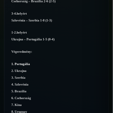
Csehország – Brazília 2-6 (2-5)
3-4.helyért
Szlovénia – Szerbia 1-8 (1-3)
1-2.helyért
Ukrajna – Portugália 1-5 (0-4)
Végeredmény:
1. Portugália
2. Ukrajna
3. Szerbia
4. Szlovénia
5. Brazília
6. Csehország
7. Kína
8. Uruguay