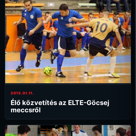
2015.01.11.
Élő közvetítés az ELTE-Göcsej
meccsről