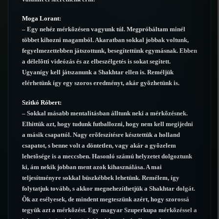
Moga Lorant
:
– Egy nehéz mérkõzésen vagyunk túl. Megpróbáltam minél
többet kihozni magamból. Akaratban sokkal jobbak voltunk,
fegyelmezettebben játszottunk, besegítettünk egymásnak. Ebben
a délelõtti videózás és az elbeszélgetés is sokat segített.
Ugyanígy kell játszanunk a Shakhtar ellen is. Reméljük
elérhetünk így egy szoros eredményt, akár gyõzhetünk is.
Szitkó Róbert:
– Sokkal másabb mentalitásban álltunk neki a mérkõzésnek.
Elhittük azt, hogy tudunk futballozni, hogy nem kell megijedni
a másik csapattól. Nagy erõfeszítésre késztettük a holland
csapatot, s benne volt a döntetlen, vagy akár a gyõzelem
lehetõsége is a meccsben. Hasonló számú helyzetet dolgoztunk
ki, ám nekik jobban ment azok kihasználása. A mai
teljesítményre sokkal büszkébbek lehetünk. Remélem, így
folytatjuk tovább, s akkor megnehezíthetjük a Shakhtar dolgát.
Õk az esélyesek, de mindent megteszünk azért, hogy szorossá
tegyük azt a mérkõzést. Egy magyar Szuperkupa mérkõzéssel a