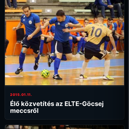
2015.01.11.
Élő közvetítés az ELTE-Göcsej
meccsről