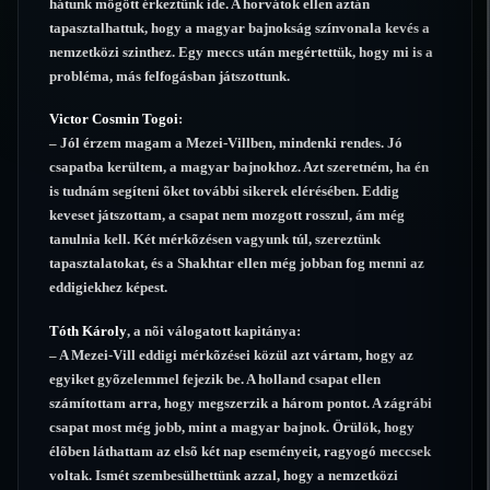
hátunk mögött érkeztünk ide. A horvátok ellen aztán
tapasztalhattuk, hogy a magyar bajnokság színvonala kevés a
nemzetközi szinthez. Egy meccs után megértettük, hogy mi is a
probléma, más felfogásban játszottunk.
Victor Cosmin Togoi
:
– Jól érzem magam a Mezei-Villben, mindenki rendes. Jó
csapatba kerültem, a magyar bajnokhoz. Azt szeretném, ha én
is tudnám segíteni õket további sikerek elérésében. Eddig
keveset játszottam, a csapat nem mozgott rosszul, ám még
tanulnia kell. Két mérkõzésen vagyunk túl, szereztünk
tapasztalatokat, és a Shakhtar ellen még jobban fog menni az
eddigiekhez képest.
Tóth Károly
, a nõi válogatott kapitánya:
– A Mezei-Vill eddigi mérkõzései közül azt vártam, hogy az
egyiket gyõzelemmel fejezik be. A holland csapat ellen
számítottam arra, hogy megszerzik a három pontot. A zágrábi
csapat most még jobb, mint a magyar bajnok. Örülök, hogy
élõben láthattam az elsõ két nap eseményeit, ragyogó meccsek
voltak. Ismét szembesülhettünk azzal, hogy a nemzetközi