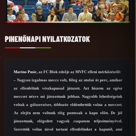
PIHENŐNAPI NYILATKOZATOK
Marino Pusic
, az FC Blok edzõje az MVFC elleni mérkõzésrõl:
– Nagyon izgalmas meccs volt, fõleg az utolsó öt perc, amikor
az ellenfelünk vészkapussal játszott. Azt hiszem az egész
meccset nézve mi játszottunk jobban. Nagyobb lehetõségeink
voltak a gólszerzésre, többször eldönthettük volna a meccset.
Az elején nem voltunk elég pontosak a kapu elõtt. De jól
játszottunk, elégedett vagyok csapatom teljesítményével.
Szerettük volna távol tartani ellenfelünket a kaputól, ami