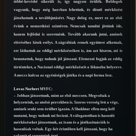
többé-kevésbé sikerült is, így nagyon örülök. Boldogok
vagyunk, hogy még harcban lehetünk, és döntõ mérkõzést
játszhatunk a továbbjutásért. Nagy dolog ez, mert ez az elsõ
évünk a nemzetközi színtéren. Nemcsak tanulni jöttünk ide,
hanem fejlõdni is szeretnénk. Tovább akarunk jutni, aminek
eléréséhez látok esélyt. A zágrábiak remek együttest alkotnak,
ezt láthattuk az eddigi mérkõzéseiken is, ám azt hiszem, mi is
bemutattuk, hogy tudunk jól játszani. Elemezni fogjuk az eddig
történteket, a Nacional eddigi mérkõzéseit a fókuszba helyezve.
A meccs kulcsa az egyéniségek játéka és a napi forma lesz.
Lovas Norbert
MVFC:
– Jobban játszottunk, mint az elsõ meccsen. Megvoltak a
helyzeteink, az utolsó percekben is. Szoros vereség lett a vége,
aminek senki sem örülhet igazán. A Shakhtar ellen meg kell
mutatni, hogy tudunk mi focizni. A válogatottban is hasonló
mérkõzéseket játszottunk, az iram és a játékszituációk is
hasonlóak voltak. Egy-két érintõben kell játszani, hogy ha
valamit el szeretnénk érni.