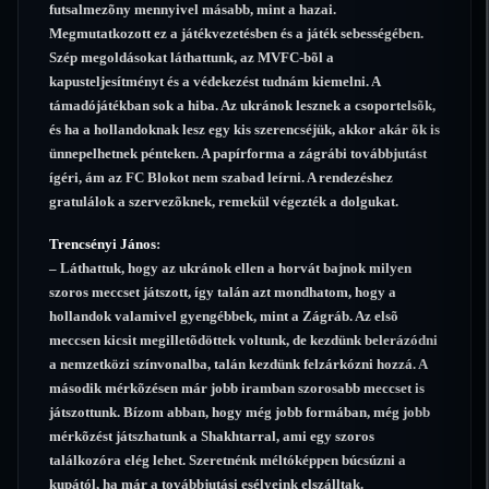
futsalmezõny mennyivel másabb, mint a hazai.
Megmutatkozott ez a játékvezetésben és a játék sebességében.
Szép megoldásokat láthattunk, az MVFC-bõl a
kapusteljesítményt és a védekezést tudnám kiemelni. A
támadójátékban sok a hiba. Az ukránok lesznek a csoportelsõk,
és ha a hollandoknak lesz egy kis szerencséjük, akkor akár õk is
ünnepelhetnek pénteken. A papírforma a zágrábi továbbjutást
ígéri, ám az FC Blokot nem szabad leírni. A rendezéshez
gratulálok a szervezõknek, remekül végezték a dolgukat.
Trencsényi János
:
– Láthattuk, hogy az ukránok ellen a horvát bajnok milyen
szoros meccset játszott, így talán azt mondhatom, hogy a
hollandok valamivel gyengébbek, mint a Zágráb. Az elsõ
meccsen kicsit megilletõdöttek voltunk, de kezdünk belerázódni
a nemzetközi színvonalba, talán kezdünk felzárkózni hozzá. A
második mérkõzésen már jobb iramban szorosabb meccset is
játszottunk. Bízom abban, hogy még jobb formában, még jobb
mérkõzést játszhatunk a Shakhtarral, ami egy szoros
találkozóra elég lehet. Szeretnénk méltóképpen búcsúzni a
kupától, ha már a továbbjutási esélyeink elszálltak.