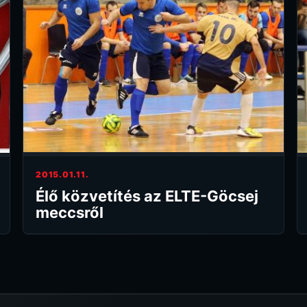
2015.01.11.
Élő közvetítés az ELTE-Göcsej
meccsről