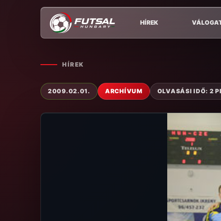
HÍREK
VÁLOGA
HÍREK
2009.02.01.
ARCHÍVUM
OLVASÁSI IDŐ: 2 