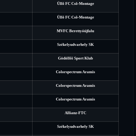
Üllõ FC Csõ-Montage
Üllõ FC Csõ-Montage
MVFC Berettyóújfalu
Székelyudvarhely SK
Gödöllõi Sport Klub
Colorspectrum Aramis
Colorspectrum Aramis
Colorspectrum Aramis
Allianz-FTC
Székelyudvarhely SK