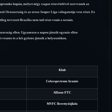
inpromko kupán, melyet négy csapat részvételével szerveznek az
ezõ Oroszország és az orosz Szuper Liga válogatottja vesz részt. Ez
ileg tervezett Brazília nem tud részt venni a tornán.
szország ellen. Ugyanezen a napon játszik egymás ellen
vesztes és a két gyõztes játszik a helyosztókon.
Klub
Colorspectrum Aramis
Allianz-FTC
MVFC Berettyóújfalu