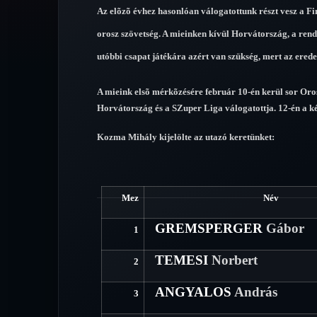
Az elõzõ évhez hasonlóan válogatottunk részt vesz a F
orosz szövetség. A mieinken kívül Horvátország, a rend
utóbbi csapat játékára azért van szükség, mert az eredet
A mieink elsõ mérkõzésére február 10-én kerül sor Oro
Horvátország és a SZuper Liga válogatottja. 12-én a két 
Kozma Mihály kijelölte az utazó keretünket:
Mez
Név
GREMSPERGER
Gábor
1
TEMESI
Norbert
2
ANGYALOS
András
3