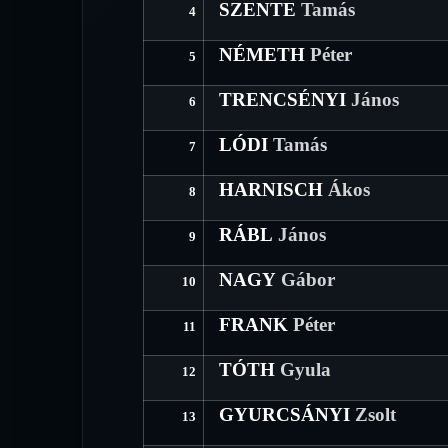
SZENTE
Tamás
4
NÉMETH
Péter
5
TRENCSÉNYI
János
6
LÓDI
Tamás
7
HARNISCH
Ákos
8
RÁBL
János
9
NAGY
Gábor
10
FRANK
Péter
11
TÓTH
Gyula
12
GYURCSÁNYI
Zsolt
13