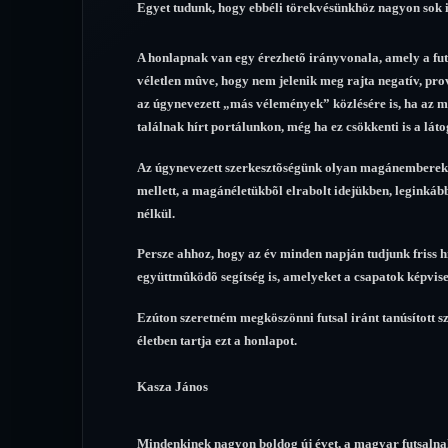
Egyet tudunk, hogy ebbéli törekvésünkhöz nagyon sok id
A honlapnak van egy érezhetõ irányvonala, amely a futsa
véletlen mûve, hogy nem jelenik meg rajta negatív, pr
az úgynevezett „más vélemények” közlésére is, ha az m
találnak hírt portálunkon, még ha ez csökkenti is a lát
Az úgynevezett szerkesztõségünk olyan magánemberekbõl
mellett, a magánéletükbõl elrabolt idejükben, leginkább 
nélkül.
Persze ahhoz, hogy az év minden napján tudjunk friss hír
együttmûködõ segítség is, amelyeket a csapatok képvise
Ezúton szeretném megköszönni futsal iránt tanúsított
életben tartja ezt a honlapot.
Kasza János
Mindenkinek nagyon boldog új évet, a magyar futsalnak