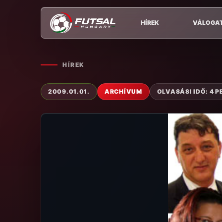
HÍREK
VÁLOGA
HÍREK
2009.01.01.
ARCHÍVUM
OLVASÁSI IDŐ: 4 P