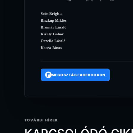
Soós Brigitta
Biszkup Miklós
Brumár László
Király Gábor
Oczella László
Kasza János
F
MEGOSZTÁS FACEBOOKON
TOVÁBBI HÍREK