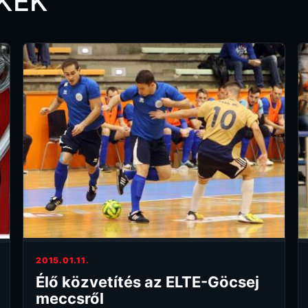
KEK
2015.01.11.
Élő közvetítés az ELTE-Göcsej
meccsről