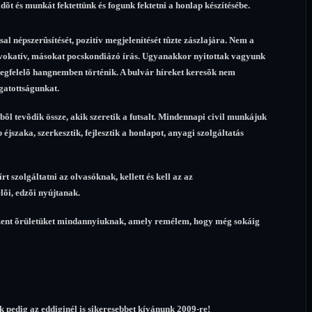
õt és munkát fektettünk és fogunk fektetni a honlap készítésébe.
l népszerûsítését, pozitív megjelenítését tûzte zászlajára. Nem a
ovokatív, másokat pocskondiázó írás. Ugyanakkor nyitottak vagyunk
egfelelõ hangnemben történik. A bulvár híreket keresõk nem
ogatottságunkat.
 tevõdik össze, akik szeretik a futsalt. Mindennapi civil munkájuk
éjszaka, szerkesztik, fejlesztik a honlapot, anyagi szolgáltatás
t szolgáltatni az olvasóknak, kellett és kell az az
lõi, edzõi nyújtanak.
 szent õrületüket mindannyiuknak, amely remélem, hogy még sokáig
 pedig az eddiginél is sikeresebbet kívánunk 2009-re!