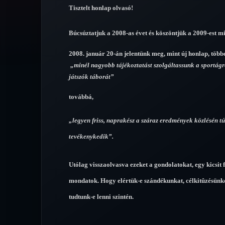
Tisztelt honlap olvasó!
Búcsúztatjuk a 2008-as évet és köszöntjük a 2009-est m
2008. január 20-án jelentünk meg, mint új honlap, többe
„minél nagyobb tájékoztatást szolgáltassunk a sportágról
játszók táborát”
továbbá,
„legyen friss, naprakész a száraz eredmények közlésén tú
tevékenykedik”.
Utólag visszaolvasva ezeket a gondolatokat, egy kicsit
mondatok. Hogy elértük-e szándékunkat, célkitûzésünket
tudtunk-e lenni szintén.