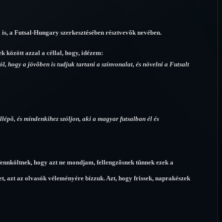
i is, a Futsal-Hungary szerkesztésében résztvevõk nevében.
k között azzal a céllal, hogy, idézem:
, hogy a jövõben is tudjuk tartani a színvonalat, és növelni a Futsalt
llépõ, és mindenkihez szóljon, aki a magyar futsalban él és
 fennköltnek, hogy azt ne mondjam, fellengzõsnek tûnnek ezek a
, azt az olvasók véleményére bízzuk. Azt, hogy frissek, naprakészek