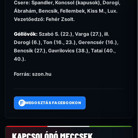
Csere: Spandler, Koncsol (kapusok), Dorogi,
Ábrahám, Bencsik, Fellembek, Kiss M., Lux.
Vezetőedző: Fehér Zsolt.
Góllövők:
Szabó S. (22.), Varga (27.), ill.
Dorogi (6.), Ton (16., 23.), Gerencsér (16.),
Bencsik (27.), Gavrilovics (38.), Tatai (40.,
40.).
Forrás: szon.hu
F
MEGOSZTÁS FACEBOOKON
KAPCSOLÓDÓ MECCSEK