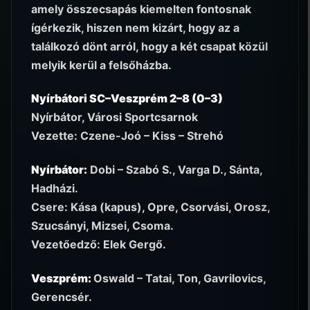
amely összecsapás kiemelten fontosnak
ígérkezik, hiszen nem kizárt, hogy az a
találkozó dönt arról, hogy a két csapat közül
melyik kerül a felsőházba.
Nyírbátori SC–Veszprém 2–8 (0–3)
Nyírbátor, Városi Sportcsarnok
Vezette: Czene-Joó – Kiss – Strehó
Nyírbátor:
Dobi – Szabó S., Varga D., Sánta,
Hadházi.
Csere: Kása (kapus), Opre, Csorvási, Orosz,
Szucsányi, Mizsei, Csoma.
Vezetőedző: Elek Gergő.
Veszprém:
Oswald – Tatai, Ton, Gavrilovics,
Gerencsér.