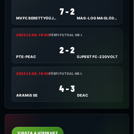
7 - 2
MVFC BERETTYÓÚJFALU
MAG-LOG MAGLÓDI TC
2023.12.08. 19:00
FÉRFI FUTSAL NB I.
2 - 2
PTE-PEAC
ÚJPEST FC-220VOLT
2023.12.08. 19:50
FÉRFI FUTSAL NB I.
4 - 3
ARAMIS SE
DEAC
VISSZA A HÍREKHEZ