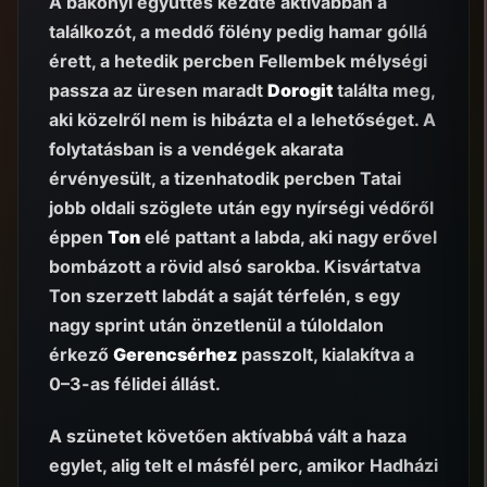
A bakonyi együttes kezdte aktívabban a
találkozót, a meddő fölény pedig hamar góllá
érett, a hetedik percben Fellembek mélységi
passza az üresen maradt
Dorogit
találta meg,
aki közelről nem is hibázta el a lehetőséget. A
folytatásban is a vendégek akarata
érvényesült, a tizenhatodik percben Tatai
jobb oldali szöglete után egy nyírségi védőről
éppen
Ton
elé pattant a labda, aki nagy erővel
bombázott a rövid alsó sarokba. Kisvártatva
Ton szerzett labdát a saját térfelén, s egy
nagy sprint után önzetlenül a túloldalon
érkező
Gerencsérhez
passzolt, kialakítva a
0–3-as félidei állást.
A szünetet követően aktívabbá vált a haza
egylet, alig telt el másfél perc, amikor Hadházi