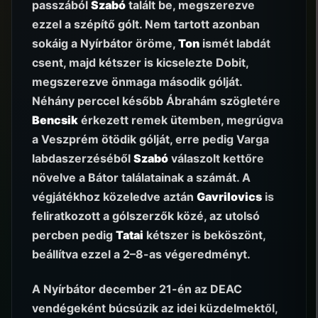
passzából
Szabó
talált be, megszerezve
ezzel a szépítő gólt. Nem tartott azonban
sokáig a Nyírbátor öröme,
Ton
ismét labdát
csent, majd kétszer is kicselezte Dobit,
megszerezve önmaga második gólját.
Néhány perccel később Ábrahám szögletére
Bencsik
érkezett remek ütemben, megrúgva
a Veszprém ötödik gólját, erre pedig Varga
labdaszerzéséből
Szabó
válaszolt kettőre
növelve a Bátor találatainak a számát. A
végjátékhoz közeledve aztán
Gavrilovics
is
feliratkozott a gólszerzők közé, az utolsó
percben pedig
Tatai
kétszer is beköszönt,
beállítva ezzel a 2–8-as végeredményt.
A Nyírbátor december 21-én az DEAC
vendégeként búcsúzik az idei küzdelmektől,