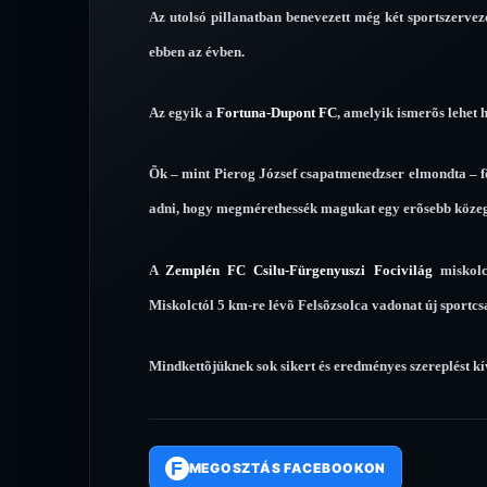
Az utolsó pillanatban benevezett még két sportszerveze
ebben az évben.
Az egyik a
Fortuna-Dupont FC
, amelyik ismerõs lehet 
Õk – mint Pierog József csapatmenedzser elmondta – fõl
adni, hogy megmérethessék magukat egy erõsebb közeg
A
Zemplén FC Csilu-Fürgenyuszi Focivilág
miskolc
Miskolctól 5 km-re lévõ Felsõzsolca vadonat új sportc
Mindkettõjüknek sok sikert és eredményes szereplést k
F
MEGOSZTÁS FACEBOOKON