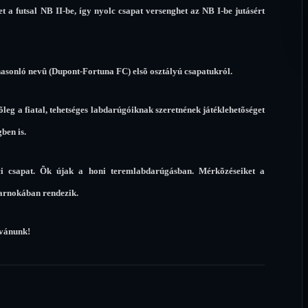
t a futsal NB II-be, így nyolc csapat versenghet az NB I-be jutásért
hasonló nevû (Dupont-Fortuna FC) elsõ osztályú csapatukról.
eg a fiatal, tehetséges labdarúgóiknak szeretnének játéklehetõséget
ben is.
i csapat. Õk újak a honi teremlabdarúgásban. Mérkõzéseiket a
sarnokában rendezik.
ívánunk!