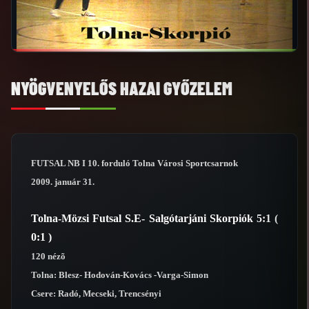
NYÖGVENYELŐS HAZAI GYŐZELEM
FUTSAL NB I 10. forduló Tolna Városi Sportcsarnok
2009. január 31.
Tolna-Mözsi Futsal S.E- Salgótarjáni Skorpiók 5:1 (
0:1 )
120 nézõ
Tolna: Blesz- Hodován-Kovács -Varga-Simon
Csere: Radó, Mecseki, Trencsényi