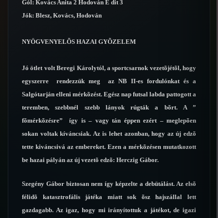
Gól: Kovács Anita 2 Hodován E dit 3
Jók: Blesz, Kovács, Hodován
NYÖGVENYELÕS HAZAI GYÕZELEM
Jó ötlet volt Beregi Károlytól, a sportcsarnok vezetõjétõl, hogy
egyszerre rendezzük meg az NB II-es fordulónkat és a
Salgótarján elleni mérkõzést. Egész nap futsal labda pattogott a
teremben, szebbnél szebb lányok rúgták a bõrt. A ”
fõmérkõzésre” így is – vagy tán éppen ezért – meglepõen
sokan voltak kíváncsiak. Az is lehet azonban, hogy az új edzõ
tette kiváncsivá az embereket. Ezen a mérkõzésen mutatkozott
be hazai pályán az új vezetõ edzõ: Herczig Gábor.
Szegény Gábor biztosan nem így képzelte a debütálást. Az elsõ
félidõ katasztrofális játéka miatt sok õsz hajszállal lett
gazdagabb. Az igaz, hogy mi irányítottuk a játékot, de igazi