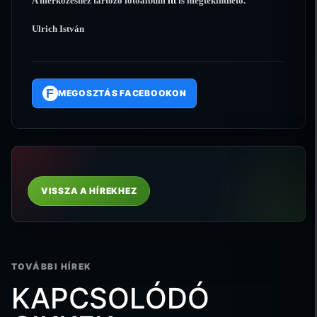
A mérkõzéshez tartozó fotóalbum
itt
is megtekinthetõ.
Ulrich István
F
MEGOSZTÁS FACEBOOKON
VISSZA A HÍREKHEZ
TOVÁBBI HÍREK
KAPCSOLÓDÓ