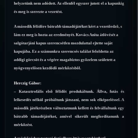
helyzetünk nem adódott. Az ellenfél egyszer jutott el a kapunkig
és meg is szerezte a vezetést.
A második félidõre bátrabb támadójátékot kért a vezetõedzõ, s
lám ez meg is hozta az eredményét. Kovács Anita átlövését a
salgótarjáni kapus szerencsétlen mozdulattal ejtette saját
kapujába. Ez a számunkra szerencsés találat feloldotta az
addigi görcsöt és a végére magabiztos gyõzelem született a
nyögvenyelõsen kezdõdõ mérkõzésbõl.
Herczig Gábor
:
– Katasztrofális elsõ félidõt produkáltunk. Állva, futás és
lelkesedés nélkül próbáltunk játszani, nem sok elképzeléssel. A
második játékrészben változtatnunk kellett és felvállaltunk egy
bátrabb támadójátékot, amivel sikerült megfordítanunk a
mérkõzést.