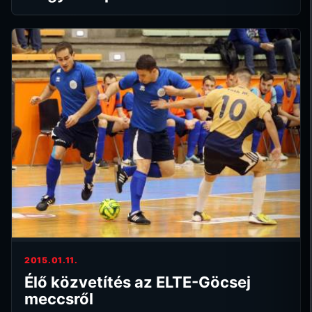
2015.01.11.
Élő közvetítés az ELTE-Göcsej
meccsről