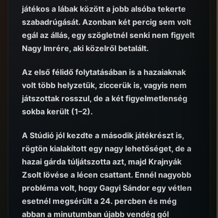
játékos a lábak között a jobb alsóba tekerte
szabadrúgását. Azonban két percig sem volt
egál az állás, egy szögletnél senki nem figyelt
Nagy Imrére, aki közelről betalált.
Az első félidő folytatásában is a hazaiaknak
volt több helyzetük, ziccerük is, vagyis nem
játszottak rosszul, de a két figyelmetlenség
sokba került (1–2).
A Stúdió jól kezdte a második játékrészt is,
rögtön kialakított egy nagy lehetőséget, de a
hazai gárda túljátszotta azt, majd Krajnyák
Zsolt lövése a lécen csattant. Ennél nagyobb
probléma volt, hogy Gagyi Sándor egy vétlen
esetnél megsérült a 24. percben és még
abban a minutumban újabb vendég gól