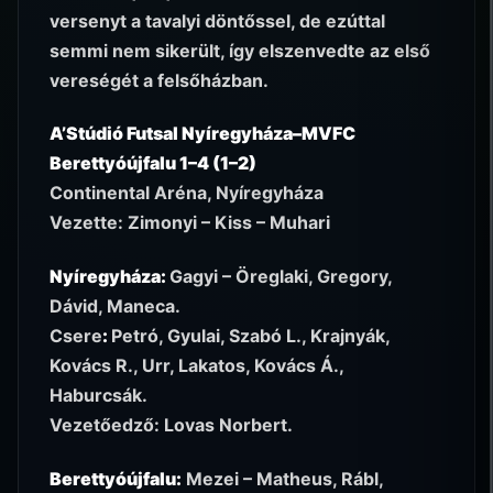
versenyt a tavalyi döntőssel, de ezúttal
semmi nem sikerült, így elszenvedte az első
vereségét a felsőházban.
A’Stúdió Futsal Nyíregyháza–MVFC
Berettyóújfalu 1–4 (1–2)
Continental Aréna, Nyíregyháza
Vezette: Zimonyi – Kiss – Muhari
Nyíregyháza:
Gagyi – Öreglaki, Gregory,
Dávid, Maneca.
Csere
:
Petró, Gyulai, Szabó L., Krajnyák,
Kovács R., Urr, Lakatos, Kovács Á.,
Haburcsák.
Vezetőedző: Lovas Norbert.
Berettyóújfalu:
Mezei – Matheus, Rábl,