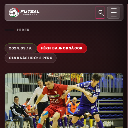
HÍREK
2024.03.19.
FÉRFI BAJNOKSÁGOK
OLVASÁSI IDŐ: 2 PERC