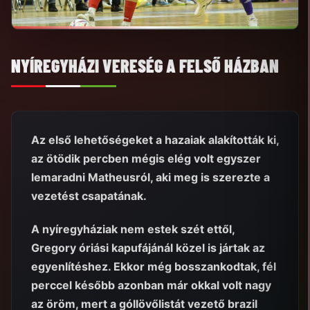
NYÍREGYHÁZI VERESÉG A FELSŐ HÁZBAN
Az első lehetőségeket a hazaiak alakították ki,
az ötödik percben mégis elég volt egyszer
lemaradni Matheusról, aki meg is szerezte a
vezetést csapatának.
A nyíregyháziak nem estek szét ettől,
Gregory óriási kapufájánál közel is jártak az
egyenlítéshez. Ekkor még bosszankodtak, fél
perccel később azonban már okkal volt nagy
az öröm, mert a góllövőlistát vezető brazil