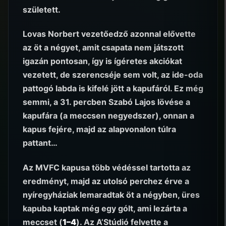
született.
Lovas Norbert vezetőedző azonnal elővette
az öt a négyet, amit csapata nem játszott
igazán pontosan, így is ígéretes akciókat
vezetett, de szerencséje sem volt, az ide-oda
pattogó labda is kifelé jött a kapufáról. Ez még
semmi, a 31. percben Szabó Lajos lövése a
kapufára (a meccsen negyedszer), onnan a
kapus fejére, majd az alapvonalon túlra
pattant…
Az MVFC kapusa több védéssel tartotta az
eredményt, majd az utolsó perchez érve a
nyíregyháziak lemaradtak öt a négyben, üres
kapuba kaptak még egy gólt, ami lezárta a
meccset (
1–4
). Az A’Stúdió felvette a