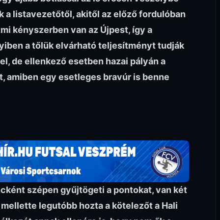
a listavezetőtől, akitől az előző fordulóban
i kényszerben van az Újpest, így a
ben a tőlük elvárható teljesítményt tudják
l, de ellenkező esetben hazai pályán a
t, amiben egy esetleges bravúr is benne
ncként szépen gyűjtögeti a pontokat, van két
mellette legutóbb hozta a kötelezőt a Hali