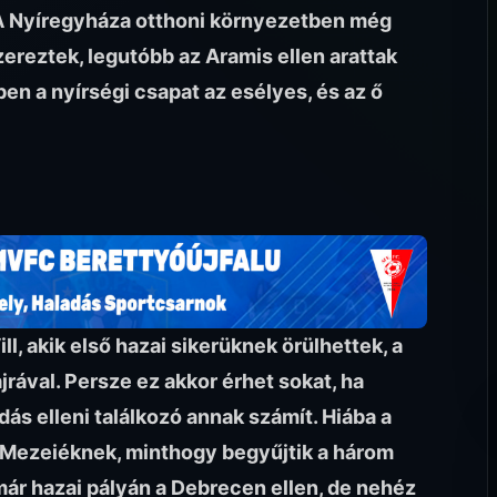
A Nyíregyháza otthoni környezetben még
zereztek, legutóbb az Aramis ellen arattak
n a nyírségi csapat az esélyes, és az ő
l, akik első hazai sikerüknek örülhettek, a
rával. Persze ez akkor érhet sokat, ha
ás elleni találkozó annak számít. Hiába a
 Mezeiéknek, minthogy begyűjtik a három
 már hazai pályán a Debrecen ellen, de nehéz