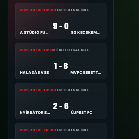
2025.10.06. 18:00
FÉRFI FUTSAL NB I.
9 - 0
A STÚDIÓ FUTSAL NYÍREGYHÁZA
SG KECSKEMÉT FUTSAL
2025.10.06. 18:30
FÉRFI FUTSAL NB I.
1 - 8
HALADÁS VSE
MVFC BERETTYÓÚJFALU
2025.10.06. 19:00
FÉRFI FUTSAL NB I.
2 - 6
NYÍRBÁTOR B-KERÉP
ÚJPEST FC
2025.10.06. 20:30
FÉRFI FUTSAL NB I.