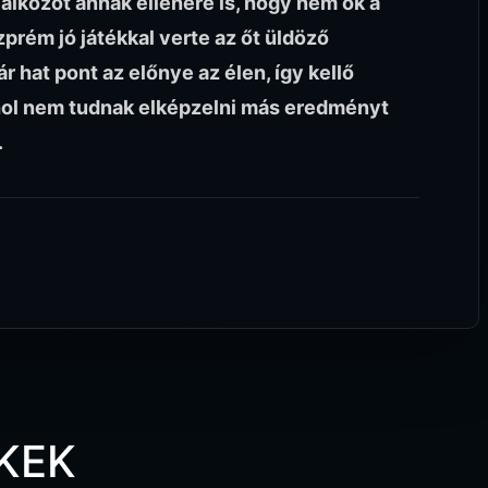
találkozót annak ellenére is, hogy nem ők a
prém jó játékkal verte az őt üldöző
r hat pont az előnye az élen, így kellő
hol nem tudnak elképzelni más eredményt
.
KEK