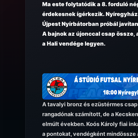
Ma este folytatódik a 8. forduló né
érdekesnek ígérkezik. Nyíregyházá
Újpest Nyírbátorban próbál javítan
A bajnok az újonccal csap össze,
a Hali vendége legyen.
A tavalyi bronz és ezüstérmes csap
rangadónak számított, de a Kecskem
elmúlt években. Koós Károly fiai in
a pontokat, vendégként mindössze a 