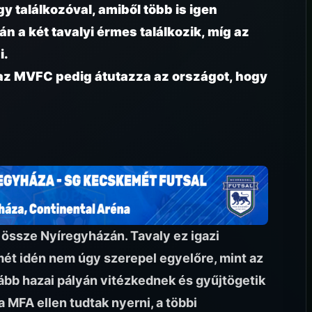
gy találkozóval, amiből több is igen
n a két tavalyi érmes találkozik, míg az
i.
 az MVFC pedig átutazza az országot, hogy
 össze Nyíregyházán. Tavaly ez igazi
ét idén nem úgy szerepel egyelőre, mint az
kább hazai pályán vitézkednek és gyűjtögetik
MFA ellen tudtak nyerni, a többi