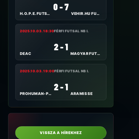
0 - 7
H.O.P.E. FUTSAL-ALPASSPORT
VEHIR.HU FUTSAL VESZPRÉM
2025.10.03. 18:30
FÉRFI FUTSAL NB I.
2 - 1
DEAC
MAGYAR FUTSAL AKADÉMIA
2025.10.03. 19:00
FÉRFI FUTSAL NB I.
2 - 1
PROHUMAN-PTE-PEAC
ARAMIS SE
VISSZA A HÍREKHEZ