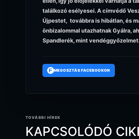
ellen, így jó előjelekkel várhatja a 
találkozó esélyesei. A címvédő Vesz
Újpestet, továbbra is hibátlan, és má
önbizalommal utazhatnak Gyálra, a
Spandlerék, mint vendéggyőzelmet
F
MEGOSZTÁS FACEBOOKON
TOVÁBBI HÍREK
KAPCSOLÓDÓ CIK