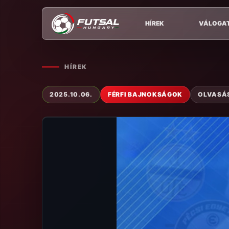
HÍREK
VÁLOGA
HÍREK
2025.10.06.
FÉRFI BAJNOKSÁGOK
OLVASÁS