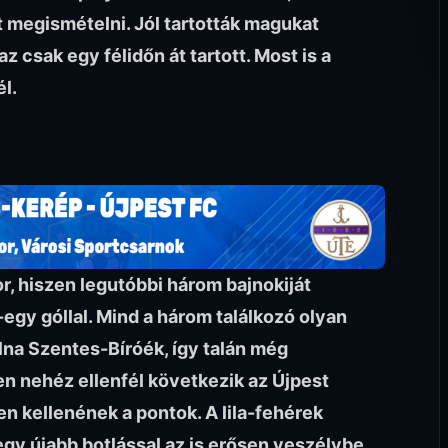
t megismételni. Jól tartották magukat
 csak egy félidőn át tartott. Most is a
l.
, hiszen legutóbbi három bajnokiját
-egy góllal. Mind a három találkozó olyan
olna Szentes-Bíróék, így talán még
n nehéz ellenfél következik az Újpest
n kellenének a pontok. A lila-fehérek
 egy újabb botlással az is erősen veszélybe