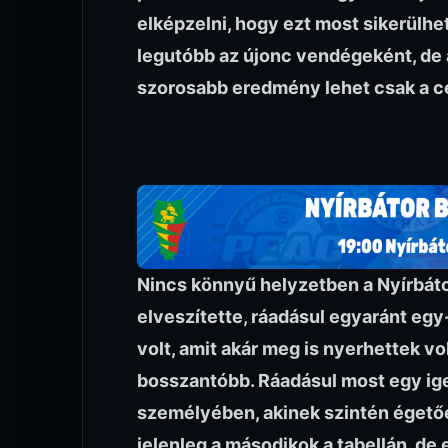
elképzelni, hogy ezt most sikerülhe
legutóbb az újonc vendégeként, de az
szorosabb eredmény lehet csak a cé
Nincs könnyű helyzetben a Nyírbátor
elveszítette, ráadásul egyaránt egy
volt, amit akár meg is nyerhettek v
bosszantóbb. Ráadásul most egy ige
személyében, akinek szintén égetőe
jelenleg a másodikok a tabellán, de