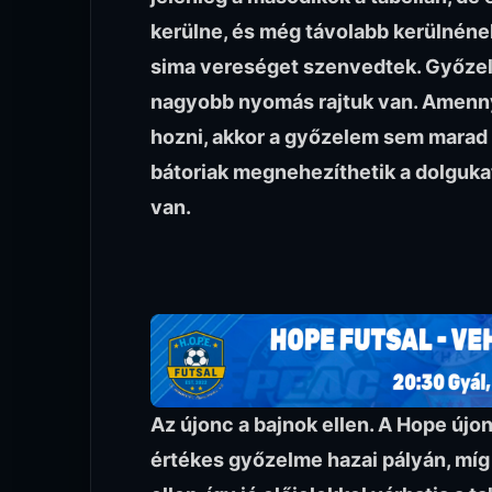
kerülne, és még távolabb kerülnének 
sima vereséget szenvedtek. Győzelm
nagyobb nyomás rajtuk van. Amennyi
hozni, akkor a győzelem sem marad e
bátoriak megnehezíthetik a dolguka
van.
Az újonc a bajnok ellen. A Hope újo
értékes győzelme hazai pályán, míg 