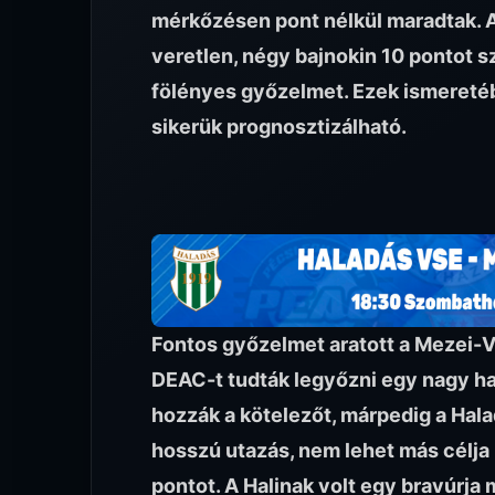
mérkőzésen pont nélkül maradtak. 
veretlen, négy bajnokin 10 pontot s
fölényes győzelmet. Ezek ismeretébe
sikerük prognosztizálható.
Fontos győzelmet aratott a Mezei-Vil
DEAC-t tudták legyőzni egy nagy haj
hozzák a kötelezőt, márpedig a Halad
hosszú utazás, nem lehet más célja
pontot. A Halinak volt egy bravúrja