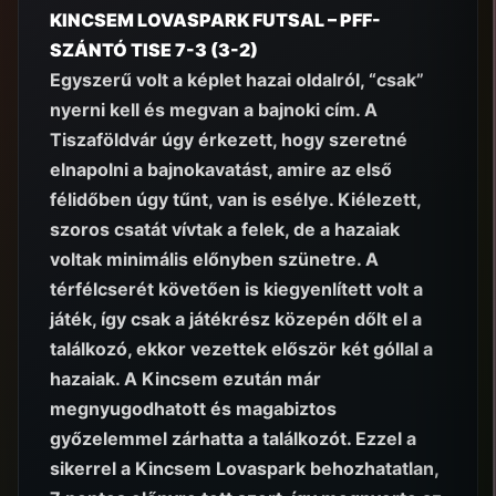
KINCSEM LOVASPARK FUTSAL – PFF-
SZÁNTÓ TISE 7-3 (3-2)
Egyszerű volt a képlet hazai oldalról, “csak”
nyerni kell és megvan a bajnoki cím. A
Tiszaföldvár úgy érkezett, hogy szeretné
elnapolni a bajnokavatást, amire az első
félidőben úgy tűnt, van is esélye. Kiélezett,
szoros csatát vívtak a felek, de a hazaiak
voltak minimális előnyben szünetre. A
térfélcserét követően is kiegyenlített volt a
játék, így csak a játékrész közepén dőlt el a
találkozó, ekkor vezettek először két góllal a
hazaiak. A Kincsem ezután már
megnyugodhatott és magabiztos
győzelemmel zárhatta a találkozót. Ezzel a
sikerrel a Kincsem Lovaspark behozhatatlan,