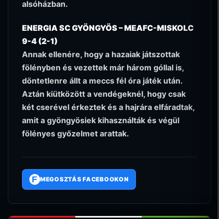
alsóházban.
ENERGIA SC GYÖNGYÖS – MEAFC-MISKOLC
9-4 (2-1)
Annak ellenére, hogy a hazaiak játszottak
fölényben és vezettek már három góllal is,
döntetlenre állt a meccs fél óra játék után.
Aztán kiütközött a vendégeknél, hogy csak
két cserével érkeztek és a hajrára elfáradtak,
amit a gyöngyösiek kihasználták és végül
fölényes győzelmet arattak.
F
MEGOSZTÁS FACEBOOKON