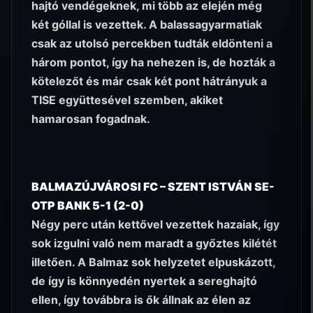
hajtó vendégeknek, mi több az elején még
két góllal is vezettek. A balassagyarmatiak
csak az utolsó percekben tudták eldönteni a
három pontot, így ha nehezen is, de hozták a
kötelezőt és már csak két pont hátrányuk a
TISE együttesével szemben, akiket
hamarosan fogadnak.
BALMAZÚJVÁROSI FC – SZENT ISTVÁN SE-
OTP BANK 5-1 (2-0)
Négy perc után kettővel vezettek hazaiak, így
sok izgulni való nem maradt a győztes kilétét
illetően. A Balmaz sok helyzetet elpuskázott,
de így is könnyedén nyertek a sereghajtó
ellen, így továbbra is ők állnak az élen az