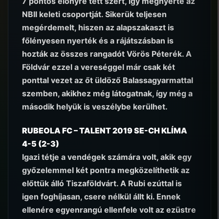
7 pontos előnyre tett szert, így megnyerte az
NBII keleti csoportját. Sikerük teljesen
megérdemelt, hiszen az alapszakaszt is
főlényesen nyerték és a rájátszásban is
hozták az összes rangadót Vörös Péterék. A
Földvár ezzel a vereséggel már csak két
ponttal vezet az őt üldöző Balassagyarmattal
szemben, akikhez még látogatnak, így még a
második helyük is veszélybe kerülhet.
RUBEOLA FC – TALENT 2019 SE-CH KLÍMA
4-5 (2-3)
Igazi tétje a vendégek számára volt, akik egy
győzelemmel két pontra megközelíthetik az
előttük álló Tiszaföldvárt. A Rubi ezúttal is
igen foghíjasan, csere nélkül állt ki. Ennek
ellenére egyenrangú ellenfele volt az ezüstre