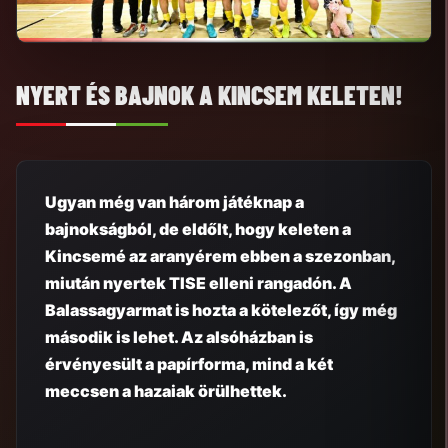
NYERT ÉS BAJNOK A KINCSEM KELETEN!
Ugyan még van három játéknap a
bajnokságból, de eldőlt, hogy keleten a
Kincsemé az aranyérem ebben a szezonban,
miután nyertek TISE elleni rangadón. A
Balassagyarmat is hozta a kötelezőt, így még
második is lehet. Az alsóházban is
érvényesült a papírforma, mind a két
meccsen a hazaiak örülhettek.