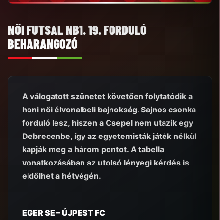
NŐI FUTSAL NB1. 19. FORDULÓ
BEHARANGOZÓ
A válogatott szünetet követően folytatódik a
honi női élvonalbeli bajnokság. Sajnos csonka
forduló lesz, hiszen a Csepel nem utazik egy
Debrecenbe, így az egyetemisták játék nélkül
kapják meg a három pontot. A tabella
vonatkozásában az utolsó lényegi kérdés is
eldőlhet a hétvégén.
EGER SE – ÚJPEST FC