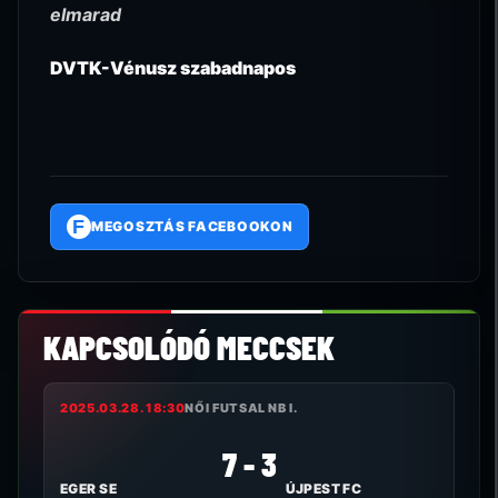
elmarad
DVTK-Vénusz szabadnapos
F
MEGOSZTÁS FACEBOOKON
KAPCSOLÓDÓ MECCSEK
2025.03.28. 18:30
NŐI FUTSAL NB I.
7 - 3
EGER SE
ÚJPEST FC