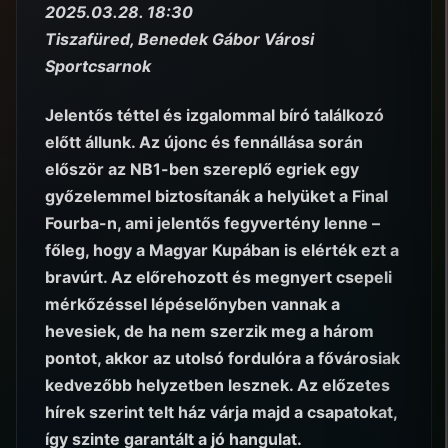
2025.03.28. 18:30
Tiszafüred, Benedek Gábor Városi
Sportcsarnok
Jelentős téttel és izgalommal bíró találkozó
előtt állunk. Az újonc és fennállása során
először az NB1-ben szereplő egriek egy
győzelemmel biztosítanák a helyüket a Final
Fourba-n, ami jelentős fegyvertény lenne –
főleg, hogy a Magyar Kupában is elérték ezt a
bravúrt. Az előrehozott és megnyert csepeli
mérkőzéssel lépéselőnyben vannak a
hevesiek, de ha nem szerzik meg a három
pontot, akkor az utolsó fordulóra a fővárosiak
kedvezőbb helyzetben lesznek. Az előzetes
hírek szerint telt ház várja majd a csapatokat,
így szinte garantált a jó hangulat.