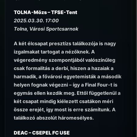
TOLNA-Mözs – TFSE-Tent
2025.03.30. 17:00
Tolna, Városi Sportcsarnok
A két élcsapat presztízs találkozója is nagy
izgalmakat tartogat a nézőknek. A
végeredmény szempontjából valószínűleg
csak formalitás a derbi, hiszen a hazaiak a
harmadik, a fővárosi egyetemisták a második
helyen fognak végezni – így a Final Four-t is
egymás ellen kezdik meg. Ettől függetlenül a
két csapat mindig kiélezett csatákon méri
össze erejét, így most is erre számítunk. A
találkozó abszolút háromesélyes.
DEAC – CSEPEL FC USE