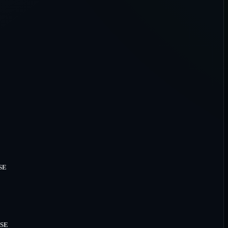
SE
 SE