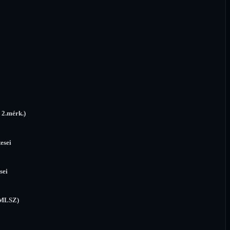
.mérk.)
sei
ei
 MLSZ)