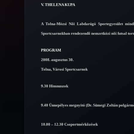
V. THELENA KUPA
A Tolna-Mözsi Nõi Labdarúgó Sportegyesület minde
Sportcsarnokban rendezendõ nemzetközi nõi futsal torn
PROGRAM
2008. augusztus 30.
Tolna, Városi Sportcsarnok
9.30 Himnuszok
9.40 Ünnepélyes megnyitó (Dr. Sümegi Zoltán polgárme
10.00 – 12.30 Csoportmérkõzések