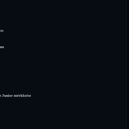
zs
um
 Junior mérkõzése