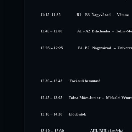
11:15- 11:35 B1 – B3 Nagyvárad – Vénusz
11:40 – 12.00 A1 – A2 Bilichanka – Tolna-Mö
12:05 – 12:25 B1- B2 Nagyvárad – Univerz
12.30 – 12.45 Foci-suli bemutató
12.45 – 13.05 Tolna-Mözs Junior – Miskolci Vénusz
13.10 – 14.30 Elõdöntõk
13:10 – 13:30 AIII.-BIII. /1.mérk./