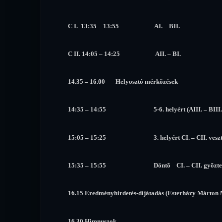
C I. 13:35 – 13:55 AI. – BII.
C II. 14:05 – 14:25 AII. – BI.
14.35 – 16.00 Helyosztó mérkõzések
14:35 – 14:55 5-6. helyért (AIII. – BIII. 2
15:05 – 15:25 3. helyért CI. – CII. veszte
15:35 – 15:55 Döntõ CI. – CII. gyõztes
16.15 Eredményhirdetés-díjátadás (Esterházy Márton
16.30 Himnuszok