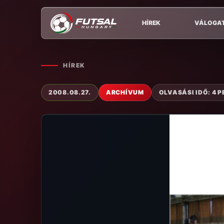
HÍREK
VÁLOGA
HÍREK
2008.08.27.
ARCHÍVUM
OLVASÁSI IDŐ: 4 P