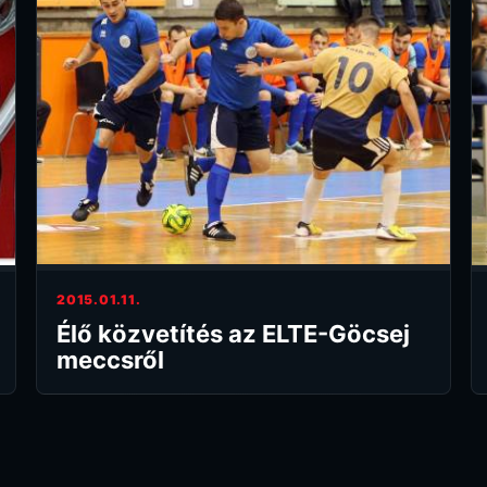
2015.01.11.
Élő közvetítés az ELTE-Göcsej
meccsről