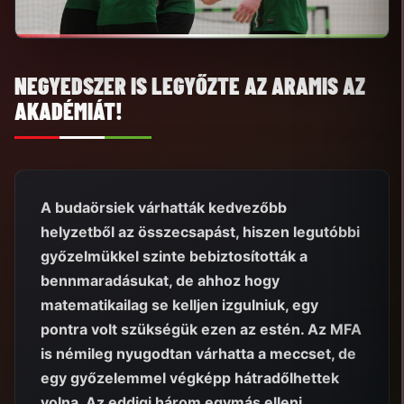
NEGYEDSZER IS LEGYŐZTE AZ ARAMIS AZ
AKADÉMIÁT!
A budaörsiek várhatták kedvezőbb
helyzetből az összecsapást, hiszen legutóbbi
győzelmükkel szinte bebiztosították a
bennmaradásukat, de ahhoz hogy
matematikailag se kelljen izgulniuk, egy
pontra volt szükségük ezen az estén. Az MFA
is némileg nyugodtan várhatta a meccset, de
egy győzelemmel végképp hátradőlhettek
volna. Az eddigi három egymás elleni