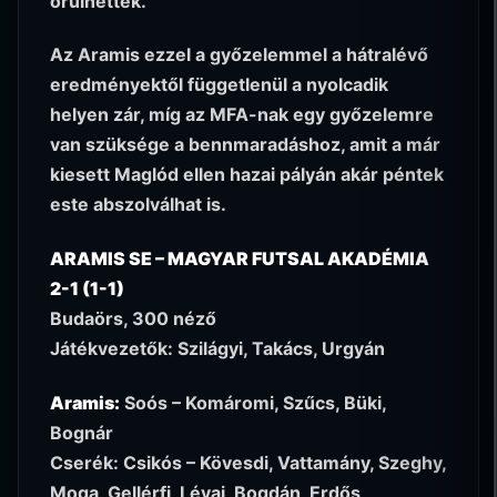
örülhettek.
Az Aramis ezzel a győzelemmel a hátralévő
eredményektől függetlenül a nyolcadik
helyen zár, míg az MFA-nak egy győzelemre
van szüksége a bennmaradáshoz, amit a már
kiesett Maglód ellen hazai pályán akár péntek
este abszolválhat is.
ARAMIS SE – MAGYAR FUTSAL AKADÉMIA
2-1 (1-1)
Budaörs, 300 néző
Játékvezetők: Szilágyi, Takács, Urgyán
Aramis:
Soós – Komáromi, Szűcs, Büki,
Bognár
Cserék: Csikós – Kövesdi, Vattamány, Szeghy,
Moga, Gellérfi, Lévai, Bogdán, Erdős