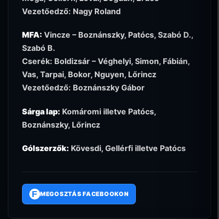
Vezetőedző: Nagy Roland
MFA:
Vincze – Boznánszky, Patócs, Szabó D.,
Szabó B.
Cserék: Boldizsár – Véghelyi, Simon, Fábián,
Vas, Tarpai, Bokor, Nguyen, Lőrincz
Vezetőedző: Boznánszky Gábor
Sárga lap:
Komáromi illetve Patócs,
Boznánszky, Lőrincz
Gólszerzők:
Kövesdi, Gellérfi illetve Patócs
F
MEGOSZTÁS FACEBOOKON