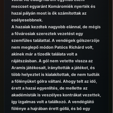
meccset egyaránt Komáromiék nyerték és
hazai pályán most is ők számítottak az
esélyesebbnek.
A hazaiak kezdtek nagyobb elánnal, de mégis
a fővárosiak szereztek vezetést egy
szemfüles találattal. A vendégek gólszerzője
nem meglepő módon Patócs Richárd volt,
akinek már a tizedik találata volt a
rájátszásban. A gól nem vetette vissza az
Aramis játékosait, irányították a játékot, és
több helyeztet is kialakítottak, de nem tudták
a főlényüket gólra váltani. Ahogy telt az idő,
érett a hazai egyenlítés, de mellette az
akadémisták is veszélyes kontrákat vezettek,
így izgalmas volt a találkozó. A vendéglátó
fölénye a hajrában érett góllá, és bő egy