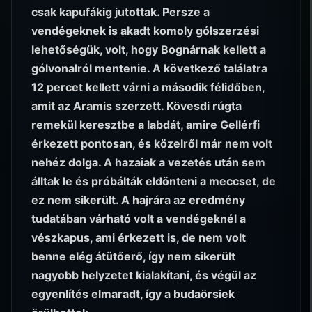
csak kapufákig jutottak. Persze a
vendégeknek is akadt komoly gólszerzési
lehetőségük, volt, hogy Bognárnak kellett a
gólvonalról mentenie. A következő találatra
12 percet kellett várni a második félidőben,
amit az Aramis szerzett. Kövesdi rúgta
remekül keresztbe a labdát, amire Gellérfi
érkezett pontosan, és közelről már nem volt
nehéz dolga. A hazaiak a vezetés után sem
álltak le és próbálták eldönteni a meccset, de
ez nem sikerült. A hajrára az eredmény
tudatában várható volt a vendégeknél a
vészkapus, ami érkezett is, de nem volt
benne elég átütőerő, így nem sikerült
nagyobb helyzetet kialakítani, és végül az
egyenlítés elmaradt, így a budaörsiek