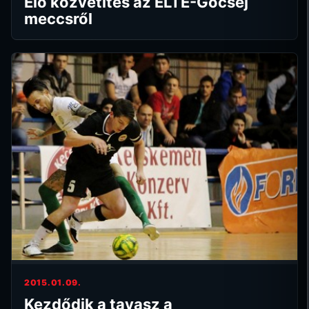
Élő közvetítés az ELTE-Göcsej
meccsről
2015.01.09.
Kezdődik a tavasz a