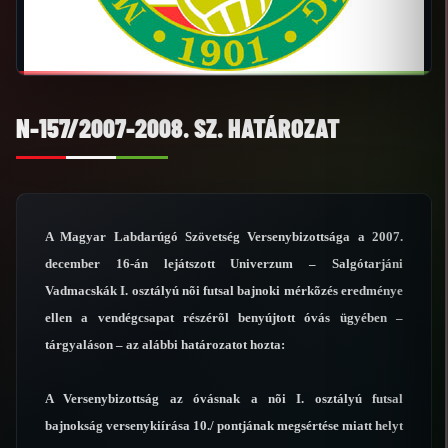
N-157/2007-2008. SZ. HATÁROZAT
A Magyar Labdarúgó Szövetség Versenybizottsága a 2007.
december 16-án lejátszott Univerzum – Salgótarjáni
Vadmacskák I. osztályú nõi futsal bajnoki mérkõzés
eredménye
ellen a vendégcsapat részérõl benyújtott
óvás ügyében –
tárgyaláson – az alábbi határozatot hozta:
A Versenybizottság az óvásnak a nõi I. osztályú futsal
bajnokság versenykiírása 10./ pontjának megsértése miatt helyt