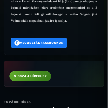
ad és a Futsal Versenyszabályzat 66.§ (6) a) pontja alapján, a
bajnoki mérkõzésen elért eredményt megsemmisíti és a 3
bajnoki pontot 5-0 gólkülönbséggel a vétlen Salgótarjáni
Vadmacskák csapatának javára igazolja.
F
MEGOSZTÁS FACEBOOKON
VISSZA A HÍREKHEZ
TOVÁBBI HÍREK