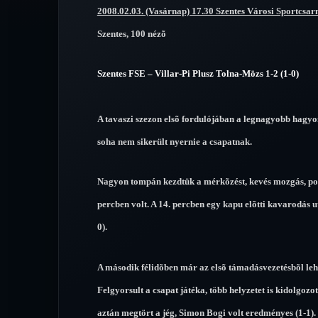
2008.02.03. (Vasárnap) 17.30 Szentes Városi Sportcsar
Szentes, 100 nézõ
Szentes FSE – Villar-Pi Plusz Tolna-Mözs 1-2 (1-0)
A tavaszi szezon elsõ fordulójában a legnagyobb hagy
soha nem sikerült nyernie a csapatnak.
Nagyon tompán kezdtük a mérkõzést, kevés mozgás, ponta
percben volt. A 14. percben egy kapu elõtti kavarodás u
0).
A második félidõben már az elsõ támadásvezetésbõl lehet
Felgyorsult a csapat játéka, több helyzetet is kidolgozott
aztán megtört a jég, Simon Bogi volt eredményes (1-1)