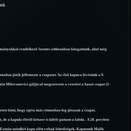
nok
ományokkal rendelkezõ Szentes otthonában látogattunk, ahol még
tlan játék jellemezte a csapatot. Az elsõ kapura lövésünk a 9.
tán Milovanovics góljával megszerezte a vezetést a hazai csapat (1-
ett látni, hogy egész más ritmusban fog játszani a csapat.
, de a kapufa élérõl kétszer is kifelé pattant a labda.
A 28. percben
. Ezután mindkét kapu elõtt voltak lehetõségek. Kapusunk Malik