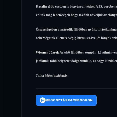
Katalin több esetben is bravúrral védett. A 35. percben 
voltak még lehetõségek hogy tovább növeljük az elõnyt
Összességében a második félidõben nyújtott játékunkna
nehézségeink ellenére végig bírtuk erõvel és lányok szív
Wiesner József:
Az elsõ félidõben tompán, körülményese
játékunk, több helyzetet dolgoztunk ki, és nagy küzdelem
Tolna Mözsi tudósítás
F
MEGOSZTÁS FACEBOOKON