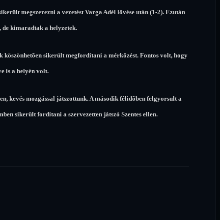
sikerült megszerezni a vezetést Varga Adél lövése után (1-2). Ezután
, de kimaradtak a helyzetek.
k köszönhetõen sikerült megfordítani a mérkõzést. Fontos volt, hogy
e is a helyén volt.
n, kevés mozgással játszottunk. A második félidõben felgyorsult a
ben sikerült fordítani a szervezetten játszó Szentes ellen.