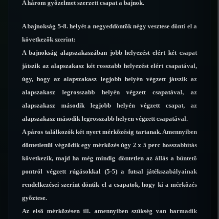
A három gyõzelmet szerzett csapat a bajnok.
A bajnokság 5-8. helyét a negyeddöntõk négy vesztese dönti el a
következõk szerint:
A bajnokság alapszakaszában jobb helyezést elért két csapat
játszik az alapszakasz két rosszabb helyezést elért csapatával,
úgy, hogy az alapszakasz legjobb helyén végzett játszik az
alapszakasz legrosszabb helyén végzett csapatával, az
alapszakasz második legjobb helyén végzett csapat, az
alapszakasz második legrosszabb helyen végzett csapatával.
A páros találkozók két nyert mérkõzésig tartanak. Amennyiben
döntetlenül végzõdik egy mérkõzés úgy 2 x 5 perc hosszabbítás
következik, majd ha még mindig döntetlen az állás a büntetõ
pontról végzett rúgásokkal (5-5) a futsal játékszabályainak
rendelkezései szerint döntik el a csapatok, hogy ki a mérkõzés
gyõztese.
Az elsõ mérkõzésen ill. amennyiben szükség van harmadik