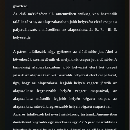
gyõztese.
Az elsõ mérkõzésen ill. amennyiben szükség van harmadik
találkozóra is, az alapszakaszban jobb helyezést elérõ csapat a
pályaválasztó, a másodikon az alapszakasz 5., 6., 7., ill. 8.
helyezettje.
A páros találkozók négy gyõztese az elõdöntõbe jut. Ahol a
következõk szerint döntik el, melyik két csapat jut a döntõbe. A
bajnokság alapszakaszában jobb helyezést elért két csapat
játszik az alapszakasz két rosszabb helyezést elért csapatával,
úgy, hogy az alapszakasz legjobb helyén végzett játszik az
alapszakasz legrosszabb helyén végzett csapatával, az
alapszakasz második legjobb helyén végzett csapat, az
alapszakasz második legrosszabb helyen végzett csapatával.
A páros találkozók két nyert mérkõzésig tartanak. Amennyiben
döntetlenül végzõdik egy mérkõzés úgy 2 x 5 perc hosszabbítás
következik, majd ha még mindig döntetlen az állás a büntetõ