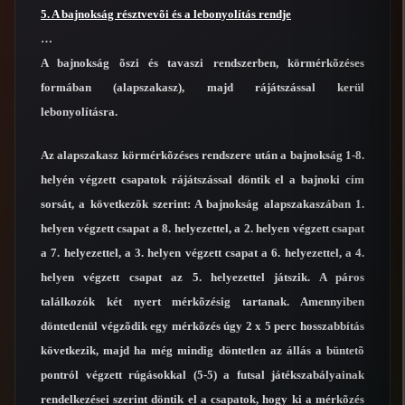
5. A bajnokság résztvevõi és a lebonyolítás rendje
…
A bajnokság õszi és tavaszi rendszerben, körmérkõzéses
formában (alapszakasz), majd rájátszással kerül
lebonyolításra.
Az alapszakasz körmérkõzéses rendszere után a bajnokság 1-8.
helyén végzett csapatok rájátszással döntik el a bajnoki cím
sorsát, a következõk szerint: A bajnokság alapszakaszában 1.
helyen végzett csapat a 8. helyezettel, a 2. helyen végzett csapat
a 7. helyezettel, a 3. helyen végzett csapat a 6. helyezettel, a 4.
helyen végzett csapat az 5. helyezettel játszik. A páros
találkozók két nyert mérkõzésig tartanak. Amennyiben
döntetlenül végzõdik egy mérkõzés úgy 2 x 5 perc hosszabbítás
következik, majd ha még mindig döntetlen az állás a büntetõ
pontról végzett rúgásokkal (5-5) a futsal játékszabályainak
rendelkezései szerint döntik el a csapatok, hogy ki a mérkõzés