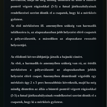
pontról végzett rúgásokkal (5-5) a futsal játékszabályainak
rendelkezései szerint döntik el a csapatok, hogy ki a mérkõzés
gyõztese.
Az elsõ mérkõzésen ill. amennyiben szükség van harmadik
találkozóra is, az alapszakaszban jobb helyezést elérõ csapatok
a pályaválasztók, a másodikon az alapszakasz rosszabb
helyezettjei.
Az elõdöntõ két továbbjutója játszik a bajnoki címért.
Az elsõ, a harmadik és amennyiben szükség van rá, az ötödik
mérkõzésen a pályaválasztó az alapszakaszban jobbik
helyezést elérõ csapat. Amennyiben döntetlenül végzõdik egy
mérkõzés úgy 2 x 5 perc hosszabbítás következik, majd ha még
mindig döntetlen az állás a büntetõ pontról végzett rúgásokkal
(5-5) a futsal játékszabályainak rendelkezései szerint döntik el a
csapatok, hogy ki a mérkõzés gyõztese.