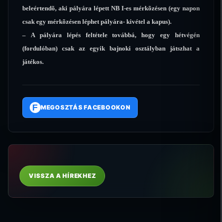
beleértendõ, aki pályára lépett NB I-es mérkõzésen (egy napon
csak egy mérkõzésen léphet pályára- kivétel a kapus).
– A pályára lépés feltétele továbbá, hogy egy hétvégén
(fordulóban) csak az egyik bajnoki osztályban játszhat a
játékos.
F
MEGOSZTÁS FACEBOOKON
VISSZA A HÍREKHEZ