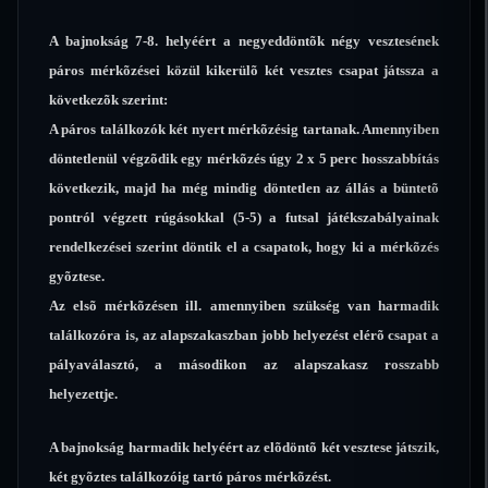
A bajnokság 7-8. helyéért a negyeddöntõk négy vesztesének
páros mérkõzései közül kikerülõ két vesztes csapat játssza a
következõk szerint:
A páros találkozók két nyert mérkõzésig tartanak. Amennyiben
döntetlenül végzõdik egy mérkõzés úgy 2 x 5 perc hosszabbítás
következik, majd ha még mindig döntetlen az állás a büntetõ
pontról végzett rúgásokkal (5-5) a futsal játékszabályainak
rendelkezései szerint döntik el a csapatok, hogy ki a mérkõzés
gyõztese.
Az elsõ mérkõzésen ill. amennyiben szükség van harmadik
találkozóra is, az alapszakaszban jobb helyezést elérõ csapat a
pályaválasztó, a másodikon az alapszakasz rosszabb
helyezettje.
A bajnokság harmadik helyéért az elõdöntõ két vesztese játszik,
két gyõztes találkozóig tartó páros mérkõzést.