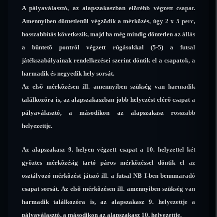
A pályaválasztó, az alapszakaszban elõrébb végzett csapat.
Amennyiben döntetlenül végzõdik a mérkõzés, úgy 2 x 5 perc,
hosszabbítás következik, majd ha még mindig döntetlen az állás
a büntetõ pontról végzett rúgásokkal (5-5) a futsal
játékszabályainak rendelkezései szerint döntik el a csapatok, a
harmadik és negyedik hely sorsát.
Az elsõ mérkõzésen ill. amennyiben szükség van harmadik
találkozóra is, az alapszakaszban jobb helyezést elérõ csapat a
pályaválasztó, a másodikon az alapszakasz rosszabb
helyezettje.
Az alapszakasz 9. helyen végzett csapat a 10. helyzettel két
gyõztes mérkõzésig tartó páros mérkõzéssel döntik el az
osztályozó mérkõzést játszó ill. a futsal NB I-ben bennmaradó
csapat sorsát. Az elsõ mérkõzésen ill. amennyiben szükség van
harmadik találkozóra is, az alapszakasz 9. helyezettje a
pályaválasztó, a másodikon az alapszakasz 10. helyezettje.