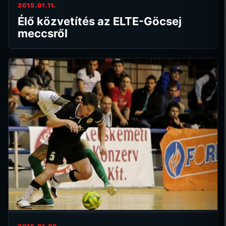
2015.01.11.
Élő közvetítés az ELTE-Göcsej
meccsről