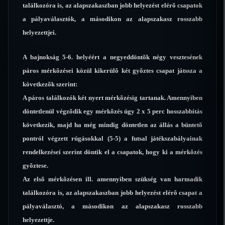
találkozóra is, az alapszakaszban jobb helyezést elérõ csapatok
a pályaválasztók, a másodikon az alapszakasz rosszabb
helyezettjei.
A bajnokság 5-6. helyéért a negyeddöntõk négy vesztesének
páros mérkõzései közül kikerülõ két gyõztes csapat játssza a
következõk szerint:
A páros találkozók két nyert mérkõzésig tartanak. Amennyiben
döntetlenül végzõdik egy mérkõzés úgy 2 x 5 perc hosszabbítás
következik, majd ha még mindig döntetlen az állás a büntetõ
pontról végzett rúgásokkal (5-5) a futsal játékszabályainak
rendelkezései szerint döntik el a csapatok, hogy ki a mérkõzés
gyõztese.
Az elsõ mérkõzésen ill. amennyiben szükség van harmadik
találkozóra is, az alapszakaszban jobb helyezést elérõ csapat a
pályaválasztó, a másodikon az alapszakasz rosszabb
helyezettje.