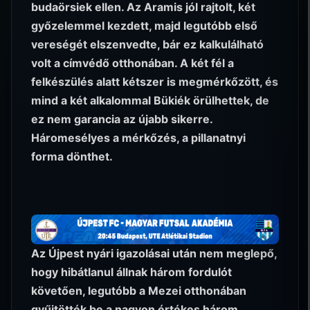
budaörsiek ellen. Az Aramis jól rajtolt, két
győzelemmel kezdett, majd legutóbb első
vereségét elszenvedte, bár ez kalkulálható
volt a címvédő otthonában. A két fél a
felkészülés alatt kétszer is megmérkőzött, és
mind a két alkalommal Bükiék örülhettek, de
ez nem garancia az újabb sikerre.
Háromesélyes a mérkőzés, a pillanatnyi
forma dönthet.
Az Újpest nyári igazolásai után nem meglepő,
hogy hibátlanul állnak három fordulót
követően, legutóbb a Mezei otthonában
gyűjtötték be a nagyon értékes három