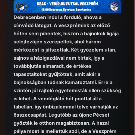
Debrecenben indul a forduló, ahova a
címvédő látogat. A veszprémiek az előző
héten sem pihentek, hiszen a bajnokok ligája
selejtezőjén szerepeltek, ahol három
mérkőzést is játszottak. Két győzelem után,
sajnos a házigazdával nem bírtak, így a
továbbjutás elmaradt, de értékes
tapasztaltokat gyűjtöttek, amit akár a
bajnokságban tudnak kamatoztatni. Erre a
szintén jól rajtoló egyetemisták ellen szükség
is lehet. A vendéglátó hét ponttal áll a
tabellán, így önbizalommal telve várhatják az
összecsapást. Legutóbb az újonc Pécset
győzték le otthon magabiztosan. A hazai
pálya most is mellettük szól, de a Veszprém