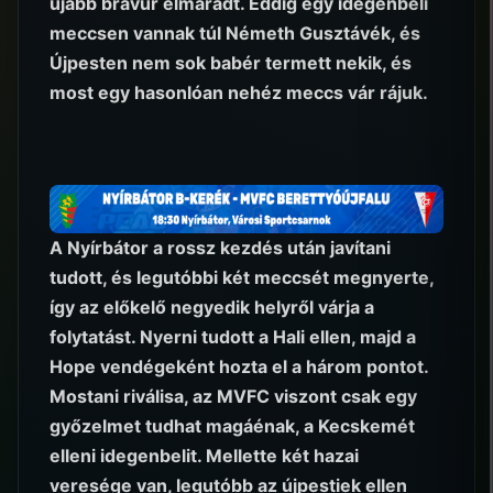
újabb bravúr elmaradt. Eddig egy idegenbeli
meccsen vannak túl Németh Gusztávék, és
Újpesten nem sok babér termett nekik, és
most egy hasonlóan nehéz meccs vár rájuk.
A Nyírbátor a rossz kezdés után javítani
tudott, és legutóbbi két meccsét megnyerte,
így az előkelő negyedik helyről várja a
folytatást. Nyerni tudott a Hali ellen, majd a
Hope vendégeként hozta el a három pontot.
Mostani riválisa, az MVFC viszont csak egy
győzelmet tudhat magáénak, a Kecskemét
elleni idegenbelit. Mellette két hazai
veresége van, legutóbb az újpestiek ellen