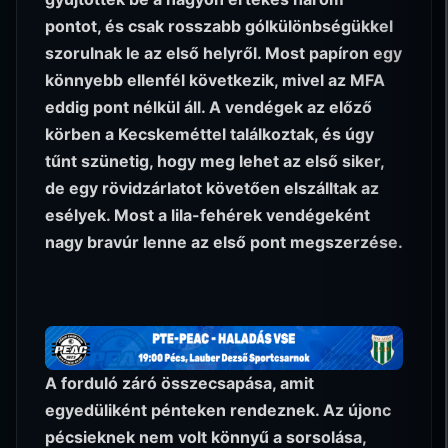
pontot, és csak rosszabb gólkülönbségükkel
szorulnak le az első helyről. Most papíron egy
könnyebb ellenfél következik, mivel az MFA
eddig pont nélkül áll. A vendégek az előző
körben a Kecskeméttel találkoztak, és úgy
tűnt szünetig, hogy meg lehet az első siker,
de egy rövidzárlatot követően elszálltak az
esélyek. Most a lila-fehérek vendégeként
nagy bravúr lenne az első pont megszerzése.
A forduló záró összecsapása, amit
egyedüliként pénteken rendeznek. Az újonc
pécsieknek nem volt könnyű a sorsolása,