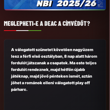
MEGLEPHETI-E A DEAC A CÍMVÉDŐT?
A válogatott szünetet követően nagyüzem
lesz a férfi első osztályban, 8 nap alatt három
fordulót játszanak a csapatok. Ma este teljes
fordulót rendeznek, majd hétfőn újabb
játéknap, majd jövő pénteken ismét, aztán
jöhet a románok elleni válogatott play off
párharc.