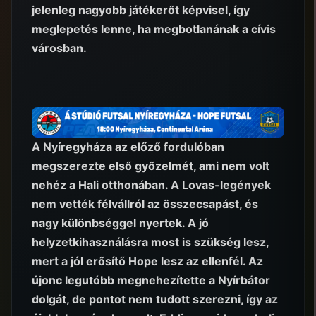
jelenleg nagyobb játékerőt képvisel, így
meglepetés lenne, ha megbotlanának a cívis
városban.
A Nyíregyháza az előző fordulóban
megszerezte első győzelmét, ami nem volt
nehéz a Hali otthonában. A Lovas-legények
nem vették félvállról az összecsapást, és
nagy különbséggel nyertek. A jó
helyzetkihasználásra most is szükség lesz,
mert a jól erősítő Hope lesz az ellenfél. Az
újonc legutóbb megnehezítette a Nyírbátor
dolgát, de pontot nem tudott szerezni, így az